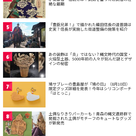
絶な最期
『豊臣兄弟！』で描かれた織田信長の道普請は
5
史実？信長が実施した街道整備の施策を紹介
あの装飾は「炎」ではない？縄文時代の国宝・
6
火焔型土器、5000年前の人々が刻んだ謎とデザ
インの秘密
鳩サブレーの豊島屋が『鳩の日』（8月10日）
7
限定グッズ詳細を発表！今年はシリコンポーチ
「はとっこ」
土偶なりきりパーカーも！青森の縄文遺跡群で
8
発掘された土偶がモチーフのキュートなグッズ
が新発売