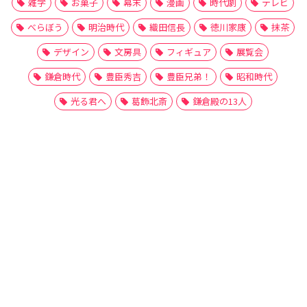
雑学
お菓子
幕末
漫画
時代劇
テレビ
べらぼう
明治時代
織田信長
徳川家康
抹茶
デザイン
文房具
フィギュア
展覧会
鎌倉時代
豊臣秀吉
豊臣兄弟！
昭和時代
光る君へ
葛飾北斎
鎌倉殿の13人