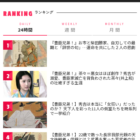
ランキング
RANKING
DAILY
WEEKLY
MONTHLY
24時間
週 間
月 間
『豊臣兄弟！』お市と柴田勝家、自刃しての最
1
期と「辞世の句」…運命を共にした２人の悲劇
『豊臣兄弟！』茶々＝悪女はほぼ創作？秀吉が
2
溺愛、豊臣家滅亡を背負わされた茶々(井上和)
の壮絶すぎる生涯
【豊臣兄弟！】秀吉は本当に「女狂い」だった
3
のか？ 天下人を彩った11人の側室たちを時系列
で一挙紹介
【豊臣兄弟！】22歳で散った長宗我部元親の天
4
才後継者・信親とは？武勇を奮った若武者の壮