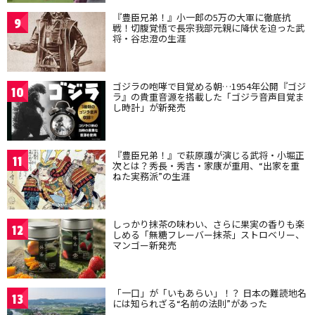
『豊臣兄弟！』小一郎の5万の大軍に徹底抗
9
戦！切腹覚悟で長宗我部元親に降伏を迫った武
将・谷忠澄の生涯
ゴジラの咆哮で目覚める朝…1954年公開『ゴジ
10
ラ』の貴重音源を搭載した「ゴジラ音声目覚ま
し時計」が新発売
『豊臣兄弟！』で萩原護が演じる武将・小堀正
11
次とは？秀長・秀吉・家康が重用、“出家を重
ねた実務派”の生涯
しっかり抹茶の味わい、さらに果実の香りも楽
12
しめる「無糖フレーバー抹茶」ストロベリー、
マンゴー新発売
「一口」が「いもあらい」！？ 日本の難読地名
13
には知られざる“名前の法則”があった