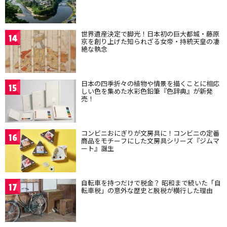
世界遺産決定で脚光！日本初の巨大都城・藤原
14
京を創り上げた知られざる女帝・持統天皇の凄
絶な執念
日本の四季折々の植物や情景を描くことに相応
15
しい色を集めた水彩色鉛筆『色辞典』が新発
売！
コンビニおにぎりが文房具に！コンビニの定番
16
商品をモチーフにした文房具シリーズ『ジムマ
ート』誕生
自転車を持つだけで税金？ 昭和まで続いた「自
17
転車税」の意外な歴史と脱税が横行した理由