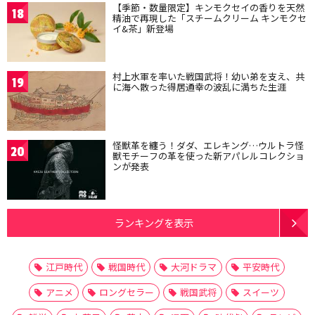
【季節・数量限定】キンモクセイの香りを天然
18
精油で再現した「スチームクリーム キンモクセ
イ&茶」新登場
村上水軍を率いた戦国武将！幼い弟を支え、共
19
に海へ散った得居通幸の波乱に満ちた生涯
怪獣革を纏う！ダダ、エレキング…ウルトラ怪
20
獣モチーフの革を使った新アパレルコレクショ
ンが発表
ランキングを表示
江戸時代
戦国時代
大河ドラマ
平安時代
アニメ
ロングセラー
戦国武将
スイーツ