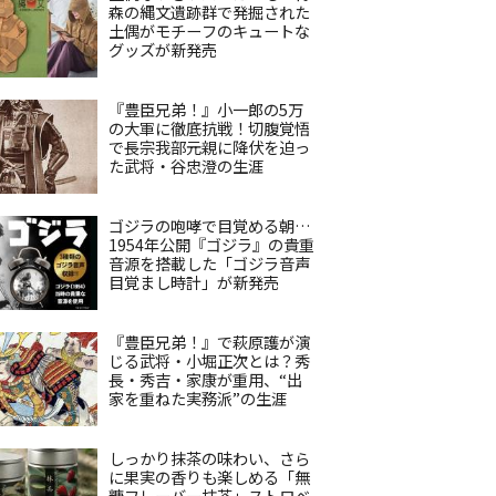
森の縄文遺跡群で発掘された
土偶がモチーフのキュートな
グッズが新発売
『豊臣兄弟！』小一郎の5万
の大軍に徹底抗戦！切腹覚悟
で長宗我部元親に降伏を迫っ
た武将・谷忠澄の生涯
ゴジラの咆哮で目覚める朝…
1954年公開『ゴジラ』の貴重
音源を搭載した「ゴジラ音声
目覚まし時計」が新発売
『豊臣兄弟！』で萩原護が演
じる武将・小堀正次とは？秀
長・秀吉・家康が重用、“出
家を重ねた実務派”の生涯
しっかり抹茶の味わい、さら
に果実の香りも楽しめる「無
糖フレーバー抹茶」ストロベ