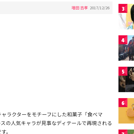
増田 吉孝
2017/12/26
3
4
5
6
キャラクターをモチーフにした和菓子「食べマ
ースの人気キャラが見事なディテールで再現される
です。