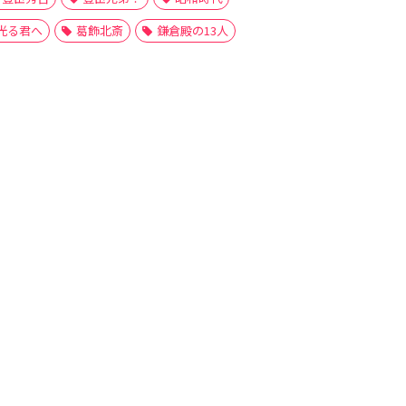
光る君へ
葛飾北斎
鎌倉殿の13人