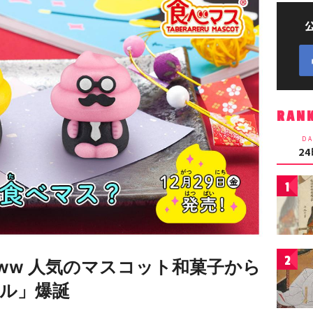
RAN
DA
2
1
2
ww 人気のマスコット和菓子から
ル」爆誕