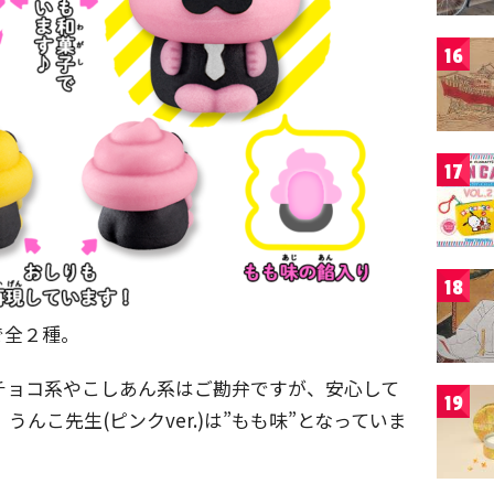
16
17
18
で全２種。
チョコ系やこしあん系はご勘弁ですが、安心して
19
うんこ先生(ピンクver.)は”もも味”となっていま