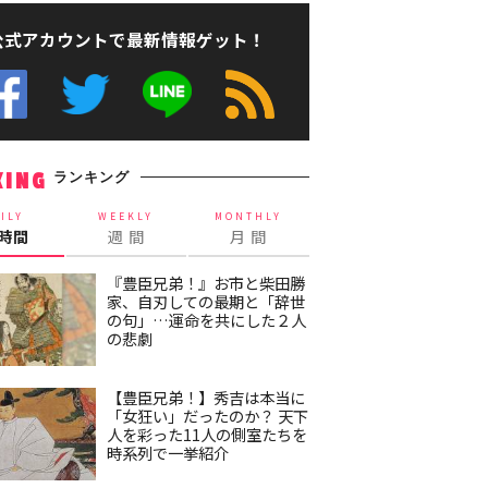
公式アカウントで最新情報ゲット！
ランキング
KING
ILY
WEEKLY
MONTHLY
4時間
週 間
月 間
『豊臣兄弟！』お市と柴田勝
家、自刃しての最期と「辞世
の句」…運命を共にした２人
の悲劇
【豊臣兄弟！】秀吉は本当に
「女狂い」だったのか？ 天下
人を彩った11人の側室たちを
時系列で一挙紹介