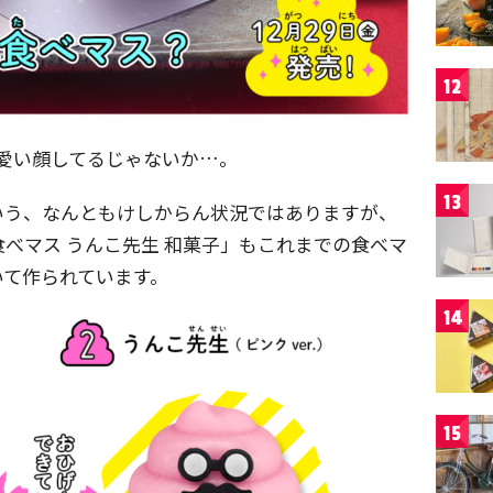
12
愛い顔してるじゃないか…。
13
いう、なんともけしからん状況ではありますが、
べマス うんこ先生 和菓子」もこれまでの食べマ
いて作られています。
14
15