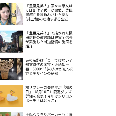
『豊臣兄弟！』茶々＝悪女は
ほぼ創作？秀吉が溺愛、豊臣
家滅亡を背負わされた茶々
(井上和)の壮絶すぎる生涯
『豊臣兄弟！』で描かれた織
田信長の道普請は史実？信長
が実施した街道整備の施策を
紹介
あの装飾は「炎」ではない？
縄文時代の国宝・火焔型土
器、5000年前の人々が刻んだ
謎とデザインの秘密
鳩サブレーの豊島屋が『鳩の
日』（8月10日）限定グッズ
詳細を発表！今年はシリコン
ポーチ「はとっこ」
土偶なりきりパーカーも！青