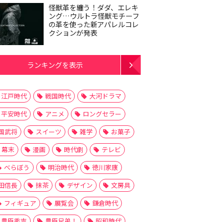
怪獣革を纏う！ダダ、エレキ
ング…ウルトラ怪獣モチーフ
の革を使った新アパレルコレ
クションが発表
ランキングを表示
江戸時代
戦国時代
大河ドラマ
平安時代
アニメ
ロングセラー
国武将
スイーツ
雑学
お菓子
幕末
漫画
時代劇
テレビ
べらぼう
明治時代
徳川家康
田信長
抹茶
デザイン
文房具
フィギュア
展覧会
鎌倉時代
豊臣秀吉
豊臣兄弟！
昭和時代