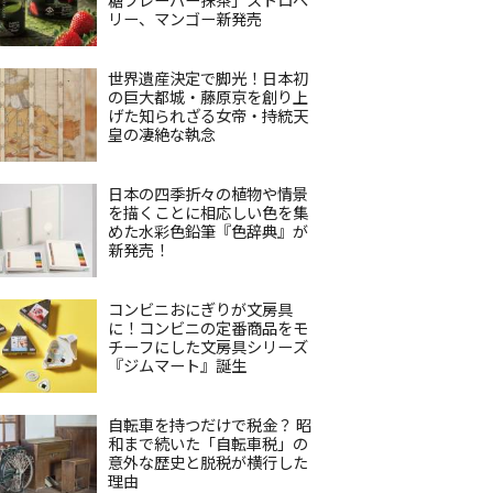
リー、マンゴー新発売
世界遺産決定で脚光！日本初
の巨大都城・藤原京を創り上
げた知られざる女帝・持統天
皇の凄絶な執念
日本の四季折々の植物や情景
を描くことに相応しい色を集
めた水彩色鉛筆『色辞典』が
新発売！
コンビニおにぎりが文房具
に！コンビニの定番商品をモ
チーフにした文房具シリーズ
『ジムマート』誕生
自転車を持つだけで税金？ 昭
和まで続いた「自転車税」の
意外な歴史と脱税が横行した
理由