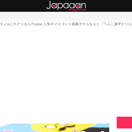
ちょwこれアリなんだwww 人気のマスコット和菓子からなんと「うんこ漢字ドリ