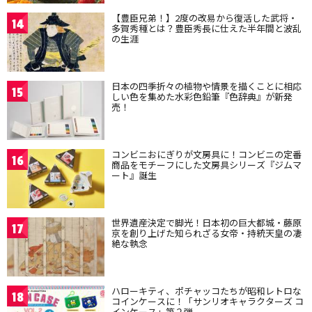
【豊臣兄弟！】2度の改易から復活した武将・
14
多賀秀種とは？豊臣秀長に仕えた半年間と波乱
の生涯
日本の四季折々の植物や情景を描くことに相応
15
しい色を集めた水彩色鉛筆『色辞典』が新発
売！
コンビニおにぎりが文房具に！コンビニの定番
16
商品をモチーフにした文房具シリーズ『ジムマ
ート』誕生
世界遺産決定で脚光！日本初の巨大都城・藤原
17
京を創り上げた知られざる女帝・持統天皇の凄
絶な執念
ハローキティ、ポチャッコたちが昭和レトロな
18
コインケースに！「サンリオキャラクターズ コ
インケース」第２弾