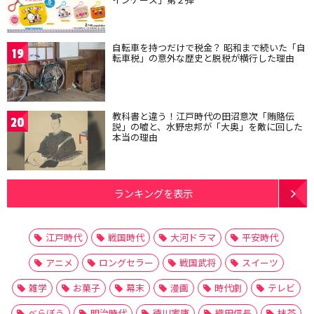
自転車を持つだけで税金？ 昭和まで続いた「自
19
転車税」の意外な歴史と脱税が横行した理由
教科書と違う！江戸時代の田沼意次「賄賂伝
20
説」の嘘と、水野忠邦が「大奥」を敵に回した
本当の理由
ランキングを表示
江戸時代
戦国時代
大河ドラマ
平安時代
アニメ
ロングセラー
戦国武将
スイーツ
雑学
お菓子
幕末
漫画
時代劇
テレビ
べらぼう
明治時代
徳川家康
織田信長
抹茶