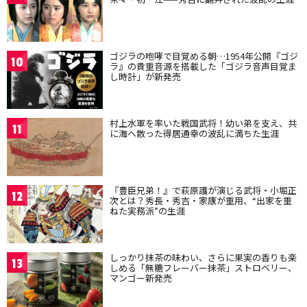
ゴジラの咆哮で目覚める朝…1954年公開『ゴジ
10
ラ』の貴重音源を搭載した「ゴジラ音声目覚ま
し時計」が新発売
村上水軍を率いた戦国武将！幼い弟を支え、共
11
に海へ散った得居通幸の波乱に満ちた生涯
『豊臣兄弟！』で萩原護が演じる武将・小堀正
12
次とは？秀長・秀吉・家康が重用、“出家を重
ねた実務派”の生涯
しっかり抹茶の味わい、さらに果実の香りも楽
13
しめる「無糖フレーバー抹茶」ストロベリー、
マンゴー新発売