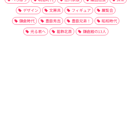
デザイン
文房具
フィギュア
展覧会
鎌倉時代
豊臣秀吉
豊臣兄弟！
昭和時代
光る君へ
葛飾北斎
鎌倉殿の13人