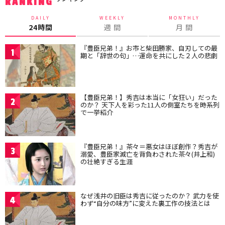
RANKING
DAILY
WEEKLY
MONTHLY
24時間
週 間
月 間
『豊臣兄弟！』お市と柴田勝家、自刃しての最
1
期と「辞世の句」…運命を共にした２人の悲劇
【豊臣兄弟！】秀吉は本当に「女狂い」だった
2
のか？ 天下人を彩った11人の側室たちを時系列
で一挙紹介
『豊臣兄弟！』茶々＝悪女はほぼ創作？秀吉が
3
溺愛、豊臣家滅亡を背負わされた茶々(井上和)
の壮絶すぎる生涯
なぜ浅井の旧臣は秀吉に従ったのか？ 武力を使
4
わず“自分の味方”に変えた裏工作の技法とは