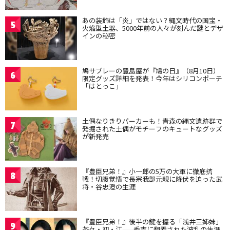
あの装飾は「炎」ではない？縄文時代の国宝・
5
火焔型土器、5000年前の人々が刻んだ謎とデザ
インの秘密
鳩サブレーの豊島屋が『鳩の日』（8月10日）
6
限定グッズ詳細を発表！今年はシリコンポーチ
「はとっこ」
土偶なりきりパーカーも！青森の縄文遺跡群で
7
発掘された土偶がモチーフのキュートなグッズ
が新発売
『豊臣兄弟！』小一郎の5万の大軍に徹底抗
8
戦！切腹覚悟で長宗我部元親に降伏を迫った武
将・谷忠澄の生涯
『豊臣兄弟！』後半の鍵を握る「浅井三姉妹」
9
茶々・初・江——秀吉に翻弄された波乱の生涯