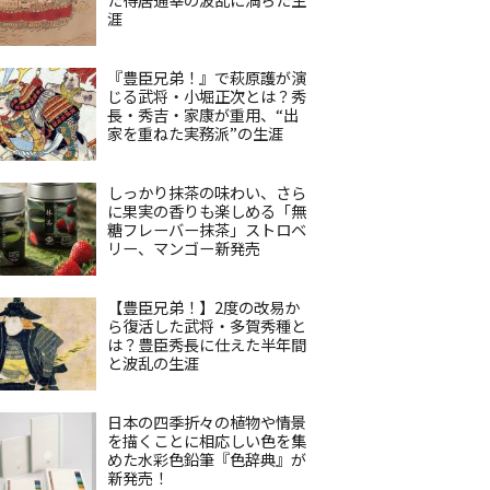
涯
『豊臣兄弟！』で萩原護が演
じる武将・小堀正次とは？秀
長・秀吉・家康が重用、“出
家を重ねた実務派”の生涯
しっかり抹茶の味わい、さら
に果実の香りも楽しめる「無
糖フレーバー抹茶」ストロベ
リー、マンゴー新発売
【豊臣兄弟！】2度の改易か
ら復活した武将・多賀秀種と
は？豊臣秀長に仕えた半年間
と波乱の生涯
日本の四季折々の植物や情景
を描くことに相応しい色を集
めた水彩色鉛筆『色辞典』が
新発売！