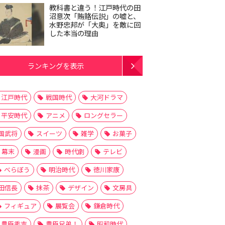
教科書と違う！江戸時代の田
沼意次「賄賂伝説」の嘘と、
水野忠邦が「大奥」を敵に回
した本当の理由
ランキングを表示
江戸時代
戦国時代
大河ドラマ
平安時代
アニメ
ロングセラー
国武将
スイーツ
雑学
お菓子
幕末
漫画
時代劇
テレビ
べらぼう
明治時代
徳川家康
田信長
抹茶
デザイン
文房具
フィギュア
展覧会
鎌倉時代
豊臣秀吉
豊臣兄弟！
昭和時代