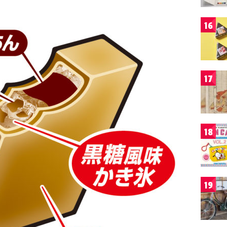
16
17
18
19