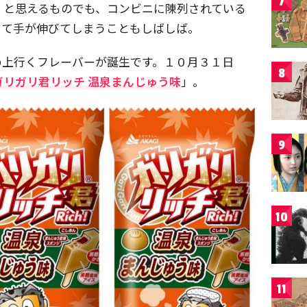
7
」と思えるものでも、コンビニに陳列されている
きて手が伸びてしまうこともしばしば。
め上行くフレーバーが誕生です。１０月３１日
8
ガリガリ君リッチ 温泉まんじゅう味
」。
9
10
11