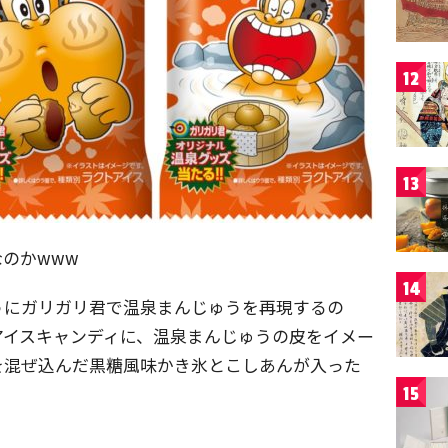
12
13
のかwww
14
うにガリガリ君で温泉まんじゅうを再現するの
アイスキャンディに、温泉まんじゅうの皮をイメー
を混ぜ込んだ黒糖風味かき氷とこしあんが入った
15
。