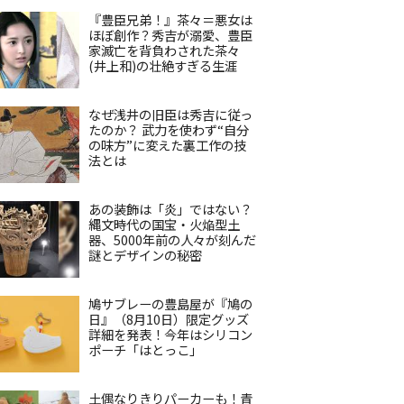
『豊臣兄弟！』茶々＝悪女は
ほぼ創作？秀吉が溺愛、豊臣
家滅亡を背負わされた茶々
(井上和)の壮絶すぎる生涯
なぜ浅井の旧臣は秀吉に従っ
たのか？ 武力を使わず“自分
の味方”に変えた裏工作の技
法とは
あの装飾は「炎」ではない？
縄文時代の国宝・火焔型土
器、5000年前の人々が刻んだ
謎とデザインの秘密
鳩サブレーの豊島屋が『鳩の
日』（8月10日）限定グッズ
詳細を発表！今年はシリコン
ポーチ「はとっこ」
土偶なりきりパーカーも！青