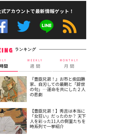
公式アカウントで最新情報ゲット！
ランキング
KING
ILY
WEEKLY
MONTHLY
4時間
週 間
月 間
『豊臣兄弟！』お市と柴田勝
家、自刃しての最期と「辞世
の句」…運命を共にした２人
の悲劇
【豊臣兄弟！】秀吉は本当に
「女狂い」だったのか？ 天下
人を彩った11人の側室たちを
時系列で一挙紹介