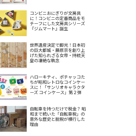
コンビニおにぎりが文房具
に！コンビニの定番商品をモ
チーフにした文房具シリーズ
『ジムマート』誕生
世界遺産決定で脚光！日本初
の巨大都城・藤原京を創り上
げた知られざる女帝・持統天
皇の凄絶な執念
ハローキティ、ポチャッコた
ちが昭和レトロなコインケー
スに！「サンリオキャラクタ
ーズ コインケース」第２弾
自転車を持つだけで税金？ 昭
和まで続いた「自転車税」の
意外な歴史と脱税が横行した
理由