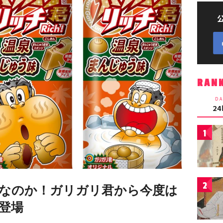
RAN
DA
2
1
2
なのか！ガリガリ君から今度は
登場