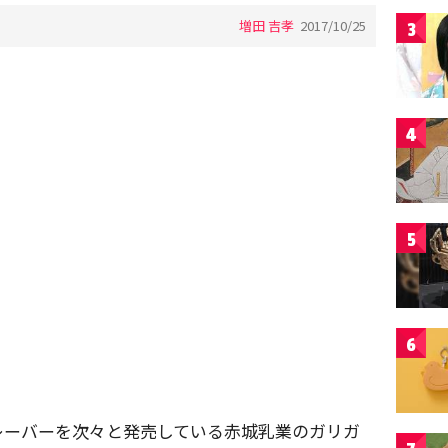
増田 吉孝
2017/10/25
3
4
5
6
レーバーを次々と発売している赤城乳業のガリガ