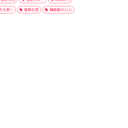
光る君へ
葛飾北斎
鎌倉殿の13人