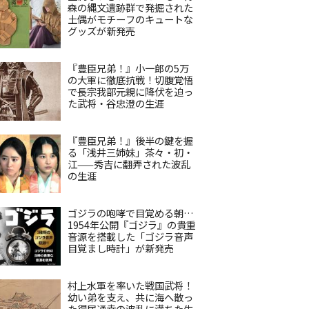
森の縄文遺跡群で発掘された
土偶がモチーフのキュートな
グッズが新発売
『豊臣兄弟！』小一郎の5万
の大軍に徹底抗戦！切腹覚悟
で長宗我部元親に降伏を迫っ
た武将・谷忠澄の生涯
『豊臣兄弟！』後半の鍵を握
る「浅井三姉妹」茶々・初・
江——秀吉に翻弄された波乱
の生涯
ゴジラの咆哮で目覚める朝…
1954年公開『ゴジラ』の貴重
音源を搭載した「ゴジラ音声
目覚まし時計」が新発売
村上水軍を率いた戦国武将！
幼い弟を支え、共に海へ散っ
た得居通幸の波乱に満ちた生