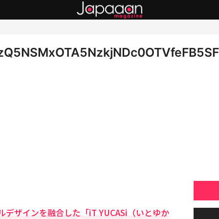
zQ5NSMxOTA5NzkjNDc0OTVfeFB5SF
デザインを融合した「iT YUCASi（いとゆか