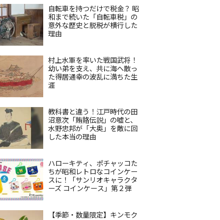
自転車を持つだけで税金？ 昭
和まで続いた「自転車税」の
意外な歴史と脱税が横行した
理由
村上水軍を率いた戦国武将！
幼い弟を支え、共に海へ散っ
た得居通幸の波乱に満ちた生
涯
教科書と違う！江戸時代の田
沼意次「賄賂伝説」の嘘と、
水野忠邦が「大奥」を敵に回
した本当の理由
ハローキティ、ポチャッコた
ちが昭和レトロなコインケー
スに！「サンリオキャラクタ
ーズ コインケース」第２弾
【季節・数量限定】キンモク