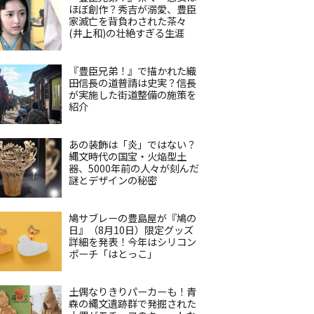
ほぼ創作？秀吉が溺愛、豊臣
家滅亡を背負わされた茶々
(井上和)の壮絶すぎる生涯
『豊臣兄弟！』で描かれた織
田信長の道普請は史実？信長
が実施した街道整備の施策を
紹介
あの装飾は「炎」ではない？
縄文時代の国宝・火焔型土
器、5000年前の人々が刻んだ
謎とデザインの秘密
鳩サブレーの豊島屋が『鳩の
日』（8月10日）限定グッズ
詳細を発表！今年はシリコン
ポーチ「はとっこ」
土偶なりきりパーカーも！青
森の縄文遺跡群で発掘された