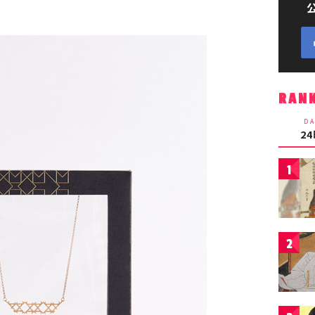
RAN
DA
2
1
2