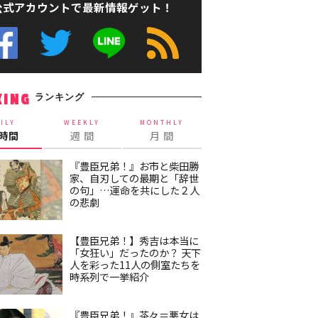
公式アカウントで最新情報ゲット！
ランキング
KING
ILY
WEEKLY
MONTHLY
4時間
週 間
月 間
『豊臣兄弟！』お市と柴田勝
家、自刃しての最期と「辞世
の句」…運命を共にした２人
の悲劇
【豊臣兄弟！】秀吉は本当に
「女狂い」だったのか？ 天下
人を彩った11人の側室たちを
時系列で一挙紹介
『豊臣兄弟！』茶々＝悪女は