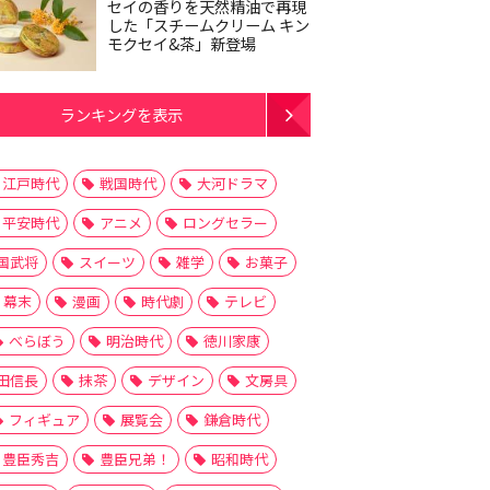
セイの香りを天然精油で再現
した「スチームクリーム キン
モクセイ&茶」新登場
ランキングを表示
江戸時代
戦国時代
大河ドラマ
平安時代
アニメ
ロングセラー
国武将
スイーツ
雑学
お菓子
幕末
漫画
時代劇
テレビ
べらぼう
明治時代
徳川家康
田信長
抹茶
デザイン
文房具
フィギュア
展覧会
鎌倉時代
豊臣秀吉
豊臣兄弟！
昭和時代