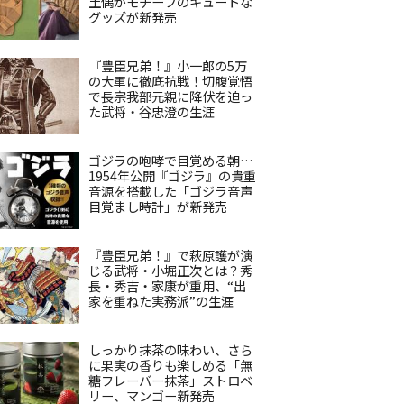
土偶がモチーフのキュートな
グッズが新発売
『豊臣兄弟！』小一郎の5万
の大軍に徹底抗戦！切腹覚悟
で長宗我部元親に降伏を迫っ
た武将・谷忠澄の生涯
ゴジラの咆哮で目覚める朝…
1954年公開『ゴジラ』の貴重
音源を搭載した「ゴジラ音声
目覚まし時計」が新発売
『豊臣兄弟！』で萩原護が演
じる武将・小堀正次とは？秀
長・秀吉・家康が重用、“出
家を重ねた実務派”の生涯
しっかり抹茶の味わい、さら
に果実の香りも楽しめる「無
糖フレーバー抹茶」ストロベ
リー、マンゴー新発売