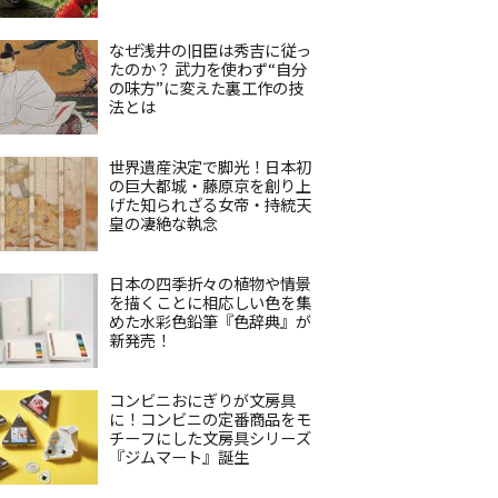
なぜ浅井の旧臣は秀吉に従っ
たのか？ 武力を使わず“自分
の味方”に変えた裏工作の技
法とは
世界遺産決定で脚光！日本初
の巨大都城・藤原京を創り上
げた知られざる女帝・持統天
皇の凄絶な執念
日本の四季折々の植物や情景
を描くことに相応しい色を集
めた水彩色鉛筆『色辞典』が
新発売！
コンビニおにぎりが文房具
に！コンビニの定番商品をモ
チーフにした文房具シリーズ
『ジムマート』誕生