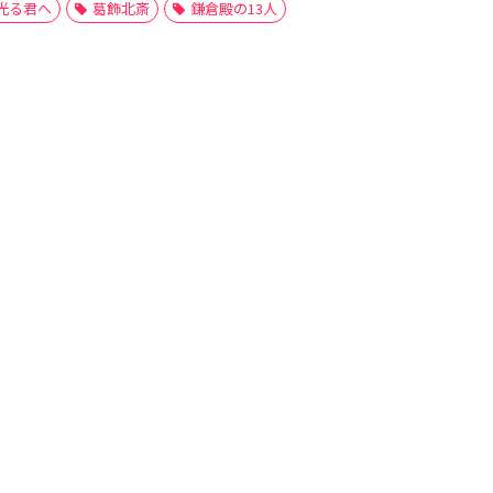
光る君へ
葛飾北斎
鎌倉殿の13人