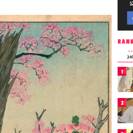
RAN
DA
2
1
2