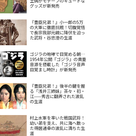
土偶がモチーフのキュートな
グッズが新発売
『豊臣兄弟！』小一郎の5万
の大軍に徹底抗戦！切腹覚悟
で長宗我部元親に降伏を迫っ
た武将・谷忠澄の生涯
ゴジラの咆哮で目覚める朝…
1954年公開『ゴジラ』の貴重
音源を搭載した「ゴジラ音声
目覚まし時計」が新発売
『豊臣兄弟！』後半の鍵を握
る「浅井三姉妹」茶々・初・
江——秀吉に翻弄された波乱
の生涯
村上水軍を率いた戦国武将！
幼い弟を支え、共に海へ散っ
た得居通幸の波乱に満ちた生
涯