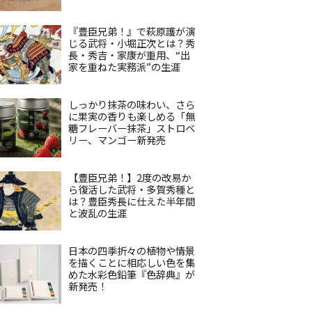
『豊臣兄弟！』で萩原護が演
じる武将・小堀正次とは？秀
長・秀吉・家康が重用、“出
家を重ねた実務派”の生涯
しっかり抹茶の味わい、さら
に果実の香りも楽しめる「無
糖フレーバー抹茶」ストロベ
リー、マンゴー新発売
【豊臣兄弟！】2度の改易か
ら復活した武将・多賀秀種と
は？豊臣秀長に仕えた半年間
と波乱の生涯
日本の四季折々の植物や情景
を描くことに相応しい色を集
めた水彩色鉛筆『色辞典』が
新発売！