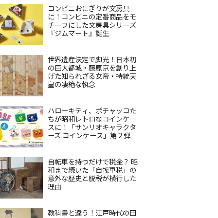
コンビニおにぎりが文房具
に！コンビニの定番商品をモ
チーフにした文房具シリーズ
『ジムマート』誕生
世界遺産決定で脚光！日本初
の巨大都城・藤原京を創り上
げた知られざる女帝・持統天
皇の凄絶な執念
ハローキティ、ポチャッコた
ちが昭和レトロなコインケー
スに！「サンリオキャラクタ
ーズ コインケース」第２弾
自転車を持つだけで税金？ 昭
和まで続いた「自転車税」の
意外な歴史と脱税が横行した
理由
教科書と違う！江戸時代の田