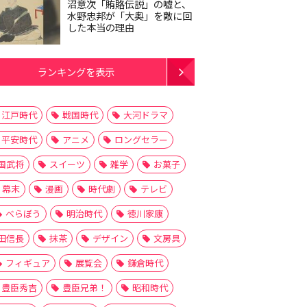
沼意次「賄賂伝説」の嘘と、
水野忠邦が「大奥」を敵に回
した本当の理由
ランキングを表示
江戸時代
戦国時代
大河ドラマ
平安時代
アニメ
ロングセラー
国武将
スイーツ
雑学
お菓子
幕末
漫画
時代劇
テレビ
べらぼう
明治時代
徳川家康
田信長
抹茶
デザイン
文房具
フィギュア
展覧会
鎌倉時代
豊臣秀吉
豊臣兄弟！
昭和時代