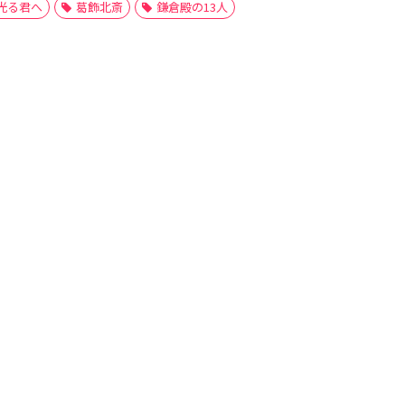
光る君へ
葛飾北斎
鎌倉殿の13人