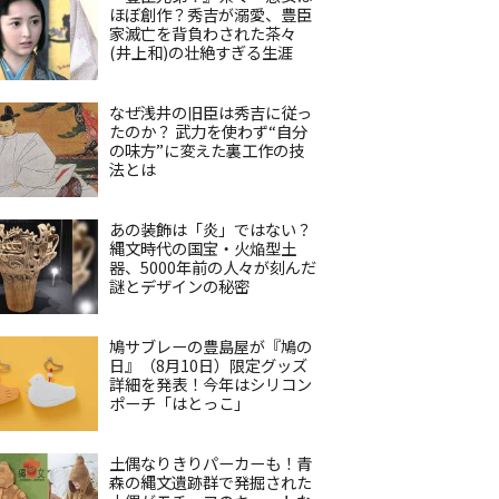
ほぼ創作？秀吉が溺愛、豊臣
家滅亡を背負わされた茶々
(井上和)の壮絶すぎる生涯
なぜ浅井の旧臣は秀吉に従っ
たのか？ 武力を使わず“自分
の味方”に変えた裏工作の技
法とは
あの装飾は「炎」ではない？
縄文時代の国宝・火焔型土
器、5000年前の人々が刻んだ
謎とデザインの秘密
鳩サブレーの豊島屋が『鳩の
日』（8月10日）限定グッズ
詳細を発表！今年はシリコン
ポーチ「はとっこ」
土偶なりきりパーカーも！青
森の縄文遺跡群で発掘された