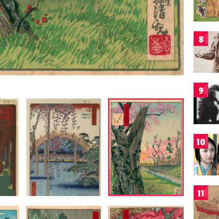
8
9
10
11