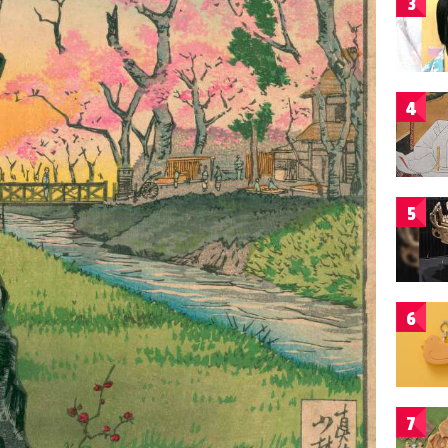
3
4
5
6
7