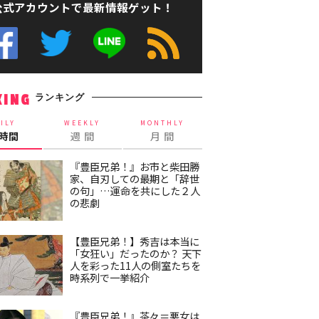
公式アカウントで最新情報ゲット！
ランキング
KING
ILY
WEEKLY
MONTHLY
4時間
週 間
月 間
『豊臣兄弟！』お市と柴田勝
家、自刃しての最期と「辞世
の句」…運命を共にした２人
の悲劇
【豊臣兄弟！】秀吉は本当に
「女狂い」だったのか？ 天下
人を彩った11人の側室たちを
時系列で一挙紹介
『豊臣兄弟！』茶々＝悪女は