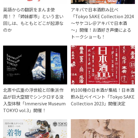
英語からの翻訳をまんま使
アキバで日本酒飲み比べ
用！？「姉妹都市」という言い
「Tokyo SAKE Collection 2024
回しは、もともとどこが起源な
～サケコレ＠アキバで日本酒
のか
～」開催！お酒好き声優による
トークショーも！
北斎や広重の浮世絵と印象派作
約100種の日本酒が集結！日本酒
品が巨大空間でシンクロする没
飲み比べイベント「Tokyo SAKE
入型体験「Immersive Museum
Collection 2023」開催決定
TOKYO vol.3」開催！