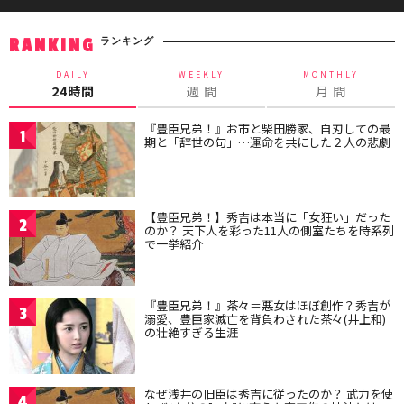
ランキング
RANKING
DAILY
WEEKLY
MONTHLY
24時間
週 間
月 間
『豊臣兄弟！』お市と柴田勝家、自刃しての最
1
期と「辞世の句」…運命を共にした２人の悲劇
【豊臣兄弟！】秀吉は本当に「女狂い」だった
2
のか？ 天下人を彩った11人の側室たちを時系列
で一挙紹介
『豊臣兄弟！』茶々＝悪女はほぼ創作？秀吉が
3
溺愛、豊臣家滅亡を背負わされた茶々(井上和)
の壮絶すぎる生涯
なぜ浅井の旧臣は秀吉に従ったのか？ 武力を使
4