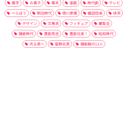
雑学
お菓子
幕末
漫画
時代劇
テレビ
べらぼう
明治時代
徳川家康
織田信長
抹茶
デザイン
文房具
フィギュア
展覧会
鎌倉時代
豊臣秀吉
豊臣兄弟！
昭和時代
光る君へ
葛飾北斎
鎌倉殿の13人