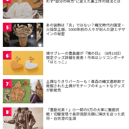
わず“自分の味方”に変えた裏工作の技法とは
あの装飾は「炎」ではない？縄文時代の国宝・
5
火焔型土器、5000年前の人々が刻んだ謎とデザ
インの秘密
鳩サブレーの豊島屋が『鳩の日』（8月10日）
6
限定グッズ詳細を発表！今年はシリコンポーチ
「はとっこ」
土偶なりきりパーカーも！青森の縄文遺跡群で
7
発掘された土偶がモチーフのキュートなグッズ
が新発売
『豊臣兄弟！』小一郎の5万の大軍に徹底抗
8
戦！切腹覚悟で長宗我部元親に降伏を迫った武
将・谷忠澄の生涯