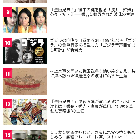
『豊臣兄弟！』後半の鍵を握る「浅井三姉妹」
9
茶々・初・江——秀吉に翻弄された波乱の生涯
ゴジラの咆哮で目覚める朝…1954年公開『ゴジ
10
ラ』の貴重音源を搭載した「ゴジラ音声目覚ま
し時計」が新発売
村上水軍を率いた戦国武将！幼い弟を支え、共
11
に海へ散った得居通幸の波乱に満ちた生涯
『豊臣兄弟！』で萩原護が演じる武将・小堀正
12
次とは？秀長・秀吉・家康が重用、“出家を重
ねた実務派”の生涯
しっかり抹茶の味わい、さらに果実の香りも楽
13
しめる「無糖フレーバー抹茶」ストロベリー、