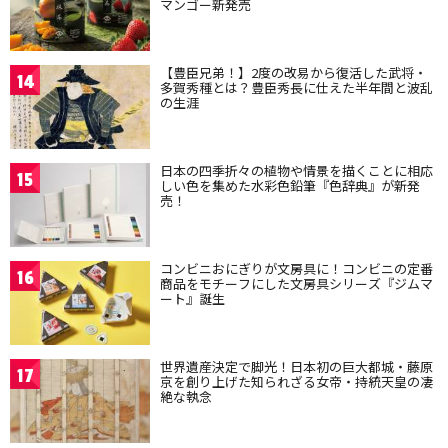
マンゴー新発売
【豊臣兄弟！】2度の改易から復活した武将・
14
多賀秀種とは？豊臣秀長に仕えた半年間と波乱
の生涯
日本の四季折々の植物や情景を描くことに相応
15
しい色を集めた水彩色鉛筆『色辞典』が新発
売！
コンビニおにぎりが文房具に！コンビニの定番
16
商品をモチーフにした文房具シリーズ『ジムマ
ート』誕生
世界遺産決定で脚光！日本初の巨大都城・藤原
17
京を創り上げた知られざる女帝・持統天皇の凄
絶な執念