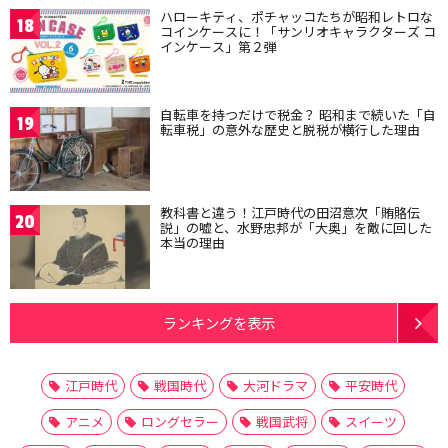
ハローキティ、ポチャッコたちが昭和レトロな
18
コインケースに！「サンリオキャラクターズ コ
インケース」第２弾
自転車を持つだけで税金？ 昭和まで続いた「自
19
転車税」の意外な歴史と脱税が横行した理由
教科書と違う！江戸時代の田沼意次「賄賂伝
20
説」の嘘と、水野忠邦が「大奥」を敵に回した
本当の理由
ランキングを表示
江戸時代
戦国時代
大河ドラマ
平安時代
アニメ
ロングセラー
戦国武将
スイーツ