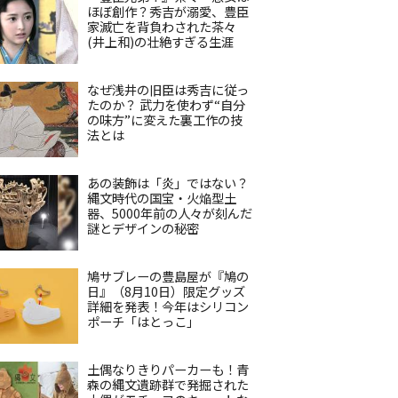
ほぼ創作？秀吉が溺愛、豊臣
家滅亡を背負わされた茶々
(井上和)の壮絶すぎる生涯
なぜ浅井の旧臣は秀吉に従っ
たのか？ 武力を使わず“自分
の味方”に変えた裏工作の技
法とは
あの装飾は「炎」ではない？
縄文時代の国宝・火焔型土
器、5000年前の人々が刻んだ
謎とデザインの秘密
鳩サブレーの豊島屋が『鳩の
日』（8月10日）限定グッズ
詳細を発表！今年はシリコン
ポーチ「はとっこ」
土偶なりきりパーカーも！青
森の縄文遺跡群で発掘された