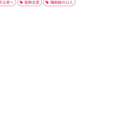
光る君へ
葛飾北斎
鎌倉殿の13人