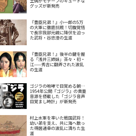
土偶がモチーフのキュートな
グッズが新発売
『豊臣兄弟！』小一郎の5万
の大軍に徹底抗戦！切腹覚悟
で長宗我部元親に降伏を迫っ
た武将・谷忠澄の生涯
『豊臣兄弟！』後半の鍵を握
る「浅井三姉妹」茶々・初・
江——秀吉に翻弄された波乱
の生涯
ゴジラの咆哮で目覚める朝…
1954年公開『ゴジラ』の貴重
音源を搭載した「ゴジラ音声
目覚まし時計」が新発売
村上水軍を率いた戦国武将！
幼い弟を支え、共に海へ散っ
た得居通幸の波乱に満ちた生
涯