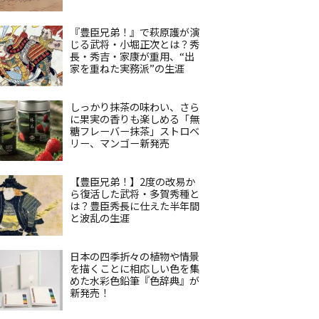
『豊臣兄弟！』で萩原護が演
じる武将・小堀正次とは？秀
長・秀吉・家康が重用、“出
家を重ねた実務派”の生涯
しっかり抹茶の味わい、さら
に果実の香りも楽しめる「無
糖フレーバー抹茶」ストロベ
リー、マンゴー新発売
【豊臣兄弟！】2度の改易か
ら復活した武将・多賀秀種と
は？豊臣秀長に仕えた半年間
と波乱の生涯
日本の四季折々の植物や情景
を描くことに相応しい色を集
めた水彩色鉛筆『色辞典』が
新発売！