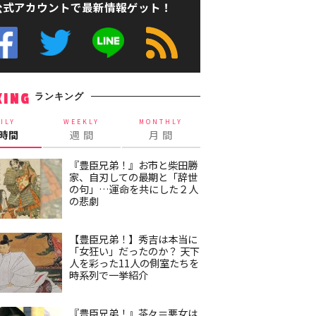
公式アカウントで最新情報ゲット！
ランキング
KING
ILY
WEEKLY
MONTHLY
4時間
週 間
月 間
『豊臣兄弟！』お市と柴田勝
家、自刃しての最期と「辞世
の句」…運命を共にした２人
の悲劇
【豊臣兄弟！】秀吉は本当に
「女狂い」だったのか？ 天下
人を彩った11人の側室たちを
時系列で一挙紹介
『豊臣兄弟！』茶々＝悪女は