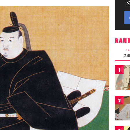
RAN
DA
2
1
2