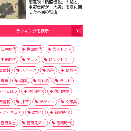
沼意次「賄賂伝説」の嘘と、
水野忠邦が「大奥」を敵に回
した本当の理由
ランキングを表示
江戸時代
戦国時代
大河ドラマ
平安時代
アニメ
ロングセラー
国武将
スイーツ
雑学
お菓子
幕末
漫画
時代劇
テレビ
べらぼう
明治時代
徳川家康
田信長
抹茶
デザイン
文房具
フィギュア
展覧会
鎌倉時代
豊臣秀吉
豊臣兄弟！
昭和時代