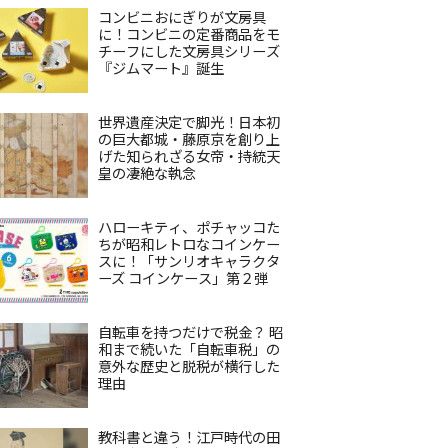
コンビニおにぎりが文房具
に！コンビニの定番商品をモ
チーフにした文房具シリーズ
『ジムマート』誕生
世界遺産決定で脚光！日本初
の巨大都城・藤原京を創り上
げた知られざる女帝・持統天
皇の凄絶な執念
ハローキティ、ポチャッコた
ちが昭和レトロなコインケー
スに！「サンリオキャラクタ
ーズ コインケース」第２弾
自転車を持つだけで税金？ 昭
和まで続いた「自転車税」の
意外な歴史と脱税が横行した
理由
教科書と違う！江戸時代の田