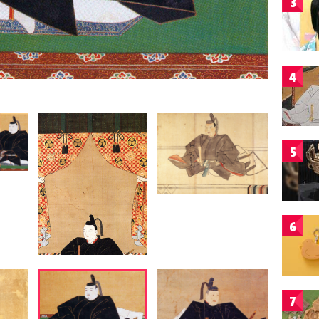
3
4
5
6
7