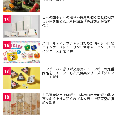
日本の四季折々の植物や情景を描くことに相応
15
しい色を集めた水彩色鉛筆『色辞典』が新発
売！
ハローキティ、ポチャッコたちが昭和レトロな
16
コインケースに！「サンリオキャラクターズ コ
インケース」第２弾
コンビニおにぎりが文房具に！コンビニの定番
17
商品をモチーフにした文房具シリーズ『ジムマ
ート』誕生
世界遺産決定で脚光！日本初の巨大都城・藤原
18
京を創り上げた知られざる女帝・持統天皇の凄
絶な執念