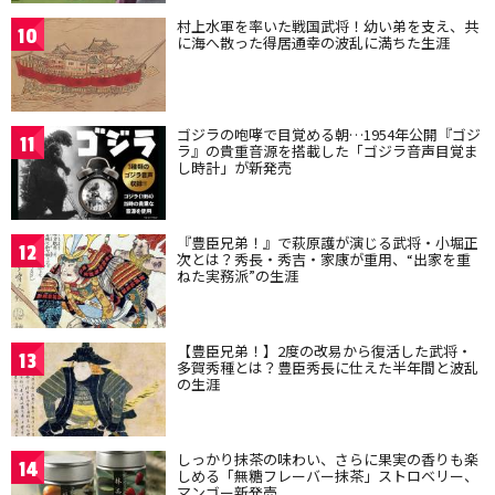
村上水軍を率いた戦国武将！幼い弟を支え、共
10
に海へ散った得居通幸の波乱に満ちた生涯
ゴジラの咆哮で目覚める朝…1954年公開『ゴジ
11
ラ』の貴重音源を搭載した「ゴジラ音声目覚ま
し時計」が新発売
『豊臣兄弟！』で萩原護が演じる武将・小堀正
12
次とは？秀長・秀吉・家康が重用、“出家を重
ねた実務派”の生涯
【豊臣兄弟！】2度の改易から復活した武将・
13
多賀秀種とは？豊臣秀長に仕えた半年間と波乱
の生涯
しっかり抹茶の味わい、さらに果実の香りも楽
14
しめる「無糖フレーバー抹茶」ストロベリー、
マンゴー新発売