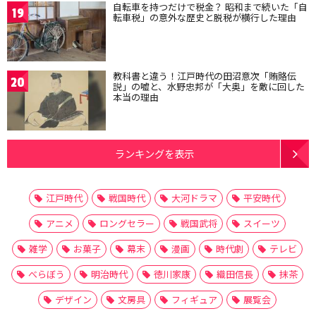
自転車を持つだけで税金？ 昭和まで続いた「自
19
転車税」の意外な歴史と脱税が横行した理由
教科書と違う！江戸時代の田沼意次「賄賂伝
20
説」の嘘と、水野忠邦が「大奥」を敵に回した
本当の理由
ランキングを表示
江戸時代
戦国時代
大河ドラマ
平安時代
アニメ
ロングセラー
戦国武将
スイーツ
雑学
お菓子
幕末
漫画
時代劇
テレビ
べらぼう
明治時代
徳川家康
織田信長
抹茶
デザイン
文房具
フィギュア
展覧会