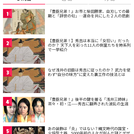
『豊臣兄弟！』お市と柴田勝家、自刃しての最
1
期と「辞世の句」…運命を共にした２人の悲劇
【豊臣兄弟！】秀吉は本当に「女狂い」だった
2
のか？ 天下人を彩った11人の側室たちを時系列
で一挙紹介
なぜ浅井の旧臣は秀吉に従ったのか？ 武力を使
3
わず“自分の味方”に変えた裏工作の技法とは
『豊臣兄弟！』後半の鍵を握る「浅井三姉妹」
4
茶々・初・江——秀吉に翻弄された波乱の生涯
あの装飾は「炎」ではない？縄文時代の国宝・
5
火焔型土器、5000年前の人々が刻んだ謎とデザ