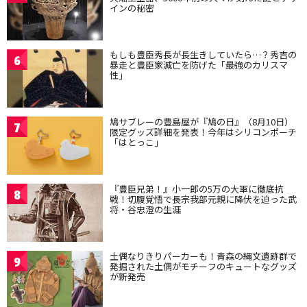
インの秘密
もしも豊臣秀長が長生きしていたら…？秀吉の
6
暴走と豊臣家滅亡を防げた「最強のカリスマ
性」
鳩サブレーの豊島屋が『鳩の日』（8月10日）
7
限定グッズ詳細を発表！今年はシリコンポーチ
「はとっこ」
『豊臣兄弟！』小一郎の5万の大軍に徹底抗
8
戦！切腹覚悟で長宗我部元親に降伏を迫った武
将・谷忠澄の生涯
土偶なりきりパーカーも！青森の縄文遺跡群で
9
発掘された土偶がモチーフのキュートなグッズ
が新発売