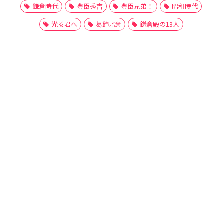
鎌倉時代
豊臣秀吉
豊臣兄弟！
昭和時代
光る君へ
葛飾北斎
鎌倉殿の13人