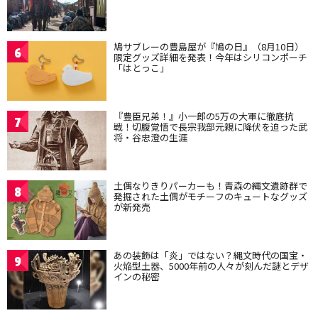
鳩サブレーの豊島屋が『鳩の日』（8月10日）
6
限定グッズ詳細を発表！今年はシリコンポーチ
「はとっこ」
『豊臣兄弟！』小一郎の5万の大軍に徹底抗
7
戦！切腹覚悟で長宗我部元親に降伏を迫った武
将・谷忠澄の生涯
土偶なりきりパーカーも！青森の縄文遺跡群で
8
発掘された土偶がモチーフのキュートなグッズ
が新発売
あの装飾は「炎」ではない？縄文時代の国宝・
9
火焔型土器、5000年前の人々が刻んだ謎とデザ
インの秘密