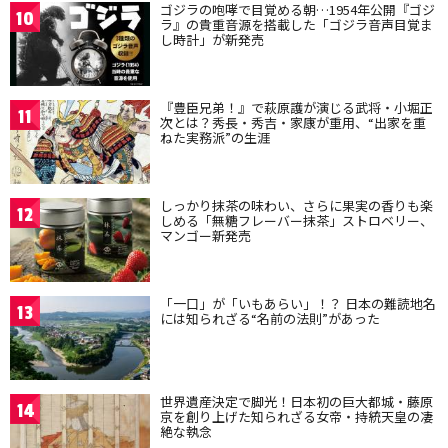
ゴジラの咆哮で目覚める朝…1954年公開『ゴジ
10
ラ』の貴重音源を搭載した「ゴジラ音声目覚ま
し時計」が新発売
『豊臣兄弟！』で萩原護が演じる武将・小堀正
11
次とは？秀長・秀吉・家康が重用、“出家を重
ねた実務派”の生涯
しっかり抹茶の味わい、さらに果実の香りも楽
12
しめる「無糖フレーバー抹茶」ストロベリー、
マンゴー新発売
「一口」が「いもあらい」！？ 日本の難読地名
13
には知られざる“名前の法則”があった
世界遺産決定で脚光！日本初の巨大都城・藤原
14
京を創り上げた知られざる女帝・持統天皇の凄
絶な執念