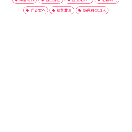
光る君へ
葛飾北斎
鎌倉殿の13人