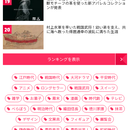
19
獣モチーフの革を使った新アパレルコレクショ
ンが発表
村上水軍を率いた戦国武将！幼い弟を支え、共
20
に海へ散った得居通幸の波乱に満ちた生涯
ランキングを表示
江戸時代
戦国時代
大河ドラマ
平安時代
アニメ
ロングセラー
戦国武将
スイーツ
雑学
お菓子
幕末
漫画
時代劇
テレビ
べらぼう
明治時代
織田信長
徳川家康
抹茶
デザイン
文房具
フィギュア
展覧会
鎌倉時代
豊臣秀吉
豊臣兄弟！
昭和時代