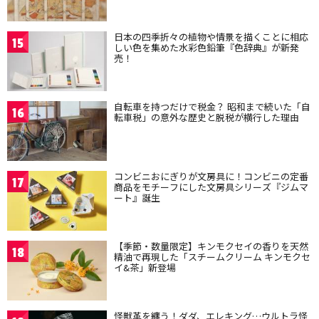
日本の四季折々の植物や情景を描くことに相応
15
しい色を集めた水彩色鉛筆『色辞典』が新発
売！
自転車を持つだけで税金？ 昭和まで続いた「自
16
転車税」の意外な歴史と脱税が横行した理由
コンビニおにぎりが文房具に！コンビニの定番
17
商品をモチーフにした文房具シリーズ『ジムマ
ート』誕生
【季節・数量限定】キンモクセイの香りを天然
18
精油で再現した「スチームクリーム キンモクセ
イ&茶」新登場
怪獣革を纏う！ダダ、エレキング…ウルトラ怪