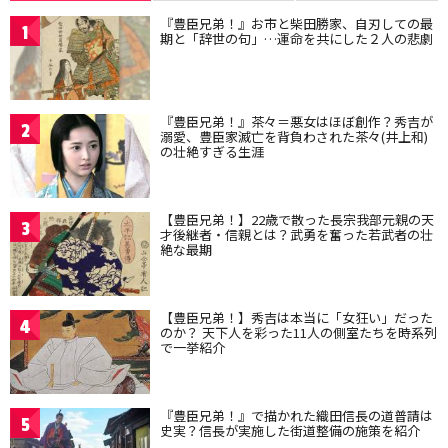
『豊臣兄弟！』お市と柴田勝家、自刃しての最
1
期と「辞世の句」…運命を共にした２人の悲劇
『豊臣兄弟！』茶々＝悪女はほぼ創作？秀吉が
2
溺愛、豊臣家滅亡を背負わされた茶々(井上和)
の壮絶すぎる生涯
【豊臣兄弟！】22歳で散った長宗我部元親の天
3
才後継者・信親とは？武勇を奮った若武者の壮
絶な最期
【豊臣兄弟！】秀吉は本当に「女狂い」だった
4
のか？ 天下人を彩った11人の側室たちを時系列
で一挙紹介
『豊臣兄弟！』で描かれた織田信長の道普請は
5
史実？信長が実施した街道整備の施策を紹介