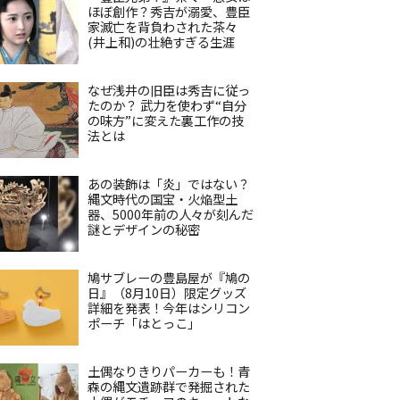
ほぼ創作？秀吉が溺愛、豊臣
家滅亡を背負わされた茶々
(井上和)の壮絶すぎる生涯
なぜ浅井の旧臣は秀吉に従っ
たのか？ 武力を使わず“自分
の味方”に変えた裏工作の技
法とは
あの装飾は「炎」ではない？
縄文時代の国宝・火焔型土
器、5000年前の人々が刻んだ
謎とデザインの秘密
鳩サブレーの豊島屋が『鳩の
日』（8月10日）限定グッズ
詳細を発表！今年はシリコン
ポーチ「はとっこ」
土偶なりきりパーカーも！青
森の縄文遺跡群で発掘された