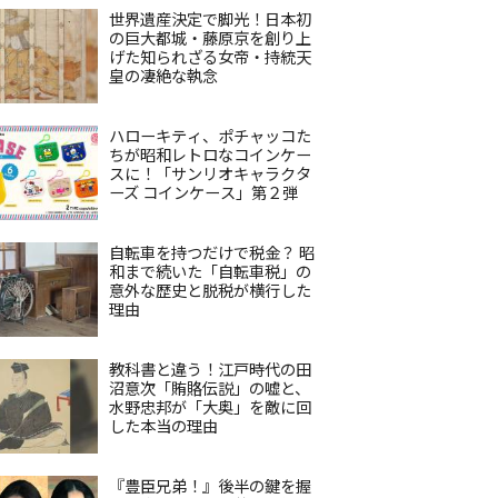
世界遺産決定で脚光！日本初
の巨大都城・藤原京を創り上
げた知られざる女帝・持統天
皇の凄絶な執念
ハローキティ、ポチャッコた
ちが昭和レトロなコインケー
スに！「サンリオキャラクタ
ーズ コインケース」第２弾
自転車を持つだけで税金？ 昭
和まで続いた「自転車税」の
意外な歴史と脱税が横行した
理由
教科書と違う！江戸時代の田
沼意次「賄賂伝説」の嘘と、
水野忠邦が「大奥」を敵に回
した本当の理由
『豊臣兄弟！』後半の鍵を握