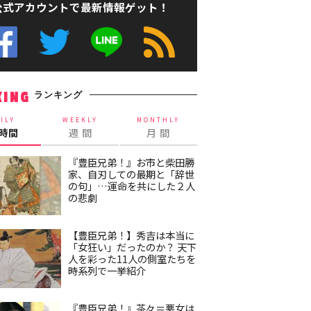
公式アカウントで最新情報ゲット！
ランキング
KING
ILY
WEEKLY
MONTHLY
4時間
週 間
月 間
『豊臣兄弟！』お市と柴田勝
家、自刃しての最期と「辞世
の句」…運命を共にした２人
の悲劇
【豊臣兄弟！】秀吉は本当に
「女狂い」だったのか？ 天下
人を彩った11人の側室たちを
時系列で一挙紹介
『豊臣兄弟！』茶々＝悪女は