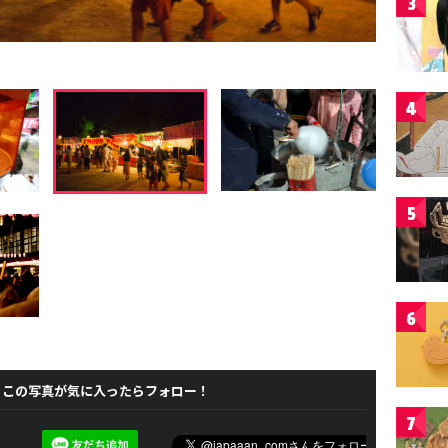
3
4
5
6
この写真が気に入ったらフォロー！
7