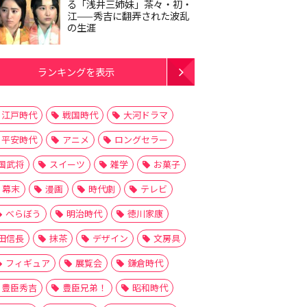
る「浅井三姉妹」茶々・初・
江——秀吉に翻弄された波乱
の生涯
ランキングを表示
江戸時代
戦国時代
大河ドラマ
平安時代
アニメ
ロングセラー
国武将
スイーツ
雑学
お菓子
幕末
漫画
時代劇
テレビ
べらぼう
明治時代
徳川家康
田信長
抹茶
デザイン
文房具
フィギュア
展覧会
鎌倉時代
豊臣秀吉
豊臣兄弟！
昭和時代