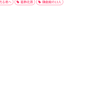
光る君へ
葛飾北斎
鎌倉殿の13人