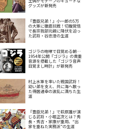
土偶がモチーフのキュートな
グッズが新発売
『豊臣兄弟！』小一郎の5万
の大軍に徹底抗戦！切腹覚悟
で長宗我部元親に降伏を迫っ
た武将・谷忠澄の生涯
ゴジラの咆哮で目覚める朝…
1954年公開『ゴジラ』の貴重
音源を搭載した「ゴジラ音声
目覚まし時計」が新発売
村上水軍を率いた戦国武将！
幼い弟を支え、共に海へ散っ
た得居通幸の波乱に満ちた生
涯
『豊臣兄弟！』で萩原護が演
じる武将・小堀正次とは？秀
長・秀吉・家康が重用、“出
家を重ねた実務派”の生涯