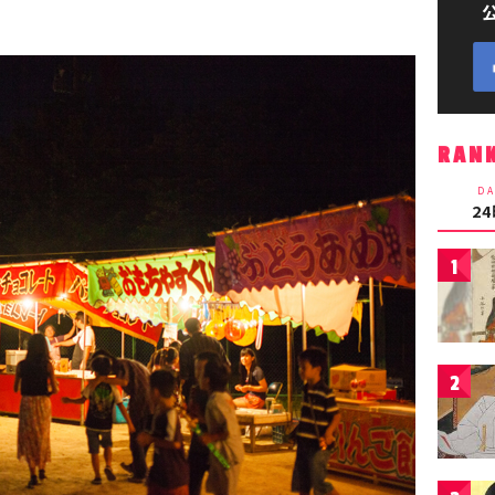
RAN
DA
2
1
2