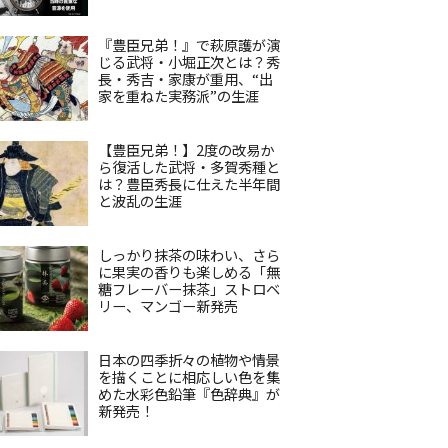
『豊臣兄弟！』で萩原護が演
じる武将・小堀正次とは？秀
長・秀吉・家康が重用、“出
家を重ねた実務派”の生涯
【豊臣兄弟！】2度の改易か
ら復活した武将・多賀秀種と
は？豊臣秀長に仕えた半年間
と波乱の生涯
しっかり抹茶の味わい、さら
に果実の香りも楽しめる「無
糖フレーバー抹茶」ストロベ
リー、マンゴー新発売
日本の四季折々の植物や情景
を描くことに相応しい色を集
めた水彩色鉛筆『色辞典』が
新発売！