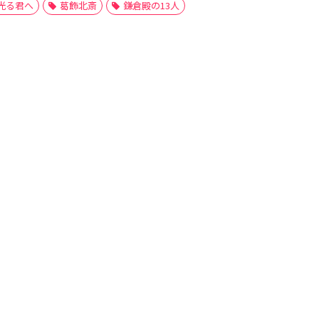
光る君へ
葛飾北斎
鎌倉殿の13人