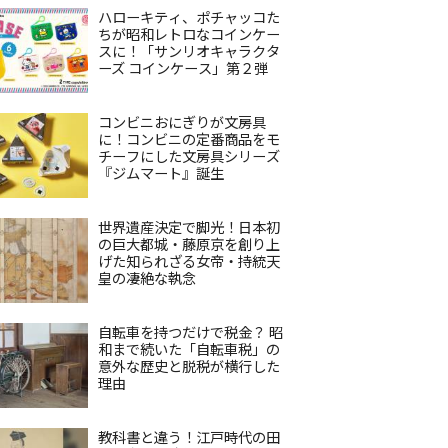
ハローキティ、ポチャッコた
ちが昭和レトロなコインケー
スに！「サンリオキャラクタ
ーズ コインケース」第２弾
コンビニおにぎりが文房具
に！コンビニの定番商品をモ
チーフにした文房具シリーズ
『ジムマート』誕生
世界遺産決定で脚光！日本初
の巨大都城・藤原京を創り上
げた知られざる女帝・持統天
皇の凄絶な執念
自転車を持つだけで税金？ 昭
和まで続いた「自転車税」の
意外な歴史と脱税が横行した
理由
教科書と違う！江戸時代の田