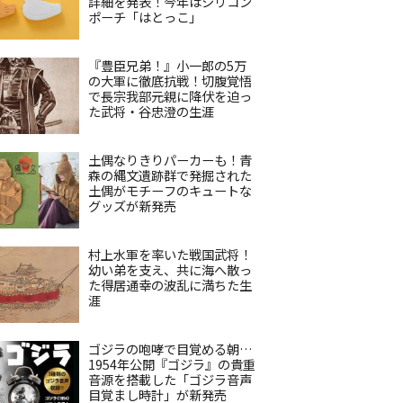
詳細を発表！今年はシリコン
ポーチ「はとっこ」
『豊臣兄弟！』小一郎の5万
の大軍に徹底抗戦！切腹覚悟
で長宗我部元親に降伏を迫っ
た武将・谷忠澄の生涯
土偶なりきりパーカーも！青
森の縄文遺跡群で発掘された
土偶がモチーフのキュートな
グッズが新発売
村上水軍を率いた戦国武将！
幼い弟を支え、共に海へ散っ
た得居通幸の波乱に満ちた生
涯
ゴジラの咆哮で目覚める朝…
1954年公開『ゴジラ』の貴重
音源を搭載した「ゴジラ音声
目覚まし時計」が新発売