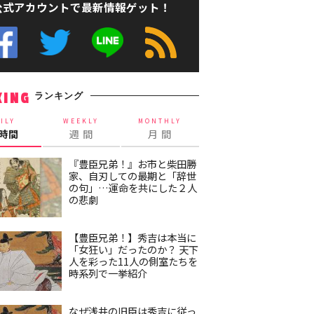
公式アカウントで最新情報ゲット！
ランキング
KING
ILY
WEEKLY
MONTHLY
4時間
週 間
月 間
『豊臣兄弟！』お市と柴田勝
家、自刃しての最期と「辞世
の句」…運命を共にした２人
の悲劇
【豊臣兄弟！】秀吉は本当に
「女狂い」だったのか？ 天下
人を彩った11人の側室たちを
時系列で一挙紹介
なぜ浅井の旧臣は秀吉に従っ