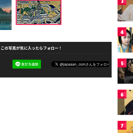
3
4
この写真が気に入ったらフォロー！
5
6
7