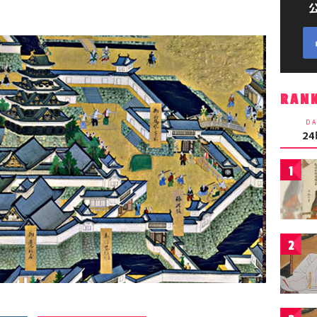
RAN
DA
2
1
2