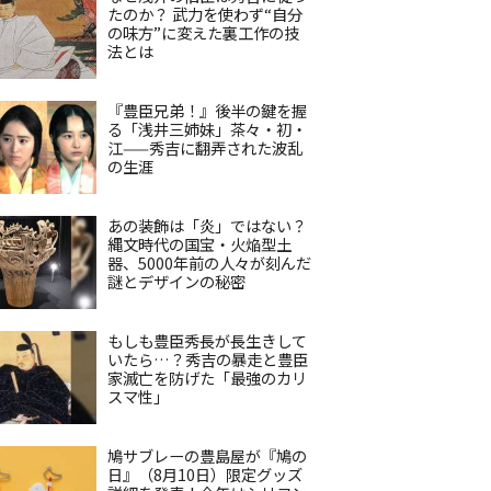
たのか？ 武力を使わず“自分
の味方”に変えた裏工作の技
法とは
『豊臣兄弟！』後半の鍵を握
る「浅井三姉妹」茶々・初・
江——秀吉に翻弄された波乱
の生涯
あの装飾は「炎」ではない？
縄文時代の国宝・火焔型土
器、5000年前の人々が刻んだ
謎とデザインの秘密
もしも豊臣秀長が長生きして
いたら…？秀吉の暴走と豊臣
家滅亡を防げた「最強のカリ
スマ性」
鳩サブレーの豊島屋が『鳩の
日』（8月10日）限定グッズ