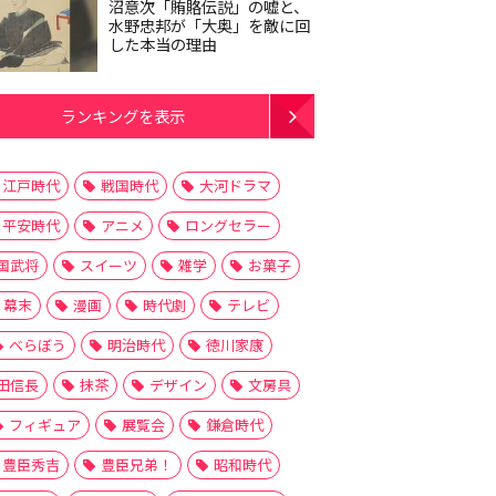
沼意次「賄賂伝説」の嘘と、
水野忠邦が「大奥」を敵に回
した本当の理由
ランキングを表示
江戸時代
戦国時代
大河ドラマ
平安時代
アニメ
ロングセラー
国武将
スイーツ
雑学
お菓子
幕末
漫画
時代劇
テレビ
べらぼう
明治時代
徳川家康
田信長
抹茶
デザイン
文房具
フィギュア
展覧会
鎌倉時代
豊臣秀吉
豊臣兄弟！
昭和時代