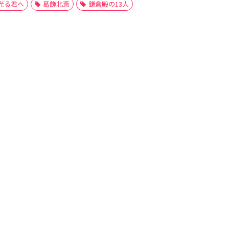
光る君へ
葛飾北斎
鎌倉殿の13人