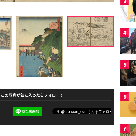
3
4
5
この写真が気に入ったらフォロー！
6
7