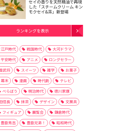
セイの香りを天然精油で再現
した「スチームクリーム キン
モクセイ&茶」新登場
ランキングを表示
江戸時代
戦国時代
大河ドラマ
平安時代
アニメ
ロングセラー
国武将
スイーツ
雑学
お菓子
幕末
漫画
時代劇
テレビ
べらぼう
明治時代
徳川家康
田信長
抹茶
デザイン
文房具
フィギュア
展覧会
鎌倉時代
豊臣秀吉
豊臣兄弟！
昭和時代