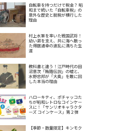
自転車を持つだけで税金？ 昭
和まで続いた「自転車税」の
意外な歴史と脱税が横行した
理由
村上水軍を率いた戦国武将！
幼い弟を支え、共に海へ散っ
た得居通幸の波乱に満ちた生
涯
教科書と違う！江戸時代の田
沼意次「賄賂伝説」の嘘と、
水野忠邦が「大奥」を敵に回
した本当の理由
ハローキティ、ポチャッコた
ちが昭和レトロなコインケー
スに！「サンリオキャラクタ
ーズ コインケース」第２弾
【季節・数量限定】キンモク