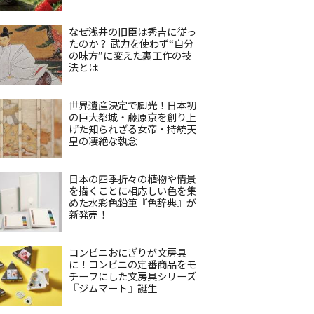
なぜ浅井の旧臣は秀吉に従っ
たのか？ 武力を使わず“自分
の味方”に変えた裏工作の技
法とは
世界遺産決定で脚光！日本初
の巨大都城・藤原京を創り上
げた知られざる女帝・持統天
皇の凄絶な執念
日本の四季折々の植物や情景
を描くことに相応しい色を集
めた水彩色鉛筆『色辞典』が
新発売！
コンビニおにぎりが文房具
に！コンビニの定番商品をモ
チーフにした文房具シリーズ
『ジムマート』誕生