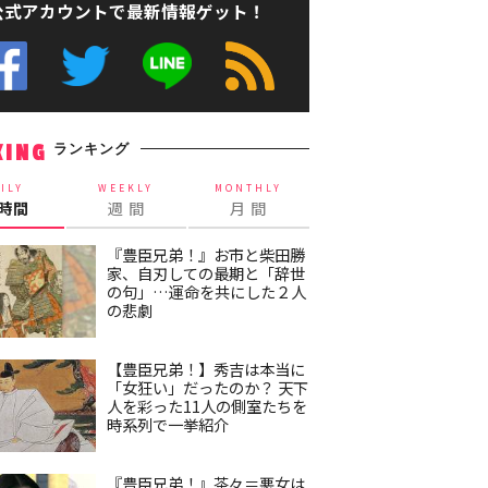
公式アカウントで最新情報ゲット！
ランキング
KING
ILY
WEEKLY
MONTHLY
4時間
週 間
月 間
『豊臣兄弟！』お市と柴田勝
家、自刃しての最期と「辞世
の句」…運命を共にした２人
の悲劇
【豊臣兄弟！】秀吉は本当に
「女狂い」だったのか？ 天下
人を彩った11人の側室たちを
時系列で一挙紹介
『豊臣兄弟！』茶々＝悪女は