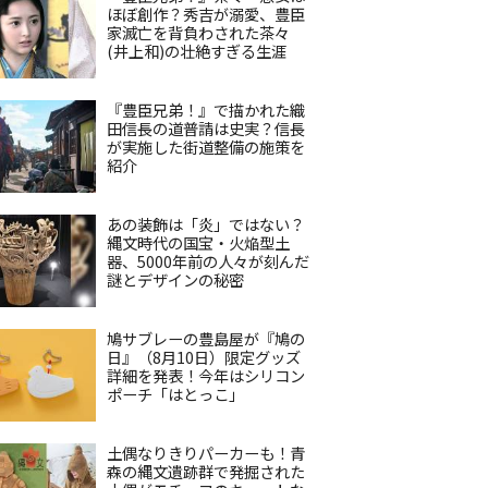
ほぼ創作？秀吉が溺愛、豊臣
家滅亡を背負わされた茶々
(井上和)の壮絶すぎる生涯
『豊臣兄弟！』で描かれた織
田信長の道普請は史実？信長
が実施した街道整備の施策を
紹介
あの装飾は「炎」ではない？
縄文時代の国宝・火焔型土
器、5000年前の人々が刻んだ
謎とデザインの秘密
鳩サブレーの豊島屋が『鳩の
日』（8月10日）限定グッズ
詳細を発表！今年はシリコン
ポーチ「はとっこ」
土偶なりきりパーカーも！青
森の縄文遺跡群で発掘された