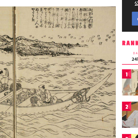
RAN
DA
2
1
2