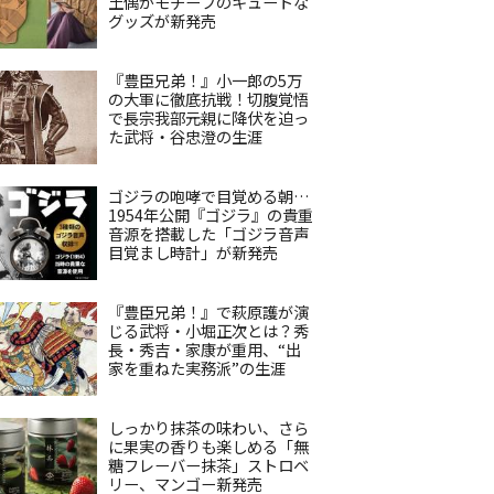
土偶がモチーフのキュートな
グッズが新発売
『豊臣兄弟！』小一郎の5万
の大軍に徹底抗戦！切腹覚悟
で長宗我部元親に降伏を迫っ
た武将・谷忠澄の生涯
ゴジラの咆哮で目覚める朝…
1954年公開『ゴジラ』の貴重
音源を搭載した「ゴジラ音声
目覚まし時計」が新発売
『豊臣兄弟！』で萩原護が演
じる武将・小堀正次とは？秀
長・秀吉・家康が重用、“出
家を重ねた実務派”の生涯
しっかり抹茶の味わい、さら
に果実の香りも楽しめる「無
糖フレーバー抹茶」ストロベ
リー、マンゴー新発売