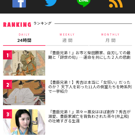
ランキング
RANKING
DAILY
WEEKLY
MONTHLY
24時間
週 間
月 間
『豊臣兄弟！』お市と柴田勝家、自刃しての最
1
期と「辞世の句」…運命を共にした２人の悲劇
【豊臣兄弟！】秀吉は本当に「女狂い」だった
2
のか？ 天下人を彩った11人の側室たちを時系列
で一挙紹介
『豊臣兄弟！』茶々＝悪女はほぼ創作？秀吉が
3
溺愛、豊臣家滅亡を背負わされた茶々(井上和)
の壮絶すぎる生涯