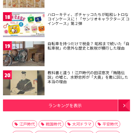
ハローキティ、ポチャッコたちが昭和レトロな
18
コインケースに！「サンリオキャラクターズ コ
インケース」第２弾
自転車を持つだけで税金？ 昭和まで続いた「自
19
転車税」の意外な歴史と脱税が横行した理由
教科書と違う！江戸時代の田沼意次「賄賂伝
20
説」の嘘と、水野忠邦が「大奥」を敵に回した
本当の理由
ランキングを表示
江戸時代
戦国時代
大河ドラマ
平安時代