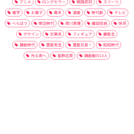
アニメ
ロングセラー
戦国武将
スイーツ
雑学
お菓子
幕末
漫画
時代劇
テレビ
べらぼう
明治時代
徳川家康
織田信長
抹茶
デザイン
文房具
フィギュア
展覧会
鎌倉時代
豊臣秀吉
豊臣兄弟！
昭和時代
光る君へ
葛飾北斎
鎌倉殿の13人