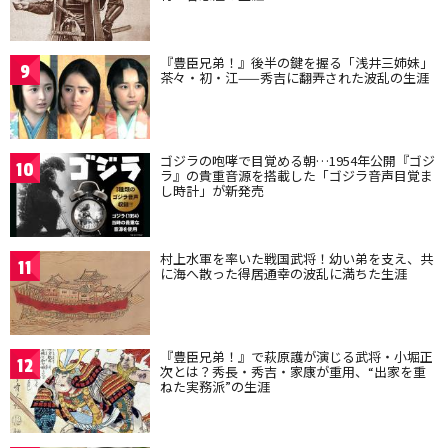
『豊臣兄弟！』後半の鍵を握る「浅井三姉妹」
9
茶々・初・江——秀吉に翻弄された波乱の生涯
ゴジラの咆哮で目覚める朝…1954年公開『ゴジ
10
ラ』の貴重音源を搭載した「ゴジラ音声目覚ま
し時計」が新発売
村上水軍を率いた戦国武将！幼い弟を支え、共
11
に海へ散った得居通幸の波乱に満ちた生涯
『豊臣兄弟！』で萩原護が演じる武将・小堀正
12
次とは？秀長・秀吉・家康が重用、“出家を重
ねた実務派”の生涯