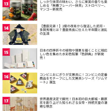
しっかり抹茶の味わい、さらに果実の香りも楽
13
しめる「無糖フレーバー抹茶」ストロベリー、
マンゴー新発売
【豊臣兄弟！】2度の改易から復活した武将・
14
多賀秀種とは？豊臣秀長に仕えた半年間と波乱
の生涯
日本の四季折々の植物や情景を描くことに相応
15
しい色を集めた水彩色鉛筆『色辞典』が新発
売！
コンビニおにぎりが文房具に！コンビニの定番
16
商品をモチーフにした文房具シリーズ『ジムマ
ート』誕生
世界遺産決定で脚光！日本初の巨大都城・藤原
17
京を創り上げた知られざる女帝・持統天皇の凄
絶な執念