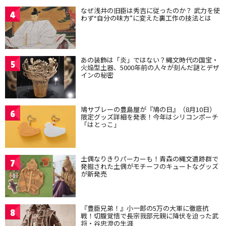
なぜ浅井の旧臣は秀吉に従ったのか？ 武力を使
4
わず“自分の味方”に変えた裏工作の技法とは
あの装飾は「炎」ではない？縄文時代の国宝・
5
火焔型土器、5000年前の人々が刻んだ謎とデザ
インの秘密
鳩サブレーの豊島屋が『鳩の日』（8月10日）
6
限定グッズ詳細を発表！今年はシリコンポーチ
「はとっこ」
土偶なりきりパーカーも！青森の縄文遺跡群で
7
発掘された土偶がモチーフのキュートなグッズ
が新発売
『豊臣兄弟！』小一郎の5万の大軍に徹底抗
8
戦！切腹覚悟で長宗我部元親に降伏を迫った武
将・谷忠澄の生涯