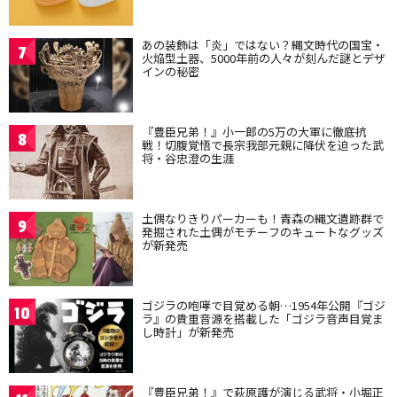
あの装飾は「炎」ではない？縄文時代の国宝・
7
火焔型土器、5000年前の人々が刻んだ謎とデザ
インの秘密
『豊臣兄弟！』小一郎の5万の大軍に徹底抗
8
戦！切腹覚悟で長宗我部元親に降伏を迫った武
将・谷忠澄の生涯
土偶なりきりパーカーも！青森の縄文遺跡群で
9
発掘された土偶がモチーフのキュートなグッズ
が新発売
ゴジラの咆哮で目覚める朝…1954年公開『ゴジ
10
ラ』の貴重音源を搭載した「ゴジラ音声目覚ま
し時計」が新発売
『豊臣兄弟！』で萩原護が演じる武将・小堀正