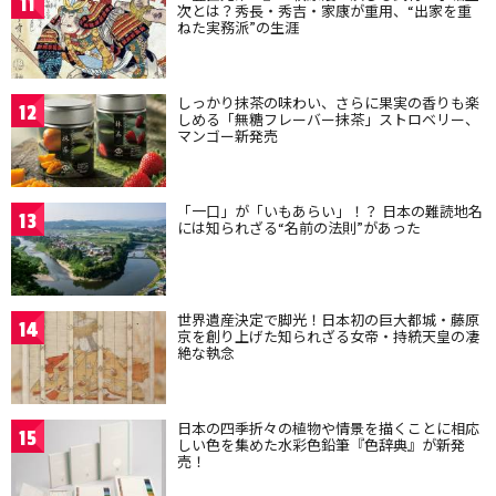
11
次とは？秀長・秀吉・家康が重用、“出家を重
ねた実務派”の生涯
しっかり抹茶の味わい、さらに果実の香りも楽
12
しめる「無糖フレーバー抹茶」ストロベリー、
マンゴー新発売
「一口」が「いもあらい」！？ 日本の難読地名
13
には知られざる“名前の法則”があった
世界遺産決定で脚光！日本初の巨大都城・藤原
14
京を創り上げた知られざる女帝・持統天皇の凄
絶な執念
日本の四季折々の植物や情景を描くことに相応
15
しい色を集めた水彩色鉛筆『色辞典』が新発
売！