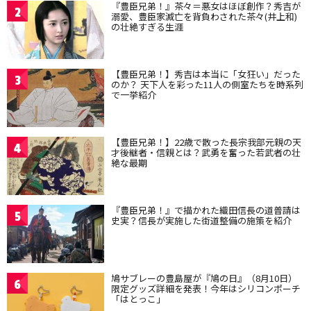
『豊臣兄弟！』茶々＝悪女はほぼ創作？秀吉が
2
溺愛、豊臣家滅亡を背負わされた茶々(井上和)
の壮絶すぎる生涯
【豊臣兄弟！】秀吉は本当に「女狂い」だった
3
のか？ 天下人を彩った11人の側室たちを時系列
で一挙紹介
【豊臣兄弟！】22歳で散った長宗我部元親の天
4
才後継者・信親とは？武勇を奮った若武者の壮
絶な最期
『豊臣兄弟！』で描かれた織田信長の道普請は
5
史実？信長が実施した街道整備の施策を紹介
鳩サブレーの豊島屋が『鳩の日』（8月10日）
6
限定グッズ詳細を発表！今年はシリコンポーチ
「はとっこ」