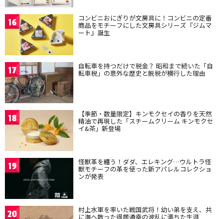
コンビニおにぎりが文房具に！コンビニの定番
16
商品をモチーフにした文房具シリーズ『ジムマ
ート』誕生
自転車を持つだけで税金？ 昭和まで続いた「自
17
転車税」の意外な歴史と脱税が横行した理由
【季節・数量限定】キンモクセイの香りを天然
18
精油で再現した「スチームクリーム キンモクセ
イ&茶」新登場
怪獣革を纏う！ダダ、エレキング…ウルトラ怪
19
獣モチーフの革を使った新アパレルコレクショ
ンが発表
村上水軍を率いた戦国武将！幼い弟を支え、共
20
に海へ散った得居通幸の波乱に満ちた生涯