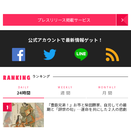
プレスリリース掲載サービス
公式アカウントで最新情報ゲット！
ランキング
RANKING
DAILY
WEEKLY
MONTHLY
24時間
週 間
月 間
『豊臣兄弟！』お市と柴田勝家、自刃しての最
1
期と「辞世の句」…運命を共にした２人の悲劇