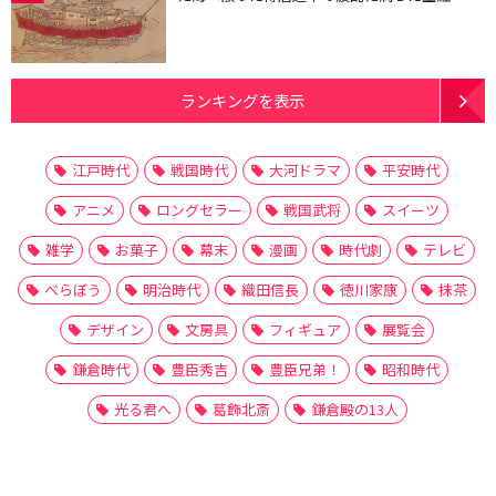
ランキングを表示
江戸時代
戦国時代
大河ドラマ
平安時代
アニメ
ロングセラー
戦国武将
スイーツ
雑学
お菓子
幕末
漫画
時代劇
テレビ
べらぼう
明治時代
織田信長
徳川家康
抹茶
デザイン
文房具
フィギュア
展覧会
鎌倉時代
豊臣秀吉
豊臣兄弟！
昭和時代
光る君へ
葛飾北斎
鎌倉殿の13人