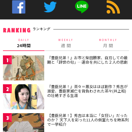
ランキング
RANKING
DAILY
WEEKLY
MONTHLY
24時間
週 間
月 間
『豊臣兄弟！』お市と柴田勝家、自刃しての最
1
期と「辞世の句」…運命を共にした２人の悲劇
『豊臣兄弟！』茶々＝悪女はほぼ創作？秀吉が
2
溺愛、豊臣家滅亡を背負わされた茶々(井上和)
の壮絶すぎる生涯
【豊臣兄弟！】秀吉は本当に「女狂い」だった
3
のか？ 天下人を彩った11人の側室たちを時系列
で一挙紹介