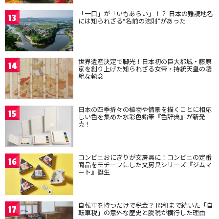
「一口」が「いもあらい」！？ 日本の難読地名
13
には知られざる“名前の法則”があった
世界遺産決定で脚光！日本初の巨大都城・藤原
14
京を創り上げた知られざる女帝・持統天皇の凄
絶な執念
日本の四季折々の植物や情景を描くことに相応
15
しい色を集めた水彩色鉛筆『色辞典』が新発
売！
コンビニおにぎりが文房具に！コンビニの定番
16
商品をモチーフにした文房具シリーズ『ジムマ
ート』誕生
自転車を持つだけで税金？ 昭和まで続いた「自
17
転車税」の意外な歴史と脱税が横行した理由