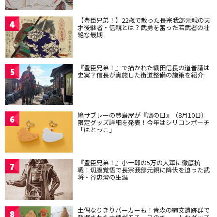
【豊臣兄弟！】22歳で散った長宗我部元親の天
4
才後継者・信親とは？武勇を奮った若武者の壮
絶な最期
『豊臣兄弟！』で描かれた織田信長の道普請は
5
史実？信長が実施した街道整備の施策を紹介
鳩サブレーの豊島屋が『鳩の日』（8月10日）
6
限定グッズ詳細を発表！今年はシリコンポーチ
「はとっこ」
『豊臣兄弟！』小一郎の5万の大軍に徹底抗
7
戦！切腹覚悟で長宗我部元親に降伏を迫った武
将・谷忠澄の生涯
土偶なりきりパーカーも！青森の縄文遺跡群で
8