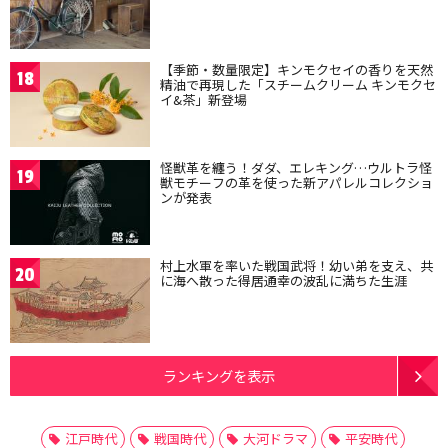
【季節・数量限定】キンモクセイの香りを天然
18
精油で再現した「スチームクリーム キンモクセ
イ&茶」新登場
怪獣革を纏う！ダダ、エレキング…ウルトラ怪
19
獣モチーフの革を使った新アパレルコレクショ
ンが発表
村上水軍を率いた戦国武将！幼い弟を支え、共
20
に海へ散った得居通幸の波乱に満ちた生涯
ランキングを表示
江戸時代
戦国時代
大河ドラマ
平安時代