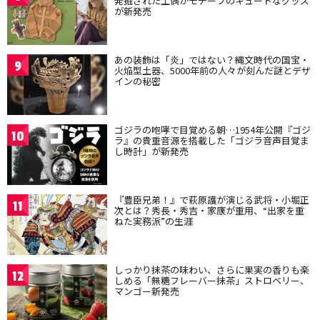
発掘された土偶がモチーフのキュートなグッズ
が新発売
あの装飾は「炎」ではない？縄文時代の国宝・
9
火焔型土器、5000年前の人々が刻んだ謎とデザ
インの秘密
ゴジラの咆哮で目覚める朝…1954年公開『ゴジ
10
ラ』の貴重音源を搭載した「ゴジラ音声目覚ま
し時計」が新発売
『豊臣兄弟！』で萩原護が演じる武将・小堀正
11
次とは？秀長・秀吉・家康が重用、“出家を重
ねた実務派”の生涯
しっかり抹茶の味わい、さらに果実の香りも楽
12
しめる「無糖フレーバー抹茶」ストロベリー、
マンゴー新発売