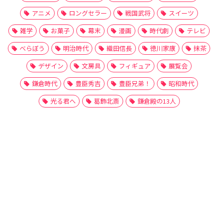
アニメ
ロングセラー
戦国武将
スイーツ
雑学
お菓子
幕末
漫画
時代劇
テレビ
べらぼう
明治時代
織田信長
徳川家康
抹茶
デザイン
文房具
フィギュア
展覧会
鎌倉時代
豊臣秀吉
豊臣兄弟！
昭和時代
光る君へ
葛飾北斎
鎌倉殿の13人