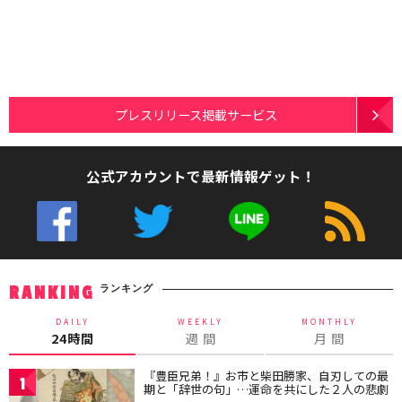
プレスリリース掲載サービス
公式アカウントで最新情報ゲット！
ランキング
RANKING
DAILY
WEEKLY
MONTHLY
24時間
週 間
月 間
『豊臣兄弟！』お市と柴田勝家、自刃しての最
1
期と「辞世の句」…運命を共にした２人の悲劇