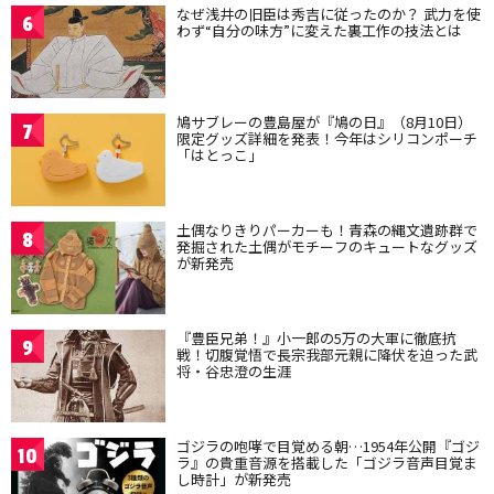
なぜ浅井の旧臣は秀吉に従ったのか？ 武力を使
6
わず“自分の味方”に変えた裏工作の技法とは
鳩サブレーの豊島屋が『鳩の日』（8月10日）
7
限定グッズ詳細を発表！今年はシリコンポーチ
「はとっこ」
土偶なりきりパーカーも！青森の縄文遺跡群で
8
発掘された土偶がモチーフのキュートなグッズ
が新発売
『豊臣兄弟！』小一郎の5万の大軍に徹底抗
9
戦！切腹覚悟で長宗我部元親に降伏を迫った武
将・谷忠澄の生涯
ゴジラの咆哮で目覚める朝…1954年公開『ゴジ
10
ラ』の貴重音源を搭載した「ゴジラ音声目覚ま
し時計」が新発売