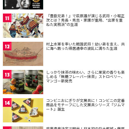
『豊臣兄弟！』で萩原護が演じる武将・小堀正
11
次とは？秀長・秀吉・家康が重用、“出家を重
ねた実務派”の生涯
村上水軍を率いた戦国武将！幼い弟を支え、共
12
に海へ散った得居通幸の波乱に満ちた生涯
しっかり抹茶の味わい、さらに果実の香りも楽
13
しめる「無糖フレーバー抹茶」ストロベリー、
マンゴー新発売
コンビニおにぎりが文房具に！コンビニの定番
14
商品をモチーフにした文房具シリーズ『ジムマ
ート』誕生
世界遺産決定で脚光！日本初の巨大都城・藤原