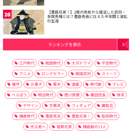
【豊臣兄弟！】2度の改易から復活した武将・
20
多賀秀種とは？豊臣秀長に仕えた半年間と波乱
の生涯
ランキングを表示
江戸時代
戦国時代
大河ドラマ
平安時代
アニメ
ロングセラー
戦国武将
スイーツ
雑学
お菓子
幕末
漫画
時代劇
テレビ
べらぼう
明治時代
徳川家康
織田信長
抹茶
デザイン
文房具
フィギュア
展覧会
鎌倉時代
豊臣秀吉
豊臣兄弟！
昭和時代
光る君へ
葛飾北斎
鎌倉殿の13人