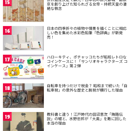
15
京を創り上げた知られざる女帝・持統天皇の凄
絶な執念
日本の四季折々の植物や情景を描くことに相応
16
しい色を集めた水彩色鉛筆『色辞典』が新発
売！
ハローキティ、ポチャッコたちが昭和レトロな
17
コインケースに！「サンリオキャラクターズ コ
インケース」第２弾
自転車を持つだけで税金？ 昭和まで続いた「自
18
転車税」の意外な歴史と脱税が横行した理由
教科書と違う！江戸時代の田沼意次「賄賂伝
19
説」の嘘と、水野忠邦が「大奥」を敵に回した
本当の理由