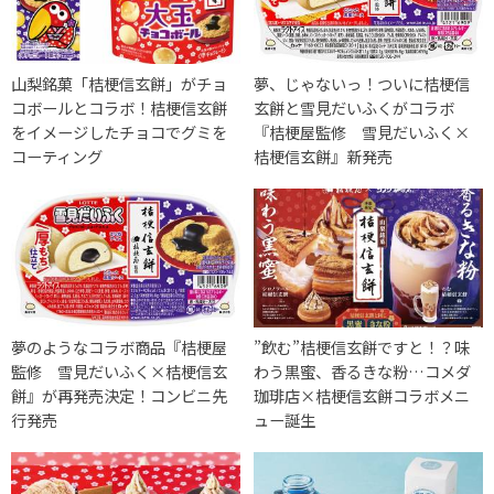
山梨銘菓「桔梗信玄餅」がチョ
夢、じゃないっ！ついに桔梗信
コボールとコラボ！桔梗信玄餅
玄餅と雪見だいふくがコラボ
をイメージしたチョコでグミを
『桔梗屋監修 雪見だいふく×
コーティング
桔梗信玄餅』新発売
夢のようなコラボ商品『桔梗屋
”飲む”桔梗信玄餅ですと！？味
監修 雪見だいふく×桔梗信玄
わう黒蜜、香るきな粉…コメダ
餅』が再発売決定！コンビニ先
珈琲店×桔梗信玄餅コラボメニ
行発売
ュー誕生