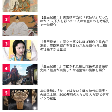
【豊臣兄弟！】秀吉は本当に「女狂い」だった
2
のか？ 天下人を彩った11人の側室たちを時系列
で一挙紹介
『豊臣兄弟！』茶々＝悪女はほぼ創作？秀吉が
3
溺愛、豊臣家滅亡を背負わされた茶々(井上和)
の壮絶すぎる生涯
『豊臣兄弟！』で描かれた織田信長の道普請は
4
史実？信長が実施した街道整備の施策を紹介
あの装飾は「炎」ではない？縄文時代の国宝・
5
火焔型土器、5000年前の人々が刻んだ謎とデザ
インの秘密