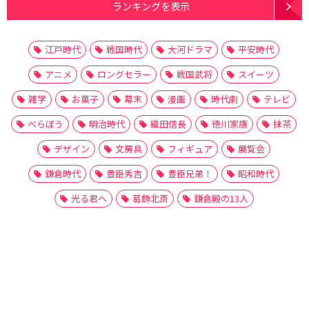
ランキングを表示
江戸時代
戦国時代
大河ドラマ
平安時代
アニメ
ロングセラー
戦国武将
スイーツ
雑学
お菓子
幕末
漫画
時代劇
テレビ
べらぼう
明治時代
織田信長
徳川家康
抹茶
デザイン
文房具
フィギュア
展覧会
鎌倉時代
豊臣秀吉
豊臣兄弟！
昭和時代
光る君へ
葛飾北斎
鎌倉殿の13人