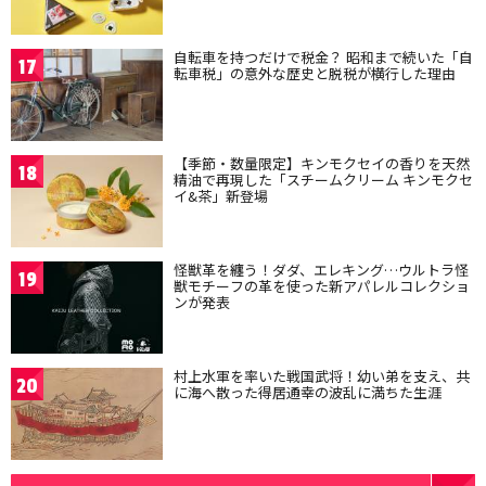
自転車を持つだけで税金？ 昭和まで続いた「自
17
転車税」の意外な歴史と脱税が横行した理由
【季節・数量限定】キンモクセイの香りを天然
18
精油で再現した「スチームクリーム キンモクセ
イ&茶」新登場
怪獣革を纏う！ダダ、エレキング…ウルトラ怪
19
獣モチーフの革を使った新アパレルコレクショ
ンが発表
村上水軍を率いた戦国武将！幼い弟を支え、共
20
に海へ散った得居通幸の波乱に満ちた生涯