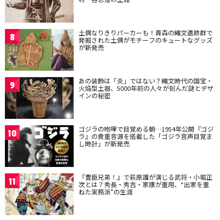
土偶なりきりパーカーも！青森の縄文遺跡群で
8
発掘された土偶がモチーフのキュートなグッズ
が新発売
あの装飾は「炎」ではない？縄文時代の国宝・
9
火焔型土器、5000年前の人々が刻んだ謎とデザ
インの秘密
ゴジラの咆哮で目覚める朝…1954年公開『ゴジ
10
ラ』の貴重音源を搭載した「ゴジラ音声目覚ま
し時計」が新発売
『豊臣兄弟！』で萩原護が演じる武将・小堀正
11
次とは？秀長・秀吉・家康が重用、“出家を重
ねた実務派”の生涯