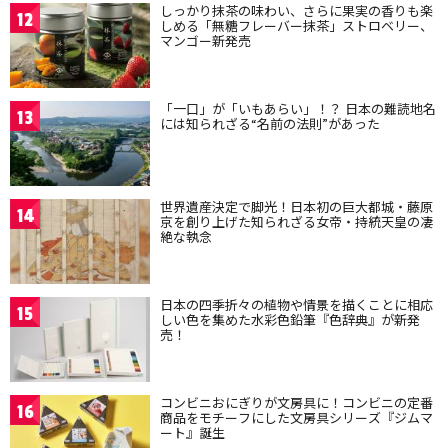
しっかり抹茶の味わい、さらに果実の香りも楽
12
しめる「無糖フレーバー抹茶」ストロベリー、
マンゴー新発売
「一口」が「いもあらい」！？ 日本の難読地名
13
には知られざる“名前の法則”があった
世界遺産決定で脚光！日本初の巨大都城・藤原
14
京を創り上げた知られざる女帝・持統天皇の凄
絶な執念
日本の四季折々の植物や情景を描くことに相応
15
しい色を集めた水彩色鉛筆『色辞典』が新発
売！
コンビニおにぎりが文房具に！コンビニの定番
16
商品をモチーフにした文房具シリーズ『ジムマ
ート』誕生