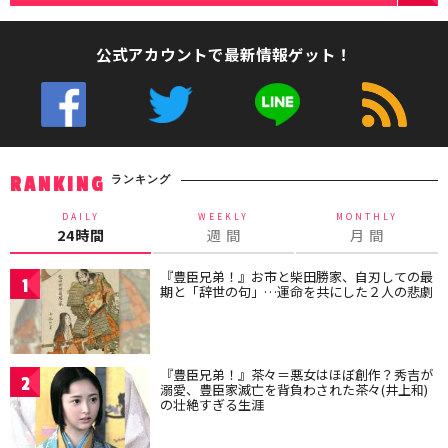
公式アカウントで最新情報ゲット！
ランキング
RANKING
DAILY
WEEKLY
MONTHLY
24時間
週 間
月 間
『豊臣兄弟！』お市と柴田勝家、自刃しての最
1
期と「辞世の句」…運命を共にした２人の悲劇
『豊臣兄弟！』茶々＝悪女はほぼ創作？秀吉が
2
溺愛、豊臣家滅亡を背負わされた茶々(井上和)
の壮絶すぎる生涯