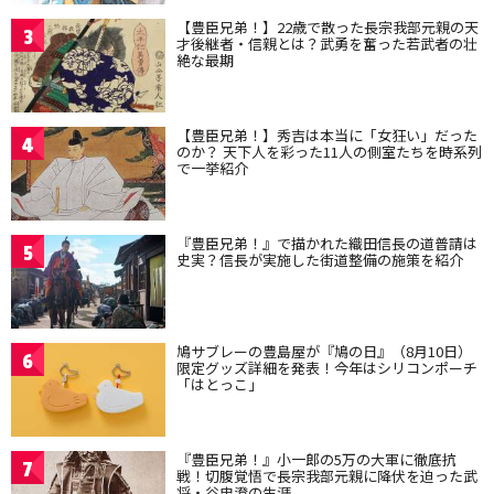
【豊臣兄弟！】22歳で散った長宗我部元親の天
3
才後継者・信親とは？武勇を奮った若武者の壮
絶な最期
【豊臣兄弟！】秀吉は本当に「女狂い」だった
4
のか？ 天下人を彩った11人の側室たちを時系列
で一挙紹介
『豊臣兄弟！』で描かれた織田信長の道普請は
5
史実？信長が実施した街道整備の施策を紹介
鳩サブレーの豊島屋が『鳩の日』（8月10日）
6
限定グッズ詳細を発表！今年はシリコンポーチ
「はとっこ」
『豊臣兄弟！』小一郎の5万の大軍に徹底抗
7
戦！切腹覚悟で長宗我部元親に降伏を迫った武
将・谷忠澄の生涯