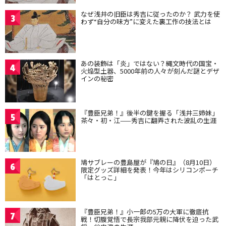
なぜ浅井の旧臣は秀吉に従ったのか？ 武力を使
3
わず“自分の味方”に変えた裏工作の技法とは
あの装飾は「炎」ではない？縄文時代の国宝・
4
火焔型土器、5000年前の人々が刻んだ謎とデザ
インの秘密
『豊臣兄弟！』後半の鍵を握る「浅井三姉妹」
5
茶々・初・江——秀吉に翻弄された波乱の生涯
鳩サブレーの豊島屋が『鳩の日』（8月10日）
6
限定グッズ詳細を発表！今年はシリコンポーチ
「はとっこ」
『豊臣兄弟！』小一郎の5万の大軍に徹底抗
7
戦！切腹覚悟で長宗我部元親に降伏を迫った武