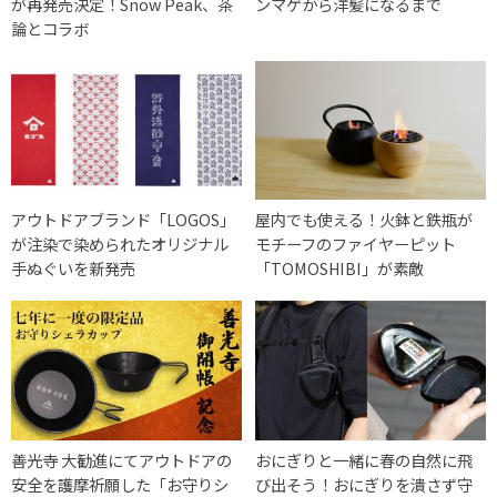
が再発売決定！Snow Peak、茶
ンマゲから洋髪になるまで
論とコラボ
アウトドアブランド「LOGOS」
屋内でも使える！火鉢と鉄瓶が
が注染で染められたオリジナル
モチーフのファイヤーピット
手ぬぐいを新発売
「TOMOSHIBI」が素敵
善光寺 大勧進にてアウトドアの
おにぎりと一緒に春の自然に飛
安全を護摩祈願した「お守りシ
び出そう！おにぎりを潰さず守