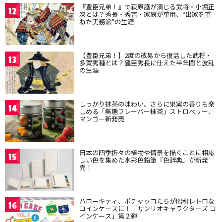
『豊臣兄弟！』で萩原護が演じる武将・小堀正
12
次とは？秀長・秀吉・家康が重用、“出家を重
ねた実務派”の生涯
【豊臣兄弟！】2度の改易から復活した武将・
13
多賀秀種とは？豊臣秀長に仕えた半年間と波乱
の生涯
しっかり抹茶の味わい、さらに果実の香りも楽
14
しめる「無糖フレーバー抹茶」ストロベリー、
マンゴー新発売
日本の四季折々の植物や情景を描くことに相応
15
しい色を集めた水彩色鉛筆『色辞典』が新発
売！
ハローキティ、ポチャッコたちが昭和レトロな
16
コインケースに！「サンリオキャラクターズ コ
インケース」第２弾