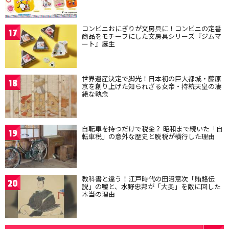
コンビニおにぎりが文房具に！コンビニの定番
17
商品をモチーフにした文房具シリーズ『ジムマ
ート』誕生
世界遺産決定で脚光！日本初の巨大都城・藤原
18
京を創り上げた知られざる女帝・持統天皇の凄
絶な執念
自転車を持つだけで税金？ 昭和まで続いた「自
19
転車税」の意外な歴史と脱税が横行した理由
教科書と違う！江戸時代の田沼意次「賄賂伝
20
説」の嘘と、水野忠邦が「大奥」を敵に回した
本当の理由