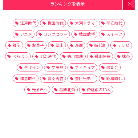
ランキングを表示
江戸時代
戦国時代
大河ドラマ
平安時代
アニメ
ロングセラー
戦国武将
スイーツ
雑学
お菓子
幕末
漫画
時代劇
テレビ
べらぼう
明治時代
徳川家康
織田信長
抹茶
デザイン
文房具
フィギュア
展覧会
鎌倉時代
豊臣秀吉
豊臣兄弟！
昭和時代
光る君へ
葛飾北斎
鎌倉殿の13人