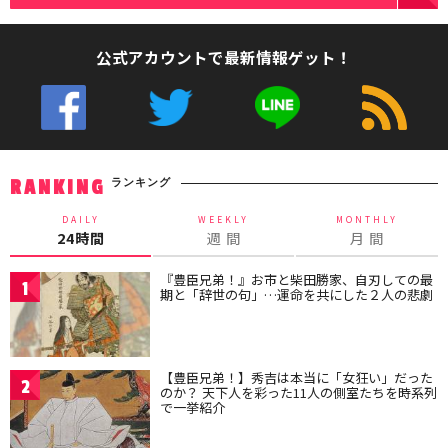
公式アカウントで最新情報ゲット！
ランキング
RANKING
DAILY
WEEKLY
MONTHLY
24時間
週 間
月 間
『豊臣兄弟！』お市と柴田勝家、自刃しての最
1
期と「辞世の句」…運命を共にした２人の悲劇
【豊臣兄弟！】秀吉は本当に「女狂い」だった
2
のか？ 天下人を彩った11人の側室たちを時系列
で一挙紹介