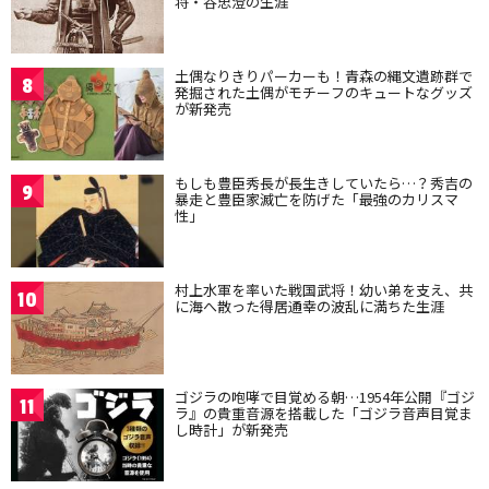
将・谷忠澄の生涯
土偶なりきりパーカーも！青森の縄文遺跡群で
8
発掘された土偶がモチーフのキュートなグッズ
が新発売
もしも豊臣秀長が長生きしていたら…？秀吉の
9
暴走と豊臣家滅亡を防げた「最強のカリスマ
性」
村上水軍を率いた戦国武将！幼い弟を支え、共
10
に海へ散った得居通幸の波乱に満ちた生涯
ゴジラの咆哮で目覚める朝…1954年公開『ゴジ
11
ラ』の貴重音源を搭載した「ゴジラ音声目覚ま
し時計」が新発売