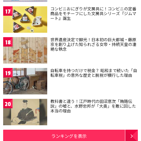
コンビニおにぎりが文房具に！コンビニの定番
17
商品をモチーフにした文房具シリーズ『ジムマ
ート』誕生
世界遺産決定で脚光！日本初の巨大都城・藤原
18
京を創り上げた知られざる女帝・持統天皇の凄
絶な執念
自転車を持つだけで税金？ 昭和まで続いた「自
19
転車税」の意外な歴史と脱税が横行した理由
教科書と違う！江戸時代の田沼意次「賄賂伝
20
説」の嘘と、水野忠邦が「大奥」を敵に回した
本当の理由
ランキングを表示