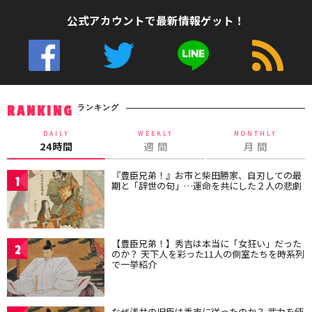
公式アカウントで最新情報ゲット！
ランキング
RANKING
DAILY
WEEKLY
MONTHLY
24時間
週 間
月 間
『豊臣兄弟！』お市と柴田勝家、自刃しての最
1
期と「辞世の句」…運命を共にした２人の悲劇
【豊臣兄弟！】秀吉は本当に「女狂い」だった
2
のか？ 天下人を彩った11人の側室たちを時系列
で一挙紹介
なぜ浅井の旧臣は秀吉に従ったのか？ 武力を使