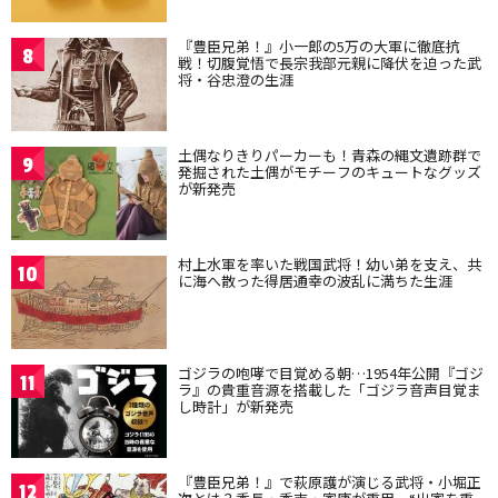
『豊臣兄弟！』小一郎の5万の大軍に徹底抗
8
戦！切腹覚悟で長宗我部元親に降伏を迫った武
将・谷忠澄の生涯
土偶なりきりパーカーも！青森の縄文遺跡群で
9
発掘された土偶がモチーフのキュートなグッズ
が新発売
村上水軍を率いた戦国武将！幼い弟を支え、共
10
に海へ散った得居通幸の波乱に満ちた生涯
ゴジラの咆哮で目覚める朝…1954年公開『ゴジ
11
ラ』の貴重音源を搭載した「ゴジラ音声目覚ま
し時計」が新発売
『豊臣兄弟！』で萩原護が演じる武将・小堀正
12