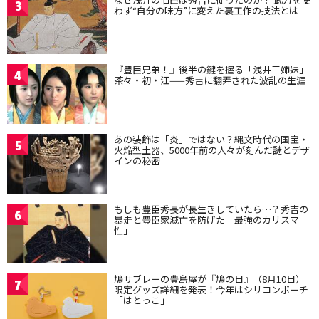
3
わず“自分の味方”に変えた裏工作の技法とは
『豊臣兄弟！』後半の鍵を握る「浅井三姉妹」
4
茶々・初・江——秀吉に翻弄された波乱の生涯
あの装飾は「炎」ではない？縄文時代の国宝・
5
火焔型土器、5000年前の人々が刻んだ謎とデザ
インの秘密
もしも豊臣秀長が長生きしていたら…？秀吉の
6
暴走と豊臣家滅亡を防げた「最強のカリスマ
性」
鳩サブレーの豊島屋が『鳩の日』（8月10日）
7
限定グッズ詳細を発表！今年はシリコンポーチ
「はとっこ」