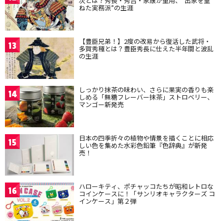
次とは？秀長・秀吉・家康が重用、“出家を重
ねた実務派”の生涯
【豊臣兄弟！】2度の改易から復活した武将・
13
多賀秀種とは？豊臣秀長に仕えた半年間と波乱
の生涯
しっかり抹茶の味わい、さらに果実の香りも楽
14
しめる「無糖フレーバー抹茶」ストロベリー、
マンゴー新発売
日本の四季折々の植物や情景を描くことに相応
15
しい色を集めた水彩色鉛筆『色辞典』が新発
売！
ハローキティ、ポチャッコたちが昭和レトロな
16
コインケースに！「サンリオキャラクターズ コ
インケース」第２弾