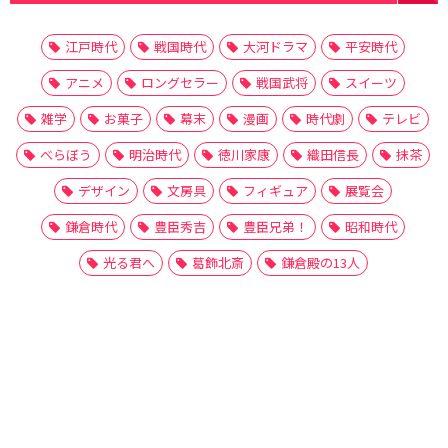
江戸時代
戦国時代
大河ドラマ
平安時代
アニメ
ロングセラー
戦国武将
スイーツ
雑学
お菓子
幕末
漫画
時代劇
テレビ
べらぼう
明治時代
徳川家康
織田信長
抹茶
デザイン
文房具
フィギュア
展覧会
鎌倉時代
豊臣秀吉
豊臣兄弟！
昭和時代
光る君へ
葛飾北斎
鎌倉殿の13人