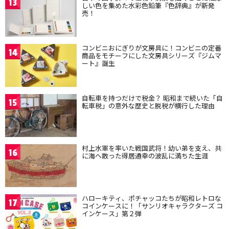
13
しい色を集めた水彩色鉛筆『色辞典』が新発
売！
コンビニおにぎりが文房具に！コンビニの定番
14
商品をモチーフにした文房具シリーズ『ジムマ
ート』誕生
自転車を持つだけで税金？ 昭和まで続いた「自
15
転車税」の意外な歴史と脱税が横行した理由
村上水軍を率いた戦国武将！幼い弟を支え、共
16
に海へ散った得居通幸の波乱に満ちた生涯
ハローキティ、ポチャッコたちが昭和レトロな
17
コインケースに！「サンリオキャラクターズ コ
インケース」第２弾