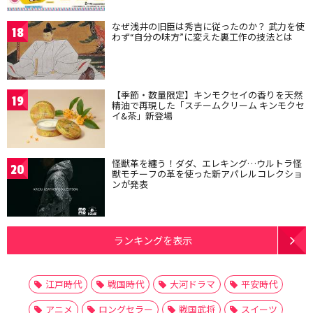
なぜ浅井の旧臣は秀吉に従ったのか？ 武力を使
18
わず“自分の味方”に変えた裏工作の技法とは
【季節・数量限定】キンモクセイの香りを天然
19
精油で再現した「スチームクリーム キンモクセ
イ&茶」新登場
怪獣革を纏う！ダダ、エレキング…ウルトラ怪
20
獣モチーフの革を使った新アパレルコレクショ
ンが発表
ランキングを表示
江戸時代
戦国時代
大河ドラマ
平安時代
アニメ
ロングセラー
戦国武将
スイーツ