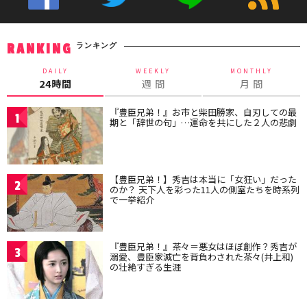
ランキング
RANKING
DAILY
WEEKLY
MONTHLY
24時間
週 間
月 間
『豊臣兄弟！』お市と柴田勝家、自刃しての最
1
期と「辞世の句」…運命を共にした２人の悲劇
【豊臣兄弟！】秀吉は本当に「女狂い」だった
2
のか？ 天下人を彩った11人の側室たちを時系列
で一挙紹介
『豊臣兄弟！』茶々＝悪女はほぼ創作？秀吉が
3
溺愛、豊臣家滅亡を背負わされた茶々(井上和)
の壮絶すぎる生涯