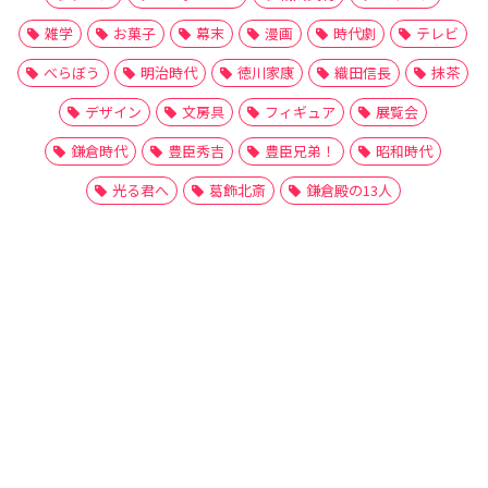
雑学
お菓子
幕末
漫画
時代劇
テレビ
べらぼう
明治時代
徳川家康
織田信長
抹茶
デザイン
文房具
フィギュア
展覧会
鎌倉時代
豊臣秀吉
豊臣兄弟！
昭和時代
光る君へ
葛飾北斎
鎌倉殿の13人