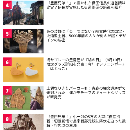
『豊臣兄弟！』で描かれた織田信長の道普請は
4
史実？信長が実施した街道整備の施策を紹介
あの装飾は「炎」ではない？縄文時代の国宝・
5
火焔型土器、5000年前の人々が刻んだ謎とデザ
インの秘密
鳩サブレーの豊島屋が『鳩の日』（8月10日）
6
限定グッズ詳細を発表！今年はシリコンポーチ
「はとっこ」
土偶なりきりパーカーも！青森の縄文遺跡群で
7
発掘された土偶がモチーフのキュートなグッズ
が新発売
『豊臣兄弟！』小一郎の5万の大軍に徹底抗
8
戦！切腹覚悟で長宗我部元親に降伏を迫った武
将・谷忠澄の生涯