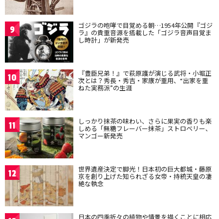
ゴジラの咆哮で目覚める朝…1954年公開『ゴジ
9
ラ』の貴重音源を搭載した「ゴジラ音声目覚ま
し時計」が新発売
『豊臣兄弟！』で萩原護が演じる武将・小堀正
10
次とは？秀長・秀吉・家康が重用、“出家を重
ねた実務派”の生涯
しっかり抹茶の味わい、さらに果実の香りも楽
11
しめる「無糖フレーバー抹茶」ストロベリー、
マンゴー新発売
世界遺産決定で脚光！日本初の巨大都城・藤原
12
京を創り上げた知られざる女帝・持統天皇の凄
絶な執念
日本の四季折々の植物や情景を描くことに相応