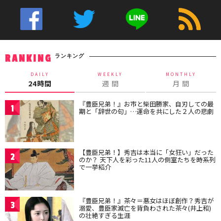
ランキング
RANKING
DAILY
WEEKLY
MONTHLY
24時間
週 間
月 間
『豊臣兄弟！』お市と柴田勝家、自刃しての最
1
期と「辞世の句」…運命を共にした２人の悲劇
【豊臣兄弟！】秀吉は本当に「女狂い」だった
2
のか？ 天下人を彩った11人の側室たちを時系列
で一挙紹介
『豊臣兄弟！』茶々＝悪女はほぼ創作？秀吉が
3
溺愛、豊臣家滅亡を背負わされた茶々(井上和)
の壮絶すぎる生涯