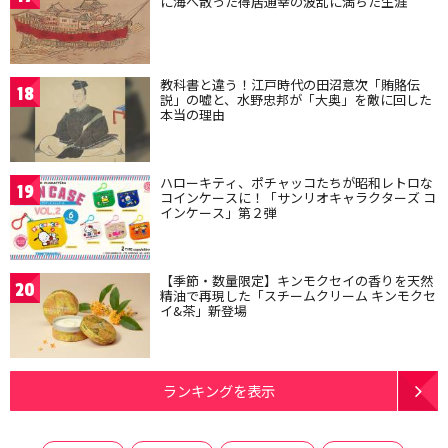
に海へ散った得居通幸の波乱に満ちた生涯
教科書と違う！江戸時代の田沼意次「賄賂伝
18
説」の嘘と、水野忠邦が「大奥」を敵に回した
本当の理由
ハローキティ、ポチャッコたちが昭和レトロな
19
コインケースに！「サンリオキャラクターズ コ
インケース」第２弾
【季節・数量限定】キンモクセイの香りを天然
20
精油で再現した「スチームクリーム キンモクセ
イ&茶」新登場
ランキングを表示