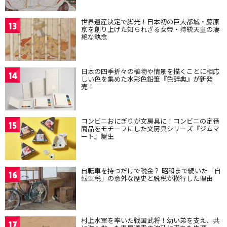
世界遺産決定で脚光！日本初の巨大都城・藤原
13
京を創り上げた知られざる女帝・持統天皇の凄
絶な執念
日本の四季折々の植物や情景を描くことに相応
14
しい色を集めた水彩色鉛筆『色辞典』が新発
売！
コンビニおにぎりが文房具に！コンビニの定番
15
商品をモチーフにした文房具シリーズ『ジムマ
ート』誕生
自転車を持つだけで税金？ 昭和まで続いた「自
16
転車税」の意外な歴史と脱税が横行した理由
村上水軍を率いた戦国武将！幼い弟を支え、共
17