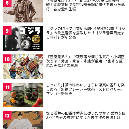
『豊臣兄弟！』小一郎の5万の大軍に徹底抗
8
戦！切腹覚悟で長宗我部元親に降伏を迫った武
将・谷忠澄の生涯
ゴジラの咆哮で目覚める朝…1954年公開『ゴジ
9
ラ』の貴重音源を搭載した「ゴジラ音声目覚ま
し時計」が新発売
『豊臣兄弟！』で萩原護が演じる武将・小堀正
10
次とは？秀長・秀吉・家康が重用、“出家を重
ねた実務派”の生涯
しっかり抹茶の味わい、さらに果実の香りも楽
11
しめる「無糖フレーバー抹茶」ストロベリー、
マンゴー新発売
なぜ浅井の旧臣は秀吉に従ったのか？ 武力を使
12
わず“自分の味方”に変えた裏工作の技法とは