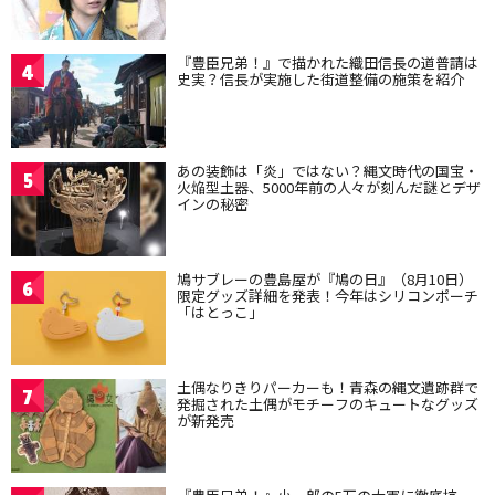
『豊臣兄弟！』で描かれた織田信長の道普請は
4
史実？信長が実施した街道整備の施策を紹介
あの装飾は「炎」ではない？縄文時代の国宝・
5
火焔型土器、5000年前の人々が刻んだ謎とデザ
インの秘密
鳩サブレーの豊島屋が『鳩の日』（8月10日）
6
限定グッズ詳細を発表！今年はシリコンポーチ
「はとっこ」
土偶なりきりパーカーも！青森の縄文遺跡群で
7
発掘された土偶がモチーフのキュートなグッズ
が新発売