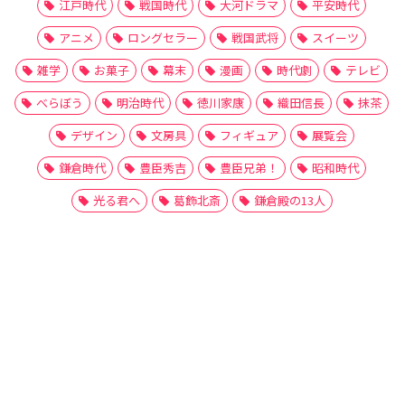
江戸時代
戦国時代
大河ドラマ
平安時代
アニメ
ロングセラー
戦国武将
スイーツ
雑学
お菓子
幕末
漫画
時代劇
テレビ
べらぼう
明治時代
徳川家康
織田信長
抹茶
デザイン
文房具
フィギュア
展覧会
鎌倉時代
豊臣秀吉
豊臣兄弟！
昭和時代
光る君へ
葛飾北斎
鎌倉殿の13人