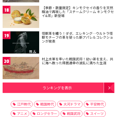
【季節・数量限定】キンモクセイの香りを天然
18
精油で再現した「スチームクリーム キンモクセ
イ&茶」新登場
怪獣革を纏う！ダダ、エレキング…ウルトラ怪
19
獣モチーフの革を使った新アパレルコレクショ
ンが発表
村上水軍を率いた戦国武将！幼い弟を支え、共
20
に海へ散った得居通幸の波乱に満ちた生涯
ランキングを表示
江戸時代
戦国時代
大河ドラマ
平安時代
アニメ
ロングセラー
戦国武将
スイーツ