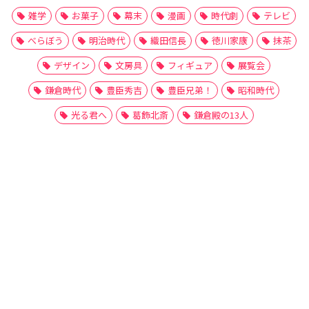
雑学
お菓子
幕末
漫画
時代劇
テレビ
べらぼう
明治時代
織田信長
徳川家康
抹茶
デザイン
文房具
フィギュア
展覧会
鎌倉時代
豊臣秀吉
豊臣兄弟！
昭和時代
光る君へ
葛飾北斎
鎌倉殿の13人