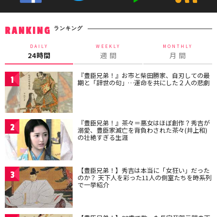
ランキング
RANKING
DAILY
WEEKLY
MONTHLY
24時間
週 間
月 間
『豊臣兄弟！』お市と柴田勝家、自刃しての最
1
期と「辞世の句」…運命を共にした２人の悲劇
『豊臣兄弟！』茶々＝悪女はほぼ創作？秀吉が
2
溺愛、豊臣家滅亡を背負わされた茶々(井上和)
の壮絶すぎる生涯
【豊臣兄弟！】秀吉は本当に「女狂い」だった
3
のか？ 天下人を彩った11人の側室たちを時系列
で一挙紹介