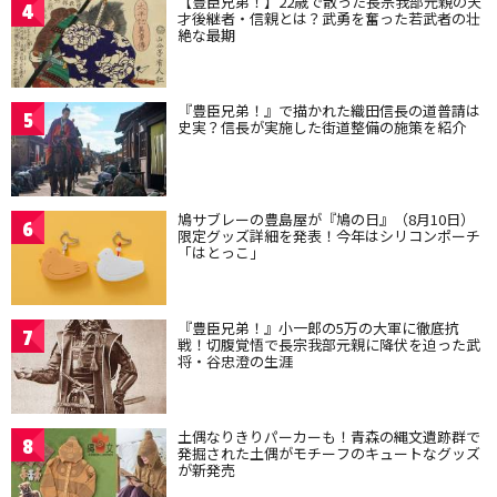
【豊臣兄弟！】22歳で散った長宗我部元親の天
4
才後継者・信親とは？武勇を奮った若武者の壮
絶な最期
『豊臣兄弟！』で描かれた織田信長の道普請は
5
史実？信長が実施した街道整備の施策を紹介
鳩サブレーの豊島屋が『鳩の日』（8月10日）
6
限定グッズ詳細を発表！今年はシリコンポーチ
「はとっこ」
『豊臣兄弟！』小一郎の5万の大軍に徹底抗
7
戦！切腹覚悟で長宗我部元親に降伏を迫った武
将・谷忠澄の生涯
土偶なりきりパーカーも！青森の縄文遺跡群で
8
発掘された土偶がモチーフのキュートなグッズ
が新発売