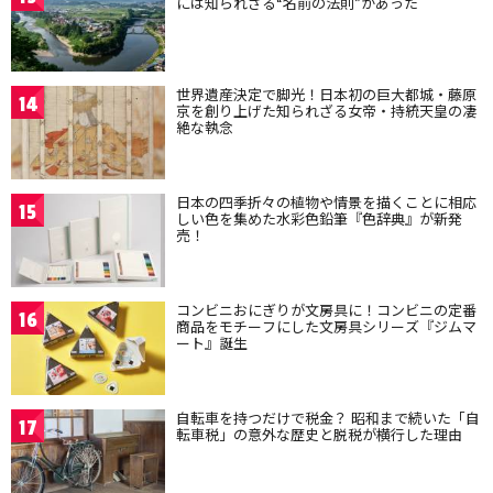
には知られざる“名前の法則”があった
世界遺産決定で脚光！日本初の巨大都城・藤原
14
京を創り上げた知られざる女帝・持統天皇の凄
絶な執念
日本の四季折々の植物や情景を描くことに相応
15
しい色を集めた水彩色鉛筆『色辞典』が新発
売！
コンビニおにぎりが文房具に！コンビニの定番
16
商品をモチーフにした文房具シリーズ『ジムマ
ート』誕生
自転車を持つだけで税金？ 昭和まで続いた「自
17
転車税」の意外な歴史と脱税が横行した理由