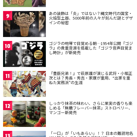
あの装飾は「炎」ではない？縄文時代の国宝・
9
火焔型土器、5000年前の人々が刻んだ謎とデザ
インの秘密
ゴジラの咆哮で目覚める朝…1954年公開『ゴジ
10
ラ』の貴重音源を搭載した「ゴジラ音声目覚ま
し時計」が新発売
『豊臣兄弟！』で萩原護が演じる武将・小堀正
11
次とは？秀長・秀吉・家康が重用、“出家を重
ねた実務派”の生涯
しっかり抹茶の味わい、さらに果実の香りも楽
12
しめる「無糖フレーバー抹茶」ストロベリー、
マンゴー新発売
「一口」が「いもあらい」！？ 日本の難読地名
13