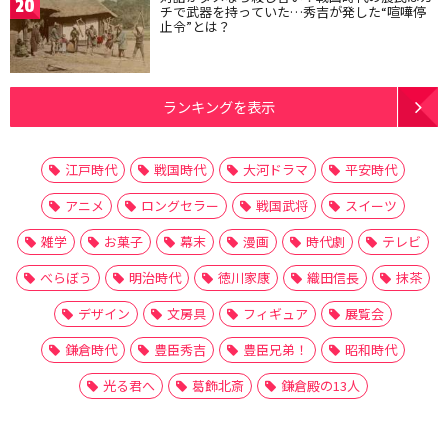
20
チで武器を持っていた…秀吉が発した“喧嘩停
止令”とは？
ランキングを表示
江戸時代
戦国時代
大河ドラマ
平安時代
アニメ
ロングセラー
戦国武将
スイーツ
雑学
お菓子
幕末
漫画
時代劇
テレビ
べらぼう
明治時代
徳川家康
織田信長
抹茶
デザイン
文房具
フィギュア
展覧会
鎌倉時代
豊臣秀吉
豊臣兄弟！
昭和時代
光る君へ
葛飾北斎
鎌倉殿の13人