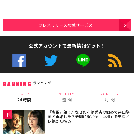
プレスリリース掲載サービス
公式アカウントで最新情報ゲット！
ランキング
RANKING
DAILY
WEEKLY
MONTHLY
24時間
週 間
月 間
『豊臣兄弟！』なぜお市は秀吉の勧めで柴田勝
1
家と再婚した？悲劇に繋がる「真相」を史料と
伏線から探る