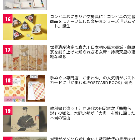
コンビニおにぎりが文房具に！コンビニの定番
16
商品をモチーフにした文房具シリーズ『ジムマ
ート』誕生
世界遺産決定で脚光！日本初の巨大都城・藤原
17
京を創り上げた知られざる女帝・持統天皇の凄
絶な執念
手ぬぐい専門店「かまわぬ」の人気柄がポスト
18
カードに『かまわぬ POSTCARD BOOK』発売
教科書と違う！江戸時代の田沼意次「賄賂伝
19
説」の嘘と、水野忠邦が「大奥」を敵に回した
本当の理由
対話がダメなら殺し合い！戦国時代の農民はガ