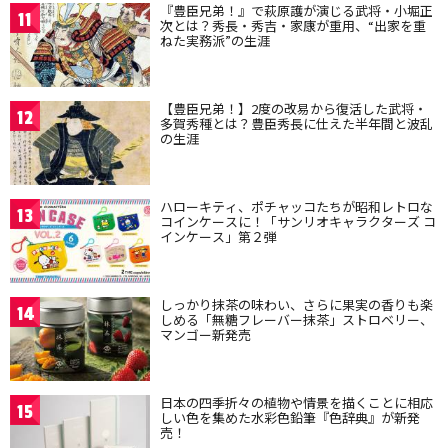
『豊臣兄弟！』で萩原護が演じる武将・小堀正
11
次とは？秀長・秀吉・家康が重用、“出家を重
ねた実務派”の生涯
【豊臣兄弟！】2度の改易から復活した武将・
12
多賀秀種とは？豊臣秀長に仕えた半年間と波乱
の生涯
ハローキティ、ポチャッコたちが昭和レトロな
13
コインケースに！「サンリオキャラクターズ コ
インケース」第２弾
しっかり抹茶の味わい、さらに果実の香りも楽
14
しめる「無糖フレーバー抹茶」ストロベリー、
マンゴー新発売
日本の四季折々の植物や情景を描くことに相応
15
しい色を集めた水彩色鉛筆『色辞典』が新発
売！