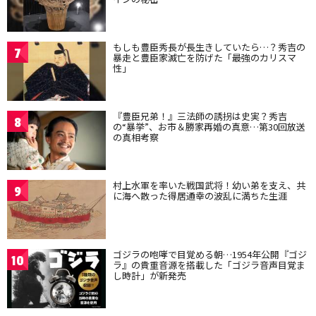
もしも豊臣秀長が長生きしていたら…？秀吉の
7
暴走と豊臣家滅亡を防げた「最強のカリスマ
性」
『豊臣兄弟！』三法師の誘拐は史実？秀吉
8
の“暴挙”、お市＆勝家再婚の真意…第30回放送
の真相考察
村上水軍を率いた戦国武将！幼い弟を支え、共
9
に海へ散った得居通幸の波乱に満ちた生涯
ゴジラの咆哮で目覚める朝…1954年公開『ゴジ
10
ラ』の貴重音源を搭載した「ゴジラ音声目覚ま
し時計」が新発売