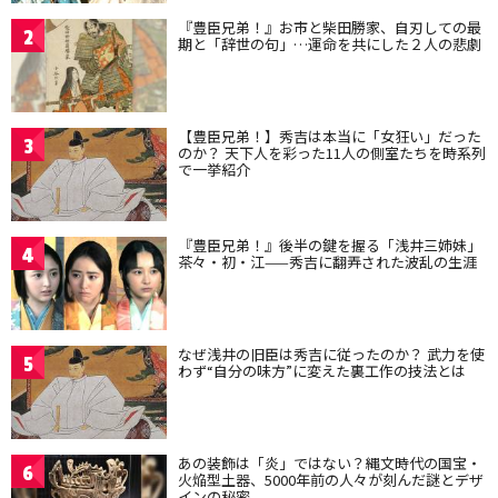
『豊臣兄弟！』お市と柴田勝家、自刃しての最
2
期と「辞世の句」…運命を共にした２人の悲劇
【豊臣兄弟！】秀吉は本当に「女狂い」だった
3
のか？ 天下人を彩った11人の側室たちを時系列
で一挙紹介
『豊臣兄弟！』後半の鍵を握る「浅井三姉妹」
4
茶々・初・江——秀吉に翻弄された波乱の生涯
なぜ浅井の旧臣は秀吉に従ったのか？ 武力を使
5
わず“自分の味方”に変えた裏工作の技法とは
あの装飾は「炎」ではない？縄文時代の国宝・
6
火焔型土器、5000年前の人々が刻んだ謎とデザ
インの秘密