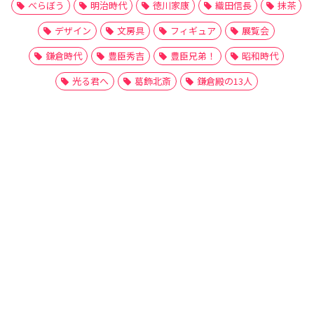
べらぼう
明治時代
徳川家康
織田信長
抹茶
デザイン
文房具
フィギュア
展覧会
鎌倉時代
豊臣秀吉
豊臣兄弟！
昭和時代
光る君へ
葛飾北斎
鎌倉殿の13人