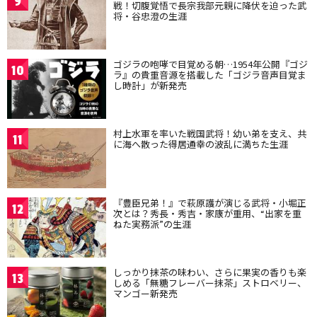
9
戦！切腹覚悟で長宗我部元親に降伏を迫った武
将・谷忠澄の生涯
ゴジラの咆哮で目覚める朝…1954年公開『ゴジ
10
ラ』の貴重音源を搭載した「ゴジラ音声目覚ま
し時計」が新発売
村上水軍を率いた戦国武将！幼い弟を支え、共
11
に海へ散った得居通幸の波乱に満ちた生涯
『豊臣兄弟！』で萩原護が演じる武将・小堀正
12
次とは？秀長・秀吉・家康が重用、“出家を重
ねた実務派”の生涯
しっかり抹茶の味わい、さらに果実の香りも楽
13
しめる「無糖フレーバー抹茶」ストロベリー、
マンゴー新発売