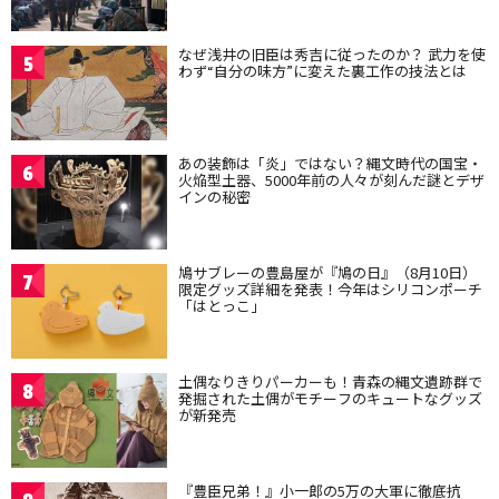
なぜ浅井の旧臣は秀吉に従ったのか？ 武力を使
5
わず“自分の味方”に変えた裏工作の技法とは
あの装飾は「炎」ではない？縄文時代の国宝・
6
火焔型土器、5000年前の人々が刻んだ謎とデザ
インの秘密
鳩サブレーの豊島屋が『鳩の日』（8月10日）
7
限定グッズ詳細を発表！今年はシリコンポーチ
「はとっこ」
土偶なりきりパーカーも！青森の縄文遺跡群で
8
発掘された土偶がモチーフのキュートなグッズ
が新発売
『豊臣兄弟！』小一郎の5万の大軍に徹底抗