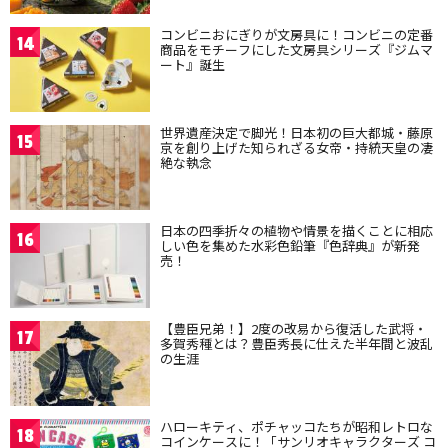
コンビニおにぎりが文房具に！コンビニの定番
14
商品をモチーフにした文房具シリーズ『ジムマ
ート』誕生
世界遺産決定で脚光！日本初の巨大都城・藤原
15
京を創り上げた知られざる女帝・持統天皇の凄
絶な執念
日本の四季折々の植物や情景を描くことに相応
16
しい色を集めた水彩色鉛筆『色辞典』が新発
売！
【豊臣兄弟！】2度の改易から復活した武将・
17
多賀秀種とは？豊臣秀長に仕えた半年間と波乱
の生涯
ハローキティ、ポチャッコたちが昭和レトロな
18
コインケースに！「サンリオキャラクターズ コ