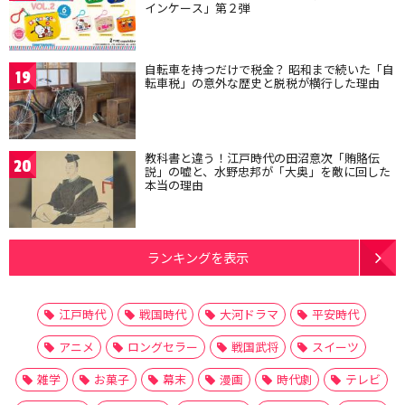
インケース」第２弾
自転車を持つだけで税金？ 昭和まで続いた「自
19
転車税」の意外な歴史と脱税が横行した理由
教科書と違う！江戸時代の田沼意次「賄賂伝
20
説」の嘘と、水野忠邦が「大奥」を敵に回した
本当の理由
ランキングを表示
江戸時代
戦国時代
大河ドラマ
平安時代
アニメ
ロングセラー
戦国武将
スイーツ
雑学
お菓子
幕末
漫画
時代劇
テレビ