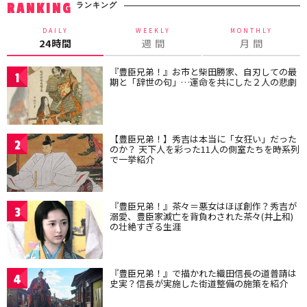
ランキング
RANKING
DAILY
WEEKLY
MONTHLY
24時間
週 間
月 間
『豊臣兄弟！』お市と柴田勝家、自刃しての最
1
期と「辞世の句」…運命を共にした２人の悲劇
【豊臣兄弟！】秀吉は本当に「女狂い」だった
2
のか？ 天下人を彩った11人の側室たちを時系列
で一挙紹介
『豊臣兄弟！』茶々＝悪女はほぼ創作？秀吉が
3
溺愛、豊臣家滅亡を背負わされた茶々(井上和)
の壮絶すぎる生涯
『豊臣兄弟！』で描かれた織田信長の道普請は
4
史実？信長が実施した街道整備の施策を紹介