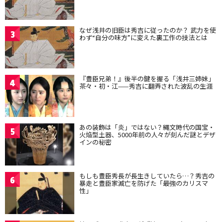
なぜ浅井の旧臣は秀吉に従ったのか？ 武力を使
3
わず“自分の味方”に変えた裏工作の技法とは
『豊臣兄弟！』後半の鍵を握る「浅井三姉妹」
4
茶々・初・江——秀吉に翻弄された波乱の生涯
あの装飾は「炎」ではない？縄文時代の国宝・
5
火焔型土器、5000年前の人々が刻んだ謎とデザ
インの秘密
もしも豊臣秀長が長生きしていたら…？秀吉の
6
暴走と豊臣家滅亡を防げた「最強のカリスマ
性」