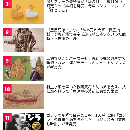
鳩サブレーの豊島屋が『鳩の日』（8月10日）
7
限定グッズ詳細を発表！今年はシリコンポーチ
「はとっこ」
『豊臣兄弟！』小一郎の5万の大軍に徹底抗
8
戦！切腹覚悟で長宗我部元親に降伏を迫った武
将・谷忠澄の生涯
土偶なりきりパーカーも！青森の縄文遺跡群で
9
発掘された土偶がモチーフのキュートなグッズ
が新発売
村上水軍を率いた戦国武将！幼い弟を支え、共
10
に海へ散った得居通幸の波乱に満ちた生涯
ゴジラの咆哮で目覚める朝…1954年公開『ゴジ
11
ラ』の貴重音源を搭載した「ゴジラ音声目覚ま
し時計」が新発売