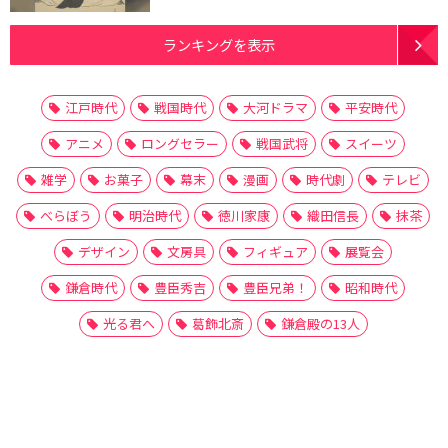
ランキングを表示
江戸時代
戦国時代
大河ドラマ
平安時代
アニメ
ロングセラー
戦国武将
スイーツ
雑学
お菓子
幕末
漫画
時代劇
テレビ
べらぼう
明治時代
徳川家康
織田信長
抹茶
デザイン
文房具
フィギュア
展覧会
鎌倉時代
豊臣秀吉
豊臣兄弟！
昭和時代
光る君へ
葛飾北斎
鎌倉殿の13人