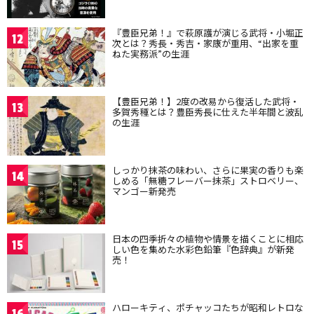
『豊臣兄弟！』で萩原護が演じる武将・小堀正
12
次とは？秀長・秀吉・家康が重用、“出家を重
ねた実務派”の生涯
【豊臣兄弟！】2度の改易から復活した武将・
13
多賀秀種とは？豊臣秀長に仕えた半年間と波乱
の生涯
しっかり抹茶の味わい、さらに果実の香りも楽
14
しめる「無糖フレーバー抹茶」ストロベリー、
マンゴー新発売
日本の四季折々の植物や情景を描くことに相応
15
しい色を集めた水彩色鉛筆『色辞典』が新発
売！
ハローキティ、ポチャッコたちが昭和レトロな