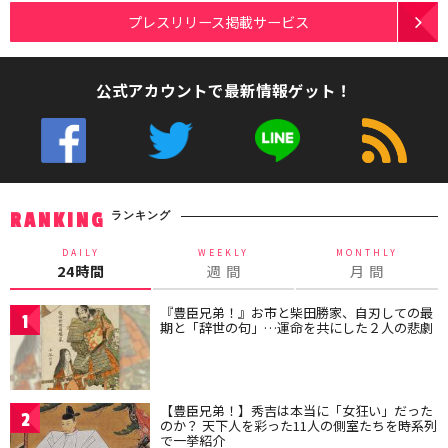
プレスリリース掲載サービス
公式アカウントで最新情報ゲット！
ランキング
RANKING
DAILY
WEEKLY
MONTHLY
24時間
週 間
月 間
『豊臣兄弟！』お市と柴田勝家、自刃しての最
1
期と「辞世の句」…運命を共にした２人の悲劇
【豊臣兄弟！】秀吉は本当に「女狂い」だった
2
のか？ 天下人を彩った11人の側室たちを時系列
で一挙紹介