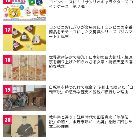
16
コインケースに！「サンリオキャラクターズ コ
インケース」第２弾
コンビニおにぎりが文房具に！コンビニの定番
17
商品をモチーフにした文房具シリーズ『ジムマ
ート』誕生
世界遺産決定で脚光！日本初の巨大都城・藤原
18
京を創り上げた知られざる女帝・持統天皇の凄
絶な執念
自転車を持つだけで税金？ 昭和まで続いた「自
19
転車税」の意外な歴史と脱税が横行した理由
教科書と違う！江戸時代の田沼意次「賄賂伝
20
説」の嘘と、水野忠邦が「大奥」を敵に回した
本当の理由