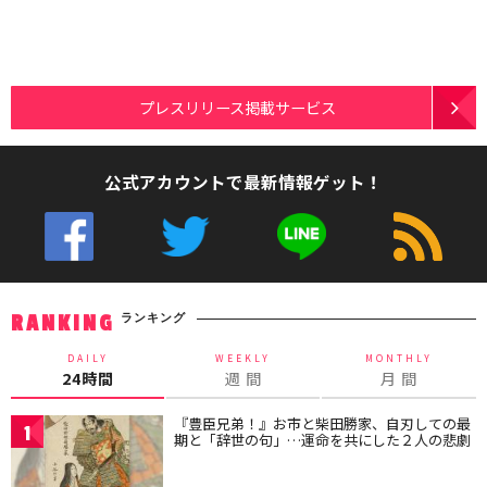
プレスリリース掲載サービス
公式アカウントで最新情報ゲット！
ランキング
RANKING
DAILY
WEEKLY
MONTHLY
24時間
週 間
月 間
『豊臣兄弟！』お市と柴田勝家、自刃しての最
1
期と「辞世の句」…運命を共にした２人の悲劇