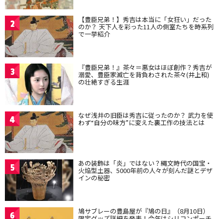
【豊臣兄弟！】秀吉は本当に「女狂い」だった
2
のか？ 天下人を彩った11人の側室たちを時系列
で一挙紹介
『豊臣兄弟！』茶々＝悪女はほぼ創作？秀吉が
3
溺愛、豊臣家滅亡を背負わされた茶々(井上和)
の壮絶すぎる生涯
なぜ浅井の旧臣は秀吉に従ったのか？ 武力を使
4
わず“自分の味方”に変えた裏工作の技法とは
あの装飾は「炎」ではない？縄文時代の国宝・
5
火焔型土器、5000年前の人々が刻んだ謎とデザ
インの秘密
鳩サブレーの豊島屋が『鳩の日』（8月10日）
6
限定グッズ詳細を発表！今年はシリコンポーチ