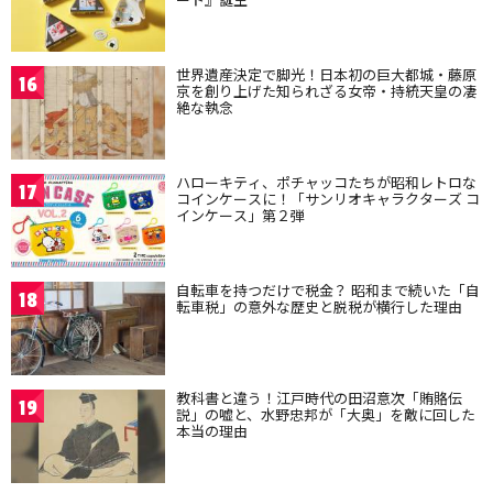
世界遺産決定で脚光！日本初の巨大都城・藤原
16
京を創り上げた知られざる女帝・持統天皇の凄
絶な執念
ハローキティ、ポチャッコたちが昭和レトロな
17
コインケースに！「サンリオキャラクターズ コ
インケース」第２弾
自転車を持つだけで税金？ 昭和まで続いた「自
18
転車税」の意外な歴史と脱税が横行した理由
教科書と違う！江戸時代の田沼意次「賄賂伝
19
説」の嘘と、水野忠邦が「大奥」を敵に回した
本当の理由