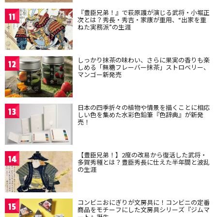
『豊臣兄弟！』で萩原護が演じる武将・小堀正
11
次とは？秀長・秀吉・家康が重用、“出家を重
ねた実務派”の生涯
しっかり抹茶の味わい、さらに果実の香りも楽
12
しめる「無糖フレーバー抹茶」ストロベリー、
マンゴー新発売
日本の四季折々の植物や情景を描くことに相応
13
しい色を集めた水彩色鉛筆『色辞典』が新発
売！
【豊臣兄弟！】2度の改易から復活した武将・
14
多賀秀種とは？豊臣秀長に仕えた半年間と波乱
の生涯
コンビニおにぎりが文房具に！コンビニの定番
15
商品をモチーフにした文房具シリーズ『ジムマ
ート』誕生