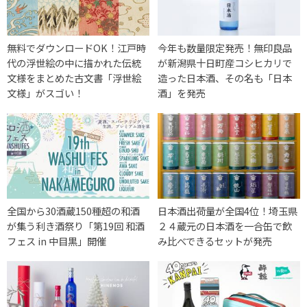
無料でダウンロードOK！江戸時
今年も数量限定発売！無印良品
代の浮世絵の中に描かれた伝統
が新潟県十日町産コシヒカリで
文様をまとめた古文書「浮世絵
造った日本酒、その名も「日本
文様」がスゴい！
酒」を発売
全国から30酒蔵150種超の和酒
日本酒出荷量が全国4位！埼玉県
が集う利き酒祭り「第19回 和酒
２４蔵元の日本酒を一合缶で飲
フェス in 中目黒」開催
み比べできるセットが発売