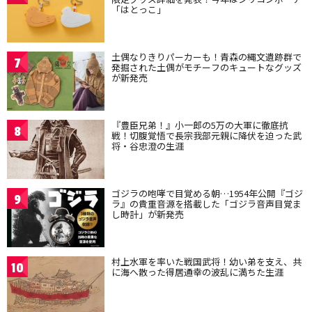
「はとっこ」
土偶なりきりパーカーも！青森の縄文遺跡群で
7
発掘された土偶がモチーフのキュートなグッズ
が新発売
『豊臣兄弟！』小一郎の5万の大軍に徹底抗
8
戦！切腹覚悟で長宗我部元親に降伏を迫った武
将・谷忠澄の生涯
ゴジラの咆哮で目覚める朝…1954年公開『ゴジ
9
ラ』の貴重音源を搭載した「ゴジラ音声目覚ま
し時計」が新発売
村上水軍を率いた戦国武将！幼い弟を支え、共
10
に海へ散った得居通幸の波乱に満ちた生涯