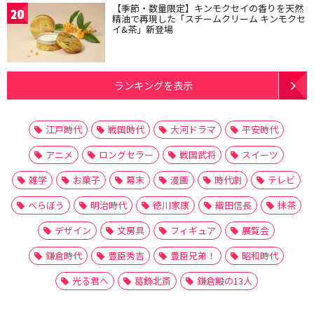
【季節・数量限定】キンモクセイの香りを天然
20
精油で再現した「スチームクリーム キンモクセ
イ&茶」新登場
ランキングを表示
江戸時代
戦国時代
大河ドラマ
平安時代
アニメ
ロングセラー
戦国武将
スイーツ
雑学
お菓子
幕末
漫画
時代劇
テレビ
べらぼう
明治時代
徳川家康
織田信長
抹茶
デザイン
文房具
フィギュア
展覧会
鎌倉時代
豊臣秀吉
豊臣兄弟！
昭和時代
光る君へ
葛飾北斎
鎌倉殿の13人