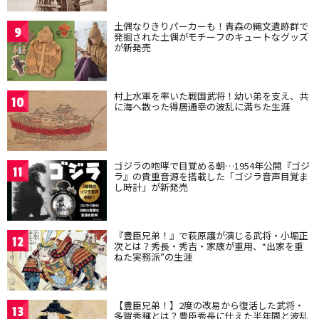
土偶なりきりパーカーも！青森の縄文遺跡群で
9
発掘された土偶がモチーフのキュートなグッズ
が新発売
村上水軍を率いた戦国武将！幼い弟を支え、共
10
に海へ散った得居通幸の波乱に満ちた生涯
ゴジラの咆哮で目覚める朝…1954年公開『ゴジ
11
ラ』の貴重音源を搭載した「ゴジラ音声目覚ま
し時計」が新発売
『豊臣兄弟！』で萩原護が演じる武将・小堀正
12
次とは？秀長・秀吉・家康が重用、“出家を重
ねた実務派”の生涯
【豊臣兄弟！】2度の改易から復活した武将・
13
多賀秀種とは？豊臣秀長に仕えた半年間と波乱