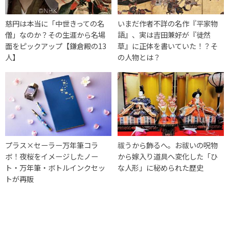
慈円は本当に「中世きっての名
いまだ作者不詳の名作『平家物
僧」なのか？その生涯から名場
語』、実は吉田兼好が『徒然
面をピックアップ【鎌倉殿の13
草』に正体を書いていた！？そ
人】
の人物とは？
プラス×セーラー万年筆コラ
祓うから飾るへ。お祓いの呪物
ボ！夜桜をイメージしたノー
から嫁入り道具へ変化した「ひ
ト・万年筆・ボトルインクセッ
な人形」に秘められた歴史
トが再販