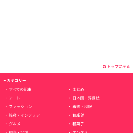
トップに戻る
カテゴリー
すべての記事
まとめ
アート
日本画・浮世絵
ファッション
着物・和服
雑貨・インテリア
和雑貨
グルメ
和菓子
観光・地域
エンタメ