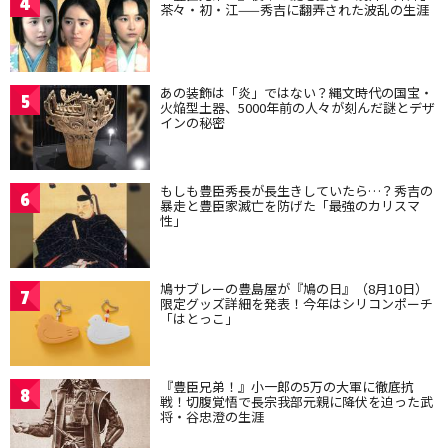
4
茶々・初・江——秀吉に翻弄された波乱の生涯
あの装飾は「炎」ではない？縄文時代の国宝・
5
火焔型土器、5000年前の人々が刻んだ謎とデザ
インの秘密
もしも豊臣秀長が長生きしていたら…？秀吉の
6
暴走と豊臣家滅亡を防げた「最強のカリスマ
性」
鳩サブレーの豊島屋が『鳩の日』（8月10日）
7
限定グッズ詳細を発表！今年はシリコンポーチ
「はとっこ」
『豊臣兄弟！』小一郎の5万の大軍に徹底抗
8
戦！切腹覚悟で長宗我部元親に降伏を迫った武
将・谷忠澄の生涯