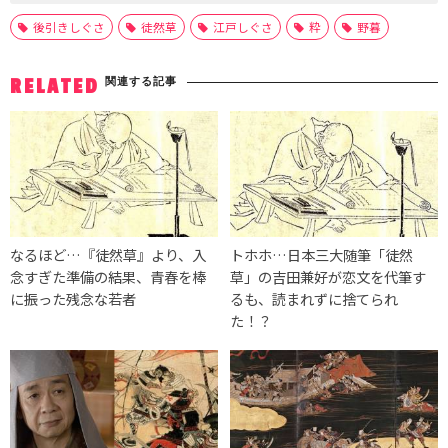
後引きしぐさ
徒然草
江戸しぐさ
粋
野暮
関連する記事
RELATED
なるほど…『徒然草』より、入
トホホ…日本三大随筆「徒然
念すぎた準備の結果、青春を棒
草」の吉田兼好が恋文を代筆す
に振った残念な若者
るも、読まれずに捨てられ
た！？