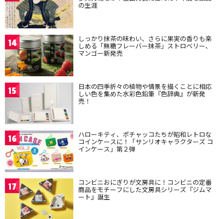
の生涯
しっかり抹茶の味わい、さらに果実の香りも楽
14
しめる「無糖フレーバー抹茶」ストロベリー、
マンゴー新発売
日本の四季折々の植物や情景を描くことに相応
15
しい色を集めた水彩色鉛筆『色辞典』が新発
売！
ハローキティ、ポチャッコたちが昭和レトロな
16
コインケースに！「サンリオキャラクターズ コ
インケース」第２弾
コンビニおにぎりが文房具に！コンビニの定番
17
商品をモチーフにした文房具シリーズ『ジムマ
ート』誕生