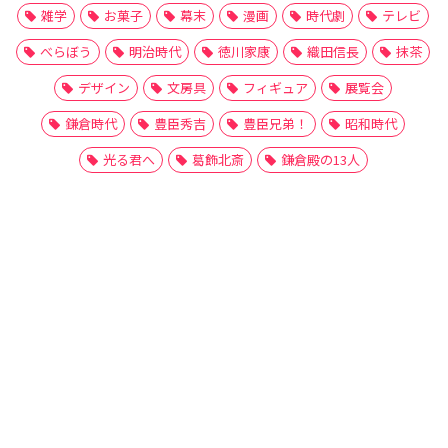
雑学
お菓子
幕末
漫画
時代劇
テレビ
べらぼう
明治時代
徳川家康
織田信長
抹茶
デザイン
文房具
フィギュア
展覧会
鎌倉時代
豊臣秀吉
豊臣兄弟！
昭和時代
光る君へ
葛飾北斎
鎌倉殿の13人