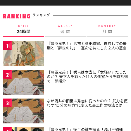
ランキング
RANKING
DAILY
WEEKLY
MONTHLY
24時間
週 間
月 間
『豊臣兄弟！』お市と柴田勝家、自刃しての最
1
期と「辞世の句」…運命を共にした２人の悲劇
【豊臣兄弟！】秀吉は本当に「女狂い」だった
2
のか？ 天下人を彩った11人の側室たちを時系列
で一挙紹介
なぜ浅井の旧臣は秀吉に従ったのか？ 武力を使
3
わず“自分の味方”に変えた裏工作の技法とは
『豊臣兄弟！』後半の鍵を握る「浅井三姉妹」