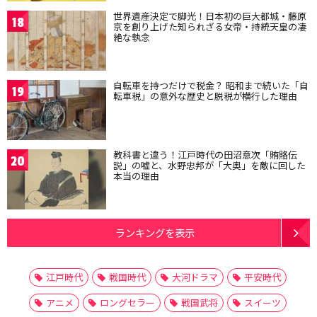
世界遺産決定で脚光！日本初の巨大都城・藤原
18
京を創り上げた知られざる女帝・持統天皇の凄
絶な執念
自転車を持つだけで税金？ 昭和まで続いた「自
19
転車税」の意外な歴史と脱税が横行した理由
教科書と違う！江戸時代の田沼意次「賄賂伝
20
説」の嘘と、水野忠邦が「大奥」を敵に回した
本当の理由
ランキングを表示
江戸時代
戦国時代
大河ドラマ
平安時代
アニメ
ロングセラー
戦国武将
スイーツ