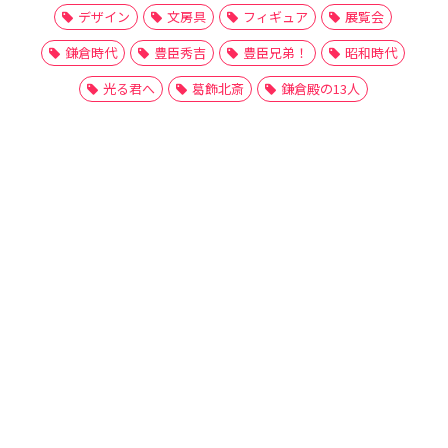
デザイン
文房具
フィギュア
展覧会
鎌倉時代
豊臣秀吉
豊臣兄弟！
昭和時代
光る君へ
葛飾北斎
鎌倉殿の13人