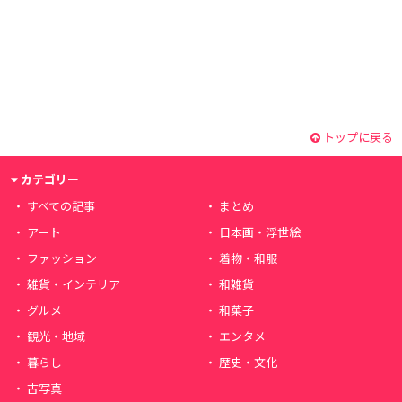
トップに戻る
カテゴリー
すべての記事
まとめ
アート
日本画・浮世絵
ファッション
着物・和服
雑貨・インテリア
和雑貨
グルメ
和菓子
観光・地域
エンタメ
暮らし
歴史・文化
古写真