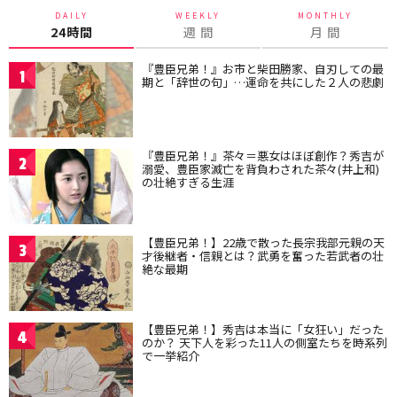
DAILY
WEEKLY
MONTHLY
24時間
週 間
月 間
『豊臣兄弟！』お市と柴田勝家、自刃しての最
1
期と「辞世の句」…運命を共にした２人の悲劇
『豊臣兄弟！』茶々＝悪女はほぼ創作？秀吉が
2
溺愛、豊臣家滅亡を背負わされた茶々(井上和)
の壮絶すぎる生涯
【豊臣兄弟！】22歳で散った長宗我部元親の天
3
才後継者・信親とは？武勇を奮った若武者の壮
絶な最期
【豊臣兄弟！】秀吉は本当に「女狂い」だった
4
のか？ 天下人を彩った11人の側室たちを時系列
で一挙紹介