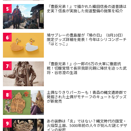
『豊臣兄弟！』で描かれた織田信長の道普請は
5
史実？信長が実施した街道整備の施策を紹介
鳩サブレーの豊島屋が『鳩の日』（8月10日）
6
限定グッズ詳細を発表！今年はシリコンポーチ
「はとっこ」
『豊臣兄弟！』小一郎の5万の大軍に徹底抗
7
戦！切腹覚悟で長宗我部元親に降伏を迫った武
将・谷忠澄の生涯
土偶なりきりパーカーも！青森の縄文遺跡群で
8
発掘された土偶がモチーフのキュートなグッズ
が新発売
あの装飾は「炎」ではない？縄文時代の国宝・
9
火焔型土器、5000年前の人々が刻んだ謎とデザ
インの秘密