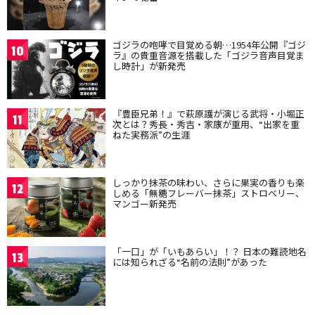
ゴジラの咆哮で目覚める朝…1954年公開『ゴジ
10
ラ』の貴重音源を搭載した「ゴジラ音声目覚ま
し時計」が新発売
『豊臣兄弟！』で萩原護が演じる武将・小堀正
11
次とは？秀長・秀吉・家康が重用、“出家を重
ねた実務派”の生涯
しっかり抹茶の味わい、さらに果実の香りも楽
12
しめる「無糖フレーバー抹茶」ストロベリー、
マンゴー新発売
「一口」が「いもあらい」！？ 日本の難読地名
13
には知られざる“名前の法則”があった