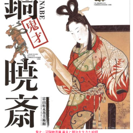
鬼才―河鍋暁斎展 幕末と明治を生きた絵師