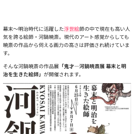
幕末〜明治時代に活躍した
浮世絵
師の中で現在も高い人
気を誇る絵師・河鍋暁斎。現代のアート感覚からしても
暁斎の作品から伺える画力の高さは評価され続けていま
す。
そんな河鍋暁斎の作品展
「鬼才―河鍋暁斎展 幕末と明
治を生きた絵師」
が開催されます。