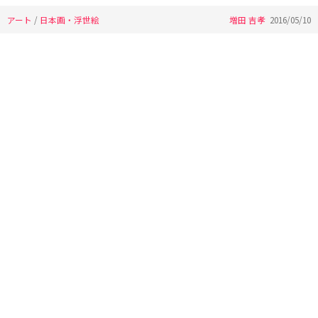
アート
/
日本画・浮世絵
増田 吉孝
2016/05/10