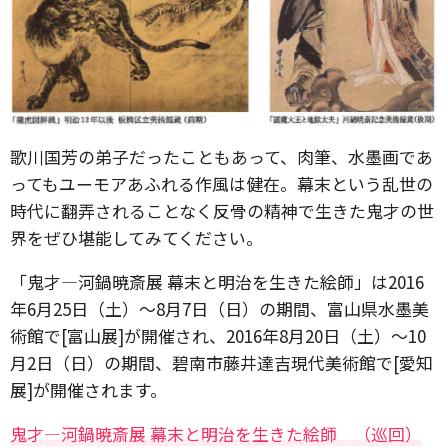
歌川国芳の弟子だったこともあって、肉筆、水墨画であ
ってもユーモアあふれる作風は健在。幕末という乱世の
時代に翻弄されることなく反骨の精神で生きた鬼才の世
界をぜひ堪能してみてください。
「鬼才―河鍋暁斎展 幕末と明治を生きた絵師」は2016
年6月25日（土）～8月7日（日）の期間、富山県水墨美
術館で[富山展]が開催され、2016年8月20日（土）～10
月2日（日）の期間、碧南市藤井達吉現代美術館で[愛知
展]が開催されます。
鬼才―河鍋暁斎展 幕末と明治を生きた絵師 （巡回）