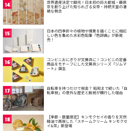
世界遺産決定で脚光！日本初の巨大都城・藤原
14
京を創り上げた知られざる女帝・持統天皇の凄
絶な執念
日本の四季折々の植物や情景を描くことに相応
15
しい色を集めた水彩色鉛筆『色辞典』が新発
売！
コンビニおにぎりが文房具に！コンビニの定番
16
商品をモチーフにした文房具シリーズ『ジムマ
ート』誕生
自転車を持つだけで税金？ 昭和まで続いた「自
17
転車税」の意外な歴史と脱税が横行した理由
【季節・数量限定】キンモクセイの香りを天然
18
精油で再現した「スチームクリーム キンモクセ
イ&茶」新登場