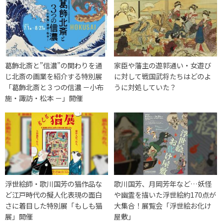
葛飾北斎と”信濃”の関わりを通
家臣や藩主の遊郭通い・女遊び
じ北斎の画業を紹介する特別展
に対して戦国武将たちはどのよ
「葛飾北斎と３つの信濃 －小布
うに対処していた？
施・諏訪・松本 －」開催
浮世絵師・歌川国芳の猫作品な
歌川国芳、月岡芳年など…妖怪
ど江戸時代の擬人化表現の面白
や幽霊を描いた浮世絵約170点が
さに着目した特別展「もしも猫
大集合！展覧会「浮世絵お化け
展」開催
屋敷」