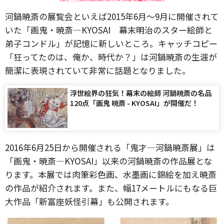
河鍋暁斎の展覧会といえば2015年6月〜9月に開催されて
いた「画鬼・暁斎—KYOSAI 幕末明治のスター絵師と
弟子コンドル」が記憶に新しいところ。キャッチコピー
「狂ってたのは、俺か、時代か？」は河鍋暁斎の生涯が
簡潔に表現されていて非常に話題となりました。
浮世絵界の狂気！幕末の絵師 河鍋暁斎の名品
120点「画鬼 暁斎 - KYOSAI」が開催だ！
2016年6月25日から開催される「鬼才―河鍋暁斎展」は
「画鬼・暁斎—KYOSAI」以来の河鍋暁斎の作品展とな
ります。本展では肉筆彩色画、水墨画に錦絵を加え暁斎
の作品が紹介されます。また、幅17メートルにもなる巨
大作品「新富座妖怪引幕」も公開されます。