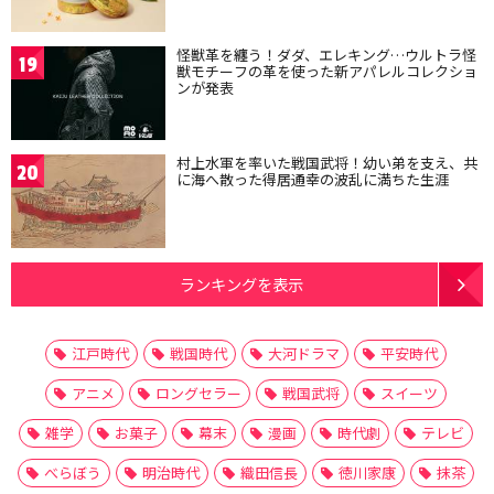
怪獣革を纏う！ダダ、エレキング…ウルトラ怪
19
獣モチーフの革を使った新アパレルコレクショ
ンが発表
村上水軍を率いた戦国武将！幼い弟を支え、共
20
に海へ散った得居通幸の波乱に満ちた生涯
ランキングを表示
江戸時代
戦国時代
大河ドラマ
平安時代
アニメ
ロングセラー
戦国武将
スイーツ
雑学
お菓子
幕末
漫画
時代劇
テレビ
べらぼう
明治時代
織田信長
徳川家康
抹茶