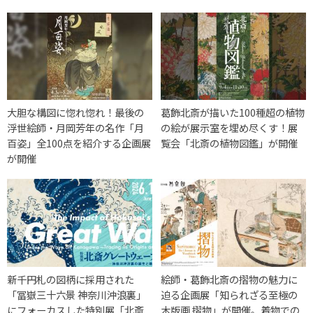
大胆な構図に惚れ惚れ！最後の
葛飾北斎が描いた100種超の植物
浮世絵師・月岡芳年の名作「月
の絵が展示室を埋め尽くす！展
百姿」全100点を紹介する企画展
覧会「北斎の植物図鑑」が開催
が開催
新千円札の図柄に採用された
絵師・葛飾北斎の摺物の魅力に
「冨嶽三十六景 神奈川沖浪裏」
迫る企画展「知られざる至極の
にフォーカスした特別展「北斎
木版画 摺物」が開催。着物での