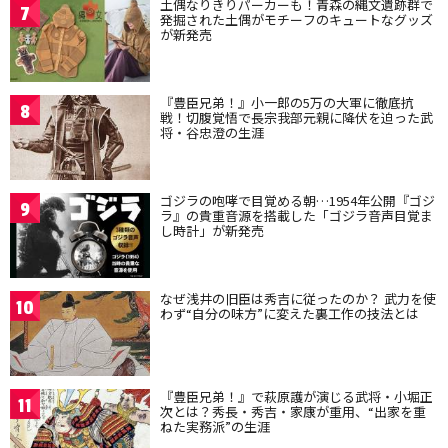
土偶なりきりパーカーも！青森の縄文遺跡群で
7
発掘された土偶がモチーフのキュートなグッズ
が新発売
『豊臣兄弟！』小一郎の5万の大軍に徹底抗
8
戦！切腹覚悟で長宗我部元親に降伏を迫った武
将・谷忠澄の生涯
ゴジラの咆哮で目覚める朝…1954年公開『ゴジ
9
ラ』の貴重音源を搭載した「ゴジラ音声目覚ま
し時計」が新発売
なぜ浅井の旧臣は秀吉に従ったのか？ 武力を使
10
わず“自分の味方”に変えた裏工作の技法とは
『豊臣兄弟！』で萩原護が演じる武将・小堀正
11
次とは？秀長・秀吉・家康が重用、“出家を重
ねた実務派”の生涯