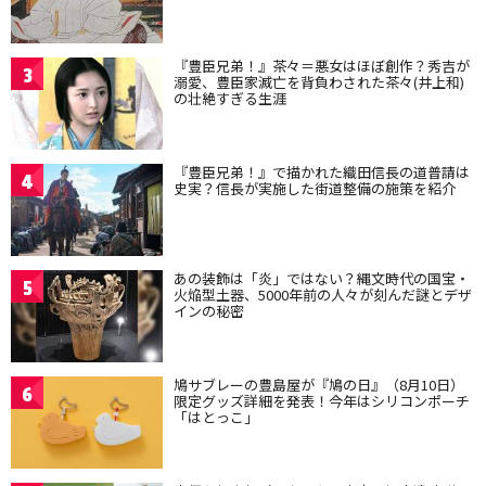
『豊臣兄弟！』茶々＝悪女はほぼ創作？秀吉が
3
溺愛、豊臣家滅亡を背負わされた茶々(井上和)
の壮絶すぎる生涯
『豊臣兄弟！』で描かれた織田信長の道普請は
4
史実？信長が実施した街道整備の施策を紹介
あの装飾は「炎」ではない？縄文時代の国宝・
5
火焔型土器、5000年前の人々が刻んだ謎とデザ
インの秘密
鳩サブレーの豊島屋が『鳩の日』（8月10日）
6
限定グッズ詳細を発表！今年はシリコンポーチ
「はとっこ」