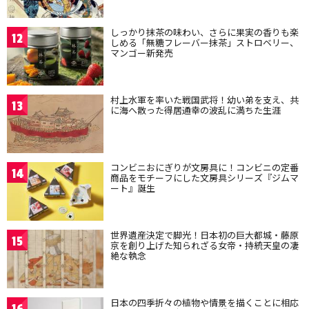
しっかり抹茶の味わい、さらに果実の香りも楽
12
しめる「無糖フレーバー抹茶」ストロベリー、
マンゴー新発売
村上水軍を率いた戦国武将！幼い弟を支え、共
13
に海へ散った得居通幸の波乱に満ちた生涯
コンビニおにぎりが文房具に！コンビニの定番
14
商品をモチーフにした文房具シリーズ『ジムマ
ート』誕生
世界遺産決定で脚光！日本初の巨大都城・藤原
15
京を創り上げた知られざる女帝・持統天皇の凄
絶な執念
日本の四季折々の植物や情景を描くことに相応