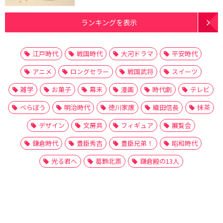
ランキングを表示
江戸時代
戦国時代
大河ドラマ
平安時代
アニメ
ロングセラー
戦国武将
スイーツ
雑学
お菓子
幕末
漫画
時代劇
テレビ
べらぼう
明治時代
徳川家康
織田信長
抹茶
デザイン
文房具
フィギュア
展覧会
鎌倉時代
豊臣秀吉
豊臣兄弟！
昭和時代
光る君へ
葛飾北斎
鎌倉殿の13人