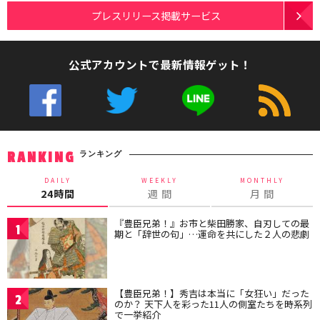
プレスリリース掲載サービス
公式アカウントで最新情報ゲット！
ランキング
RANKING
DAILY
WEEKLY
MONTHLY
24時間
週 間
月 間
『豊臣兄弟！』お市と柴田勝家、自刃しての最
1
期と「辞世の句」…運命を共にした２人の悲劇
【豊臣兄弟！】秀吉は本当に「女狂い」だった
2
のか？ 天下人を彩った11人の側室たちを時系列
で一挙紹介