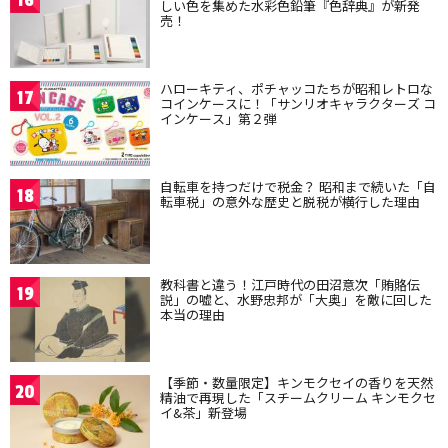
16
しい色を集めた水彩色鉛筆『色辞典』が新発
売！
ハローキティ、ポチャッコたちが昭和レトロな
17
コインケースに！「サンリオキャラクターズ コ
インケース」第２弾
自転車を持つだけで税金？ 昭和まで続いた「自
18
転車税」の意外な歴史と脱税が横行した理由
教科書と違う！江戸時代の田沼意次「賄賂伝
19
説」の嘘と、水野忠邦が「大奥」を敵に回した
本当の理由
【季節・数量限定】キンモクセイの香りを天然
20
精油で再現した「スチームクリーム キンモクセ
イ&茶」新登場