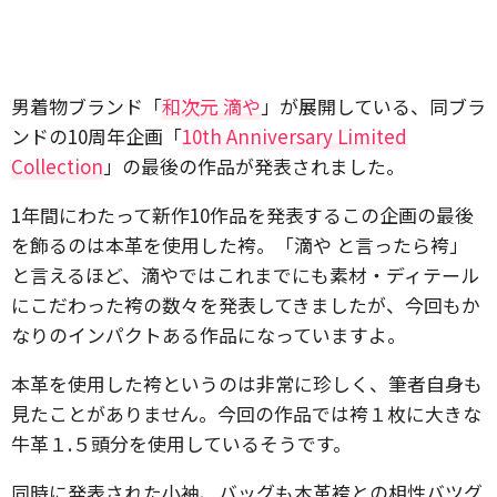
男着物ブランド「
和次元 滴や
」が展開している、同ブラ
ンドの10周年企画「
10th Anniversary Limited
Collection
」の最後の作品が発表されました。
1年間にわたって新作10作品を発表するこの企画の最後
を飾るのは本革を使用した袴。「滴や と言ったら袴」
と言えるほど、滴やではこれまでにも素材・ディテール
にこだわった袴の数々を発表してきましたが、今回もか
なりのインパクトある作品になっていますよ。
本革を使用した袴というのは非常に珍しく、筆者自身も
見たことがありません。今回の作品では袴１枚に大きな
牛革１.５頭分を使用しているそうです。
同時に発表された小袖、バッグも本革袴との相性バツグ