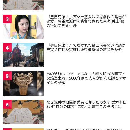
『豊臣兄弟！』茶々＝悪女はほぼ創作？秀吉が
3
溺愛、豊臣家滅亡を背負わされた茶々(井上和)
の壮絶すぎる生涯
『豊臣兄弟！』で描かれた織田信長の道普請は
4
史実？信長が実施した街道整備の施策を紹介
あの装飾は「炎」ではない？縄文時代の国宝・
5
火焔型土器、5000年前の人々が刻んだ謎とデザ
インの秘密
なぜ浅井の旧臣は秀吉に従ったのか？ 武力を使
6
わず“自分の味方”に変えた裏工作の技法とは