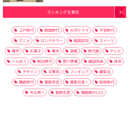
ランキングを表示
江戸時代
戦国時代
大河ドラマ
平安時代
アニメ
ロングセラー
戦国武将
スイーツ
雑学
お菓子
幕末
漫画
時代劇
テレビ
べらぼう
明治時代
徳川家康
織田信長
抹茶
デザイン
文房具
フィギュア
展覧会
鎌倉時代
豊臣秀吉
豊臣兄弟！
昭和時代
光る君へ
葛飾北斎
鎌倉殿の13人