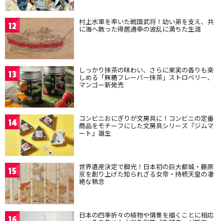
村上水軍を率いた戦国武将！幼い弟を支え、共
12
に海へ散った得居通幸の波乱に満ちた生涯
しっかり抹茶の味わい、さらに果実の香りも楽
13
しめる「無糖フレーバー抹茶」ストロベリー、
マンゴー新発売
コンビニおにぎりが文房具に！コンビニの定番
14
商品をモチーフにした文房具シリーズ『ジムマ
ート』誕生
世界遺産決定で脚光！日本初の巨大都城・藤原
15
京を創り上げた知られざる女帝・持統天皇の凄
絶な執念
日本の四季折々の植物や情景を描くことに相応
16