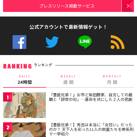
プレスリリース掲載サービス
公式アカウントで最新情報ゲット！
ランキング
RANKING
DAILY
WEEKLY
MONTHLY
24時間
週 間
月 間
『豊臣兄弟！』お市と柴田勝家、自刃しての最
1
期と「辞世の句」…運命を共にした２人の悲劇
【豊臣兄弟！】秀吉は本当に「女狂い」だった
2
のか？ 天下人を彩った11人の側室たちを時系列
で一挙紹介