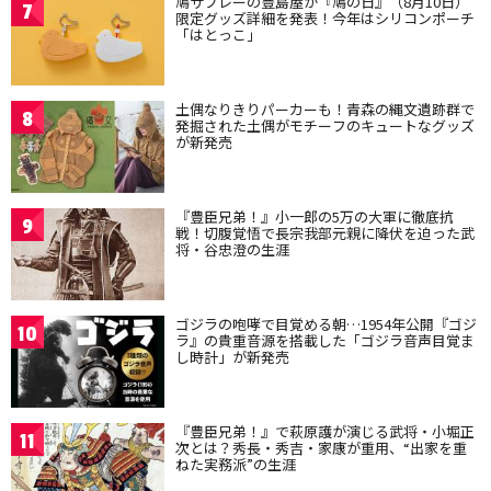
鳩サブレーの豊島屋が『鳩の日』（8月10日）
7
限定グッズ詳細を発表！今年はシリコンポーチ
「はとっこ」
土偶なりきりパーカーも！青森の縄文遺跡群で
8
発掘された土偶がモチーフのキュートなグッズ
が新発売
『豊臣兄弟！』小一郎の5万の大軍に徹底抗
9
戦！切腹覚悟で長宗我部元親に降伏を迫った武
将・谷忠澄の生涯
ゴジラの咆哮で目覚める朝…1954年公開『ゴジ
10
ラ』の貴重音源を搭載した「ゴジラ音声目覚ま
し時計」が新発売
『豊臣兄弟！』で萩原護が演じる武将・小堀正
11
次とは？秀長・秀吉・家康が重用、“出家を重
ねた実務派”の生涯