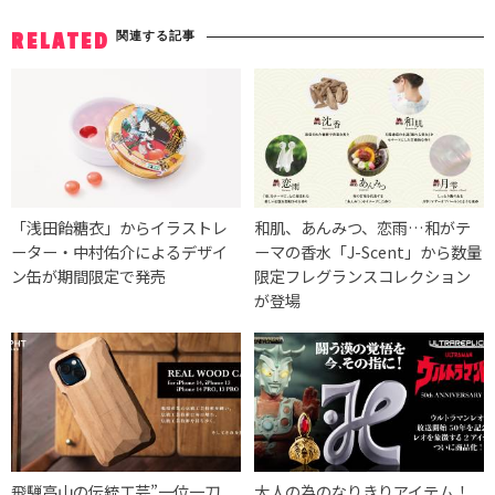
関連する記事
RELATED
「浅田飴糖衣」からイラストレ
和肌、あんみつ、恋雨…和がテ
ーター・中村佑介によるデザイ
ーマの香水「J-Scent」から数量
ン缶が期間限定で発売
限定フレグランスコレクション
が登場
飛騨高山の伝統工芸”一位一刀
大人の為のなりきりアイテム！