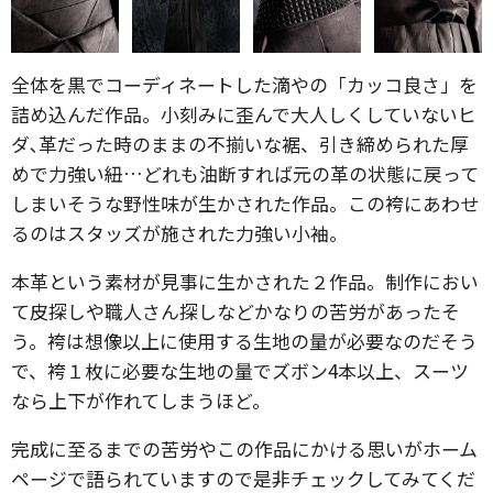
全体を黒でコーディネートした滴やの「カッコ良さ」を
詰め込んだ作品。小刻みに歪んで大人しくしていないヒ
ダ､革だった時のままの不揃いな裾、引き締められた厚
めで力強い紐…どれも油断すれば元の革の状態に戻って
しまいそうな野性味が生かされた作品。この袴にあわせ
るのはスタッズが施された力強い小袖。
本革という素材が見事に生かされた２作品。制作におい
て皮探しや職人さん探しなどかなりの苦労があったそ
う。袴は想像以上に使用する生地の量が必要なのだそう
で、袴１枚に必要な生地の量でズボン4本以上、スーツ
なら上下が作れてしまうほど。
完成に至るまでの苦労やこの作品にかける思いがホーム
ページで語られていますので是非チェックしてみてくだ