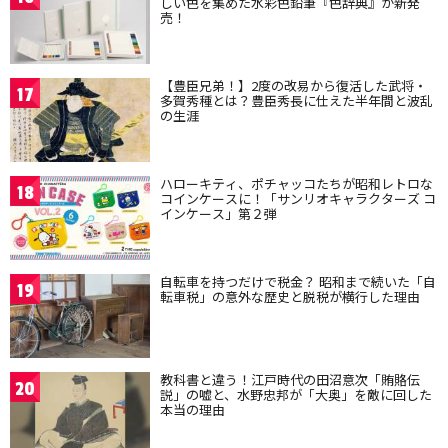
しい色を集めた水彩色鉛筆『色辞典』が新発
売！
【豊臣兄弟！】2度の改易から復活した武将・
17
多賀秀種とは？豊臣秀長に仕えた半年間と波乱
の生涯
ハローキティ、ポチャッコたちが昭和レトロな
18
コインケースに！「サンリオキャラクターズ コ
インケース」第２弾
自転車を持つだけで税金？ 昭和まで続いた「自
19
転車税」の意外な歴史と脱税が横行した理由
教科書と違う！江戸時代の田沼意次「賄賂伝
20
説」の嘘と、水野忠邦が「大奥」を敵に回した
本当の理由