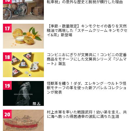
16
転車税」の意外な歴史と脱税が横行した理由
【季節・数量限定】キンモクセイの香りを天然
17
精油で再現した「スチームクリーム キンモクセ
イ&茶」新登場
コンビニおにぎりが文房具に！コンビニの定番
18
商品をモチーフにした文房具シリーズ『ジムマ
ート』誕生
怪獣革を纏う！ダダ、エレキング…ウルトラ怪
19
獣モチーフの革を使った新アパレルコレクショ
ンが発表
村上水軍を率いた戦国武将！幼い弟を支え、共
20
に海へ散った得居通幸の波乱に満ちた生涯