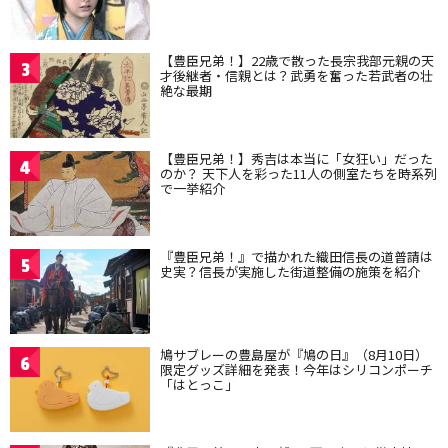
【豊臣兄弟！】22歳で散った長宗我部元親の天
3
才後継者・信親とは？武勇を奮った若武者の壮
絶な最期
【豊臣兄弟！】秀吉は本当に「女狂い」だった
4
のか？ 天下人を彩った11人の側室たちを時系列
で一挙紹介
『豊臣兄弟！』で描かれた織田信長の道普請は
5
史実？信長が実施した街道整備の施策を紹介
鳩サブレーの豊島屋が『鳩の日』（8月10日）
6
限定グッズ詳細を発表！今年はシリコンポーチ
「はとっこ」