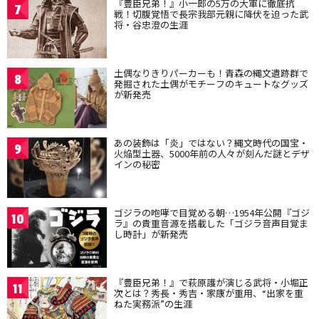
『豊臣兄弟！』小一郎の5万の大軍に徹底抗
7
戦！切腹覚悟で長宗我部元親に降伏を迫った武
将・谷忠澄の生涯
土偶なりきりパーカーも！青森の縄文遺跡群で
8
発掘された土偶がモチーフのキュートなグッズ
が新発売
あの装飾は「炎」ではない？縄文時代の国宝・
9
火焔型土器、5000年前の人々が刻んだ謎とデザ
インの秘密
ゴジラの咆哮で目覚める朝…1954年公開『ゴジ
10
ラ』の貴重音源を搭載した「ゴジラ音声目覚ま
し時計」が新発売
『豊臣兄弟！』で萩原護が演じる武将・小堀正
11
次とは？秀長・秀吉・家康が重用、“出家を重
ねた実務派”の生涯