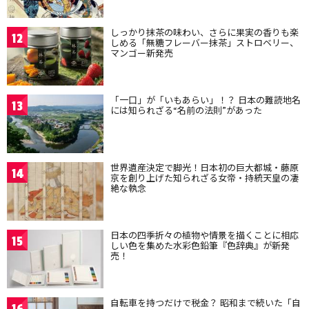
しっかり抹茶の味わい、さらに果実の香りも楽
12
しめる「無糖フレーバー抹茶」ストロベリー、
マンゴー新発売
「一口」が「いもあらい」！？ 日本の難読地名
13
には知られざる“名前の法則”があった
世界遺産決定で脚光！日本初の巨大都城・藤原
14
京を創り上げた知られざる女帝・持統天皇の凄
絶な執念
日本の四季折々の植物や情景を描くことに相応
15
しい色を集めた水彩色鉛筆『色辞典』が新発
売！
自転車を持つだけで税金？ 昭和まで続いた「自