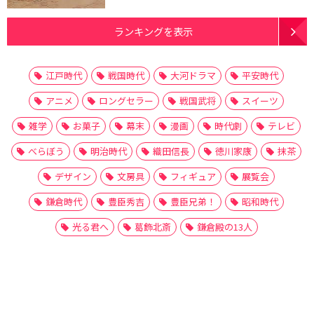
ランキングを表示
江戸時代
戦国時代
大河ドラマ
平安時代
アニメ
ロングセラー
戦国武将
スイーツ
雑学
お菓子
幕末
漫画
時代劇
テレビ
べらぼう
明治時代
織田信長
徳川家康
抹茶
デザイン
文房具
フィギュア
展覧会
鎌倉時代
豊臣秀吉
豊臣兄弟！
昭和時代
光る君へ
葛飾北斎
鎌倉殿の13人