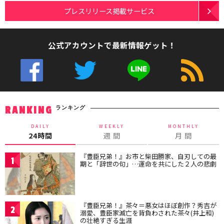
プレスリリース掲載サービス
公式アカウントで最新情報ゲット！
ランキング
RANKING
DAILY
WEEKLY
MONTHLY
24時間
週 間
月 間
『豊臣兄弟！』お市と柴田勝家、自刃しての最
1
期と「辞世の句」…運命を共にした２人の悲劇
『豊臣兄弟！』茶々＝悪女はほぼ創作？秀吉が
2
溺愛、豊臣家滅亡を背負わされた茶々(井上和)
の壮絶すぎる生涯