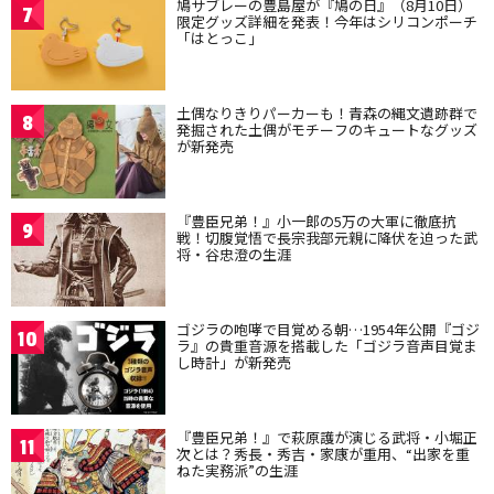
鳩サブレーの豊島屋が『鳩の日』（8月10日）
7
限定グッズ詳細を発表！今年はシリコンポーチ
「はとっこ」
土偶なりきりパーカーも！青森の縄文遺跡群で
8
発掘された土偶がモチーフのキュートなグッズ
が新発売
『豊臣兄弟！』小一郎の5万の大軍に徹底抗
9
戦！切腹覚悟で長宗我部元親に降伏を迫った武
将・谷忠澄の生涯
ゴジラの咆哮で目覚める朝…1954年公開『ゴジ
10
ラ』の貴重音源を搭載した「ゴジラ音声目覚ま
し時計」が新発売
『豊臣兄弟！』で萩原護が演じる武将・小堀正
11
次とは？秀長・秀吉・家康が重用、“出家を重
ねた実務派”の生涯