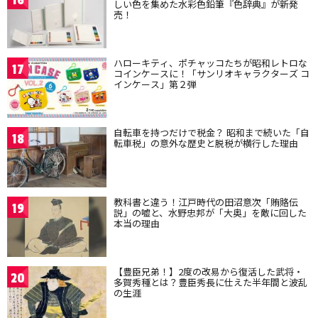
16
しい色を集めた水彩色鉛筆『色辞典』が新発
売！
ハローキティ、ポチャッコたちが昭和レトロな
17
コインケースに！「サンリオキャラクターズ コ
インケース」第２弾
自転車を持つだけで税金？ 昭和まで続いた「自
18
転車税」の意外な歴史と脱税が横行した理由
教科書と違う！江戸時代の田沼意次「賄賂伝
19
説」の嘘と、水野忠邦が「大奥」を敵に回した
本当の理由
【豊臣兄弟！】2度の改易から復活した武将・
20
多賀秀種とは？豊臣秀長に仕えた半年間と波乱
の生涯