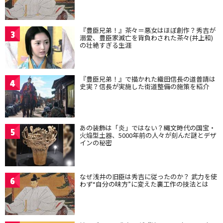
『豊臣兄弟！』茶々＝悪女はほぼ創作？秀吉が
3
溺愛、豊臣家滅亡を背負わされた茶々(井上和)
の壮絶すぎる生涯
『豊臣兄弟！』で描かれた織田信長の道普請は
4
史実？信長が実施した街道整備の施策を紹介
あの装飾は「炎」ではない？縄文時代の国宝・
5
火焔型土器、5000年前の人々が刻んだ謎とデザ
インの秘密
なぜ浅井の旧臣は秀吉に従ったのか？ 武力を使
6
わず“自分の味方”に変えた裏工作の技法とは