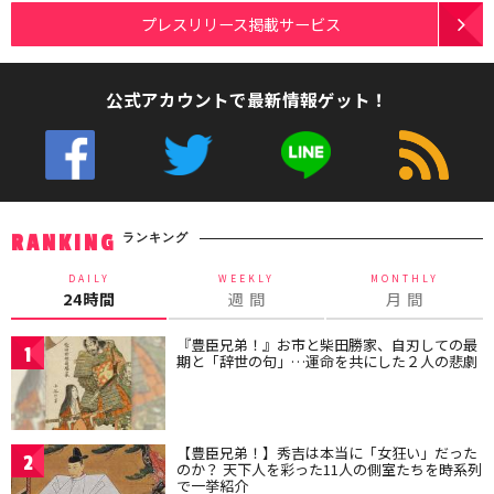
プレスリリース掲載サービス
公式アカウントで最新情報ゲット！
ランキング
RANKING
DAILY
WEEKLY
MONTHLY
24時間
週 間
月 間
『豊臣兄弟！』お市と柴田勝家、自刃しての最
1
期と「辞世の句」…運命を共にした２人の悲劇
【豊臣兄弟！】秀吉は本当に「女狂い」だった
2
のか？ 天下人を彩った11人の側室たちを時系列
で一挙紹介