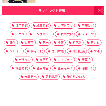
ランキングを表示
江戸時代
戦国時代
大河ドラマ
平安時代
アニメ
ロングセラー
戦国武将
スイーツ
雑学
お菓子
幕末
漫画
時代劇
テレビ
べらぼう
明治時代
徳川家康
織田信長
抹茶
デザイン
文房具
フィギュア
展覧会
鎌倉時代
豊臣秀吉
豊臣兄弟！
昭和時代
光る君へ
葛飾北斎
鎌倉殿の13人