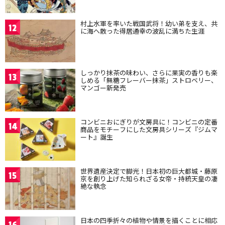
村上水軍を率いた戦国武将！幼い弟を支え、共
12
に海へ散った得居通幸の波乱に満ちた生涯
しっかり抹茶の味わい、さらに果実の香りも楽
13
しめる「無糖フレーバー抹茶」ストロベリー、
マンゴー新発売
コンビニおにぎりが文房具に！コンビニの定番
14
商品をモチーフにした文房具シリーズ『ジムマ
ート』誕生
世界遺産決定で脚光！日本初の巨大都城・藤原
15
京を創り上げた知られざる女帝・持統天皇の凄
絶な執念
日本の四季折々の植物や情景を描くことに相応