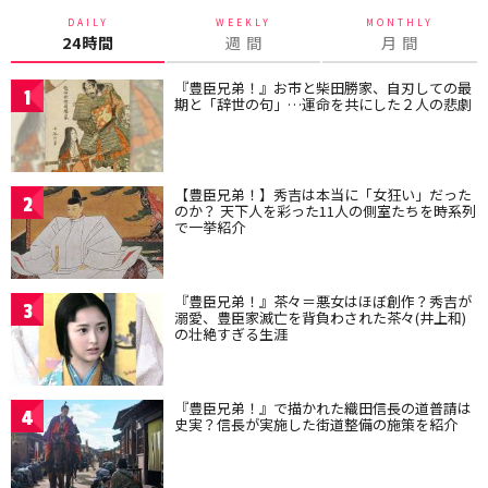
DAILY
WEEKLY
MONTHLY
24時間
週 間
月 間
『豊臣兄弟！』お市と柴田勝家、自刃しての最
1
期と「辞世の句」…運命を共にした２人の悲劇
【豊臣兄弟！】秀吉は本当に「女狂い」だった
2
のか？ 天下人を彩った11人の側室たちを時系列
で一挙紹介
『豊臣兄弟！』茶々＝悪女はほぼ創作？秀吉が
3
溺愛、豊臣家滅亡を背負わされた茶々(井上和)
の壮絶すぎる生涯
『豊臣兄弟！』で描かれた織田信長の道普請は
4
史実？信長が実施した街道整備の施策を紹介