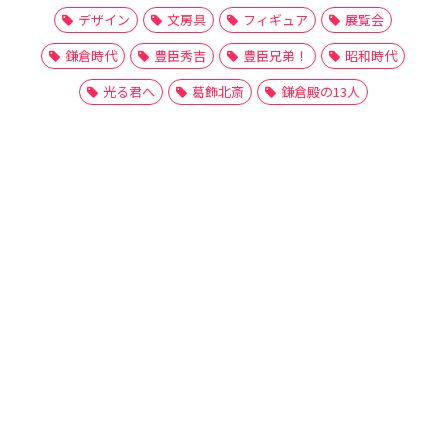
デザイン
文房具
フィギュア
展覧会
鎌倉時代
豊臣秀吉
豊臣兄弟！
昭和時代
光る君へ
葛飾北斎
鎌倉殿の13人