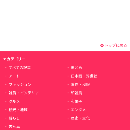
トップに戻る
カテゴリー
すべての記事
まとめ
アート
日本画・浮世絵
ファッション
着物・和服
雑貨・インテリア
和雑貨
グルメ
和菓子
観光・地域
エンタメ
暮らし
歴史・文化
古写真