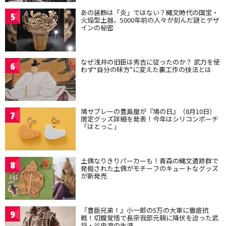
あの装飾は「炎」ではない？縄文時代の国宝・
5
火焔型土器、5000年前の人々が刻んだ謎とデザ
インの秘密
なぜ浅井の旧臣は秀吉に従ったのか？ 武力を使
6
わず“自分の味方”に変えた裏工作の技法とは
鳩サブレーの豊島屋が『鳩の日』（8月10日）
7
限定グッズ詳細を発表！今年はシリコンポーチ
「はとっこ」
土偶なりきりパーカーも！青森の縄文遺跡群で
8
発掘された土偶がモチーフのキュートなグッズ
が新発売
『豊臣兄弟！』小一郎の5万の大軍に徹底抗
9
戦！切腹覚悟で長宗我部元親に降伏を迫った武
将・谷忠澄の生涯