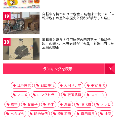
自転車を持つだけで税金？ 昭和まで続いた「自
19
転車税」の意外な歴史と脱税が横行した理由
教科書と違う！江戸時代の田沼意次「賄賂伝
20
説」の嘘と、水野忠邦が「大奥」を敵に回した
本当の理由
ランキングを表示
江戸時代
戦国時代
大河ドラマ
平安時代
アニメ
ロングセラー
戦国武将
スイーツ
雑学
お菓子
幕末
漫画
時代劇
テレビ
べらぼう
明治時代
徳川家康
織田信長
抹茶