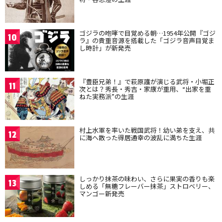
ゴジラの咆哮で目覚める朝…1954年公開『ゴジ
10
ラ』の貴重音源を搭載した「ゴジラ音声目覚ま
し時計」が新発売
『豊臣兄弟！』で萩原護が演じる武将・小堀正
11
次とは？秀長・秀吉・家康が重用、“出家を重
ねた実務派”の生涯
村上水軍を率いた戦国武将！幼い弟を支え、共
12
に海へ散った得居通幸の波乱に満ちた生涯
しっかり抹茶の味わい、さらに果実の香りも楽
13
しめる「無糖フレーバー抹茶」ストロベリー、
マンゴー新発売