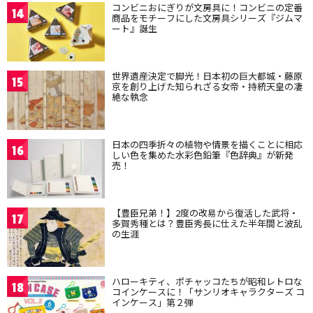
コンビニおにぎりが文房具に！コンビニの定番
14
商品をモチーフにした文房具シリーズ『ジムマ
ート』誕生
世界遺産決定で脚光！日本初の巨大都城・藤原
15
京を創り上げた知られざる女帝・持統天皇の凄
絶な執念
日本の四季折々の植物や情景を描くことに相応
16
しい色を集めた水彩色鉛筆『色辞典』が新発
売！
【豊臣兄弟！】2度の改易から復活した武将・
17
多賀秀種とは？豊臣秀長に仕えた半年間と波乱
の生涯
ハローキティ、ポチャッコたちが昭和レトロな
18
コインケースに！「サンリオキャラクターズ コ
インケース」第２弾