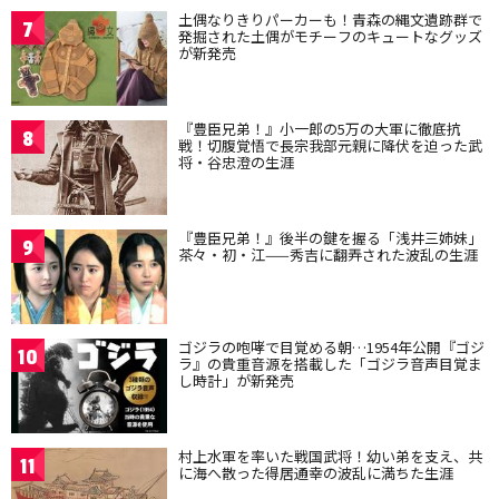
土偶なりきりパーカーも！青森の縄文遺跡群で
7
発掘された土偶がモチーフのキュートなグッズ
が新発売
『豊臣兄弟！』小一郎の5万の大軍に徹底抗
8
戦！切腹覚悟で長宗我部元親に降伏を迫った武
将・谷忠澄の生涯
『豊臣兄弟！』後半の鍵を握る「浅井三姉妹」
9
茶々・初・江——秀吉に翻弄された波乱の生涯
ゴジラの咆哮で目覚める朝…1954年公開『ゴジ
10
ラ』の貴重音源を搭載した「ゴジラ音声目覚ま
し時計」が新発売
村上水軍を率いた戦国武将！幼い弟を支え、共
11
に海へ散った得居通幸の波乱に満ちた生涯