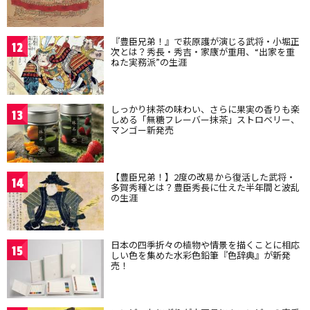
『豊臣兄弟！』で萩原護が演じる武将・小堀正
12
次とは？秀長・秀吉・家康が重用、“出家を重
ねた実務派”の生涯
しっかり抹茶の味わい、さらに果実の香りも楽
13
しめる「無糖フレーバー抹茶」ストロベリー、
マンゴー新発売
【豊臣兄弟！】2度の改易から復活した武将・
14
多賀秀種とは？豊臣秀長に仕えた半年間と波乱
の生涯
日本の四季折々の植物や情景を描くことに相応
15
しい色を集めた水彩色鉛筆『色辞典』が新発
売！