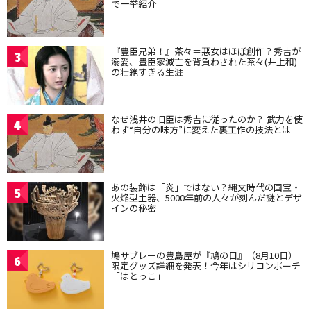
で一挙紹介
『豊臣兄弟！』茶々＝悪女はほぼ創作？秀吉が
3
溺愛、豊臣家滅亡を背負わされた茶々(井上和)
の壮絶すぎる生涯
なぜ浅井の旧臣は秀吉に従ったのか？ 武力を使
4
わず“自分の味方”に変えた裏工作の技法とは
あの装飾は「炎」ではない？縄文時代の国宝・
5
火焔型土器、5000年前の人々が刻んだ謎とデザ
インの秘密
鳩サブレーの豊島屋が『鳩の日』（8月10日）
6
限定グッズ詳細を発表！今年はシリコンポーチ
「はとっこ」