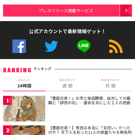
プレスリリース掲載サービス
公式アカウントで最新情報ゲット！
ランキング
RANKING
DAILY
WEEKLY
MONTHLY
24時間
週 間
月 間
『豊臣兄弟！』お市と柴田勝家、自刃しての最
1
期と「辞世の句」…運命を共にした２人の悲劇
【豊臣兄弟！】秀吉は本当に「女狂い」だった
2
のか？ 天下人を彩った11人の側室たちを時系列