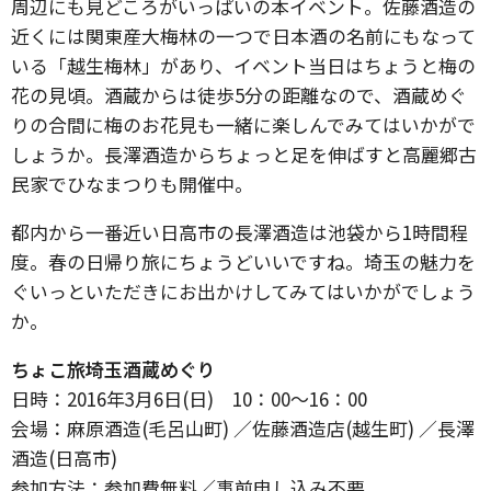
周辺にも見どころがいっぱいの本イベント。佐藤酒造の
近くには関東産大梅林の一つで日本酒の名前にもなって
いる「越生梅林」があり、イベント当日はちょうと梅の
花の見頃。酒蔵からは徒歩5分の距離なので、酒蔵めぐ
りの合間に梅のお花見も一緒に楽しんでみてはいかがで
しょうか。長澤酒造からちょっと足を伸ばすと高麗郷古
民家でひなまつりも開催中。
都内から一番近い日高市の長澤酒造は池袋から1時間程
度。春の日帰り旅にちょうどいいですね。埼玉の魅力を
ぐいっといただきにお出かけしてみてはいかがでしょう
か。
ちょこ旅埼玉酒蔵めぐり
日時：2016年3月6日(日) 10：00〜16：00
会場：麻原酒造(毛呂山町) ／佐藤酒造店(越生町) ／長澤
酒造(日高市)
参加方法：参加費無料／事前申し込み不要