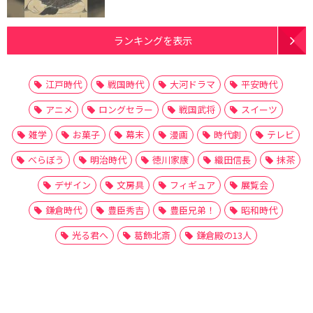
ランキングを表示
江戸時代
戦国時代
大河ドラマ
平安時代
アニメ
ロングセラー
戦国武将
スイーツ
雑学
お菓子
幕末
漫画
時代劇
テレビ
べらぼう
明治時代
徳川家康
織田信長
抹茶
デザイン
文房具
フィギュア
展覧会
鎌倉時代
豊臣秀吉
豊臣兄弟！
昭和時代
光る君へ
葛飾北斎
鎌倉殿の13人