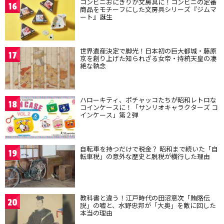
コンビニおにぎりが文房具に！コンビニの定番
16
商品をモチーフにした文房具シリーズ『ジムマ
ート』誕生
世界遺産決定で脚光！日本初の巨大都城・藤原
17
京を創り上げた知られざる女帝・持統天皇の凄
絶な執念
ハローキティ、ポチャッコたちが昭和レトロな
18
コインケースに！「サンリオキャラクターズ コ
インケース」第２弾
自転車を持つだけで税金？ 昭和まで続いた「自
19
転車税」の意外な歴史と脱税が横行した理由
教科書と違う！江戸時代の田沼意次「賄賂伝
20
説」の嘘と、水野忠邦が「大奥」を敵に回した
本当の理由