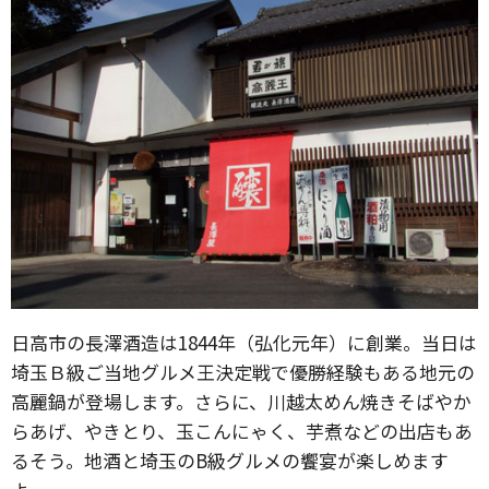
日高市の長澤酒造は1844年（弘化元年）に創業。当日は
埼玉Ｂ級ご当地グルメ王決定戦で優勝経験もある地元の
高麗鍋が登場します。さらに、川越太めん焼きそばやか
らあげ、やきとり、玉こんにゃく、芋煮などの出店もあ
るそう。地酒と埼玉のB級グルメの饗宴が楽しめます