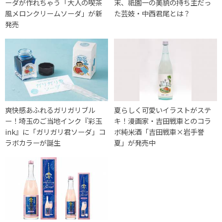
ーダが作れちゃう「大人の喫茶
末、祇園一の美貌の持ち主だっ
風メロンクリームソーダ」が新
た芸妓・中西君尾とは？
発売
爽快感あふれるガリガリブル
夏らしく可愛いイラストがステ
ー！埼玉のご当地インク『彩玉
キ！漫画家・吉田戦車とのコラ
ink』に「ガリガリ君ソーダ」コ
ボ純米酒「吉田戦車×岩手誉
ラボカラーが誕生
夏」が発売中