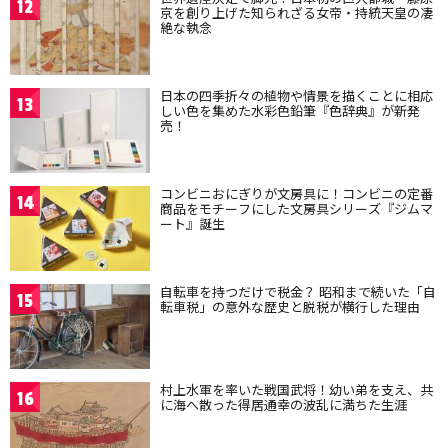
12
京を創り上げた知られざる女帝・持統天皇の凄
絶な執念
日本の四季折々の植物や情景を描くことに相応
13
しい色を集めた水彩色鉛筆『色辞典』が新発
売！
コンビニおにぎりが文房具に！コンビニの定番
14
商品をモチーフにした文房具シリーズ『ジムマ
ート』誕生
自転車を持つだけで税金？ 昭和まで続いた「自
15
転車税」の意外な歴史と脱税が横行した理由
村上水軍を率いた戦国武将！幼い弟を支え、共
16
に海へ散った得居通幸の波乱に満ちた生涯