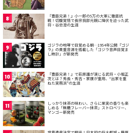
『豊臣兄弟！』小一郎の5万の大軍に徹底抗
8
戦！切腹覚悟で長宗我部元親に降伏を迫った武
将・谷忠澄の生涯
ゴジラの咆哮で目覚める朝…1954年公開『ゴジ
9
ラ』の貴重音源を搭載した「ゴジラ音声目覚ま
し時計」が新発売
『豊臣兄弟！』で萩原護が演じる武将・小堀正
10
次とは？秀長・秀吉・家康が重用、“出家を重
ねた実務派”の生涯
しっかり抹茶の味わい、さらに果実の香りも楽
11
しめる「無糖フレーバー抹茶」ストロベリー、
マンゴー新発売
世界遺産決定で脚光！日本初の巨大都城・藤原