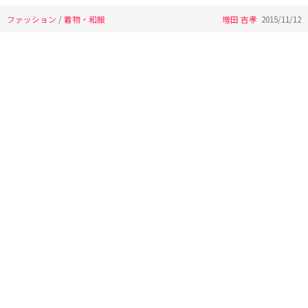
ファッション
/
着物・和服
増田 吉孝
2015/11/12