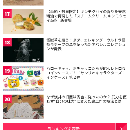
【季節・数量限定】キンモクセイの香りを天然
17
精油で再現した「スチームクリーム キンモクセ
イ&茶」新登場
怪獣革を纏う！ダダ、エレキング…ウルトラ怪
18
獣モチーフの革を使った新アパレルコレクショ
ンが発表
ハローキティ、ポチャッコたちが昭和レトロな
19
コインケースに！「サンリオキャラクターズ コ
インケース」第２弾
なぜ浅井の旧臣は秀吉に従ったのか？ 武力を使
20
わず“自分の味方”に変えた裏工作の技法とは
ランキングを表示