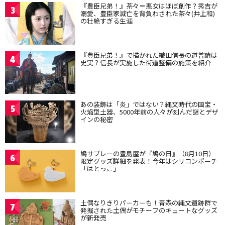
『豊臣兄弟！』茶々＝悪女はほぼ創作？秀吉が
3
溺愛、豊臣家滅亡を背負わされた茶々(井上和)
の壮絶すぎる生涯
『豊臣兄弟！』で描かれた織田信長の道普請は
4
史実？信長が実施した街道整備の施策を紹介
あの装飾は「炎」ではない？縄文時代の国宝・
5
火焔型土器、5000年前の人々が刻んだ謎とデザ
インの秘密
鳩サブレーの豊島屋が『鳩の日』（8月10日）
6
限定グッズ詳細を発表！今年はシリコンポーチ
「はとっこ」
土偶なりきりパーカーも！青森の縄文遺跡群で
7
発掘された土偶がモチーフのキュートなグッズ
が新発売