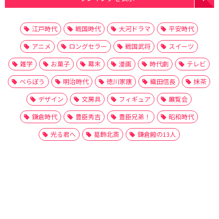
江戸時代
戦国時代
大河ドラマ
平安時代
アニメ
ロングセラー
戦国武将
スイーツ
雑学
お菓子
幕末
漫画
時代劇
テレビ
べらぼう
明治時代
徳川家康
織田信長
抹茶
デザイン
文房具
フィギュア
展覧会
鎌倉時代
豊臣秀吉
豊臣兄弟！
昭和時代
光る君へ
葛飾北斎
鎌倉殿の13人