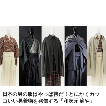
日本の男の服はやっぱ袴だ！とにかくカッ
コいい男着物を発信する「和次元 滴や」