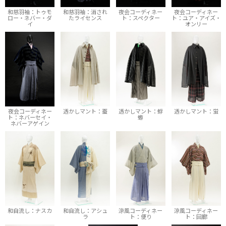
和慈羽袖：トゥモ
和慈羽袖：消され
夜会コーディネー
夜会コーディネー
ロー・ネバー・ダ
たライセンス
ト：スペクター
ト：ユア・アイズ・
イ
オンリー
夜会コーディネー
透かしマント：蚕
透かしマント：蜉
透かしマント：蛍
ト：ネバーセイ・
蝣
ネバーアゲイン
和自流し：ナスカ
和自流し：アシュ
涼風コーディネー
涼風コーディネー
ラ
ト：便り
ト：回廊