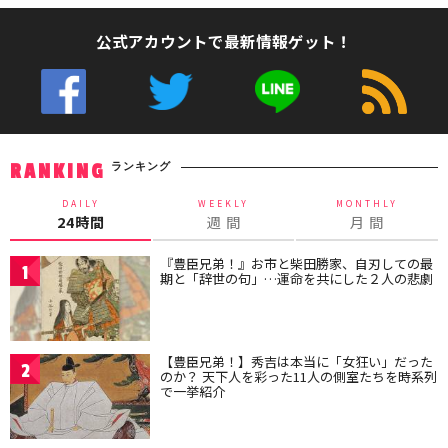
公式アカウントで最新情報ゲット！
ランキング
RANKING
DAILY
WEEKLY
MONTHLY
24時間
週 間
月 間
『豊臣兄弟！』お市と柴田勝家、自刃しての最
1
期と「辞世の句」…運命を共にした２人の悲劇
【豊臣兄弟！】秀吉は本当に「女狂い」だった
2
のか？ 天下人を彩った11人の側室たちを時系列
で一挙紹介