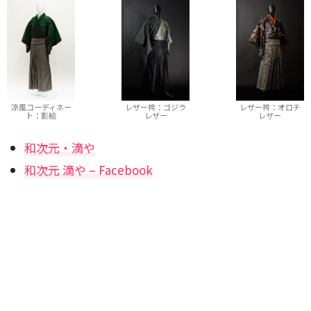
涼風コーディネー
レザー袴：ゴジラ
レザー袴：オロチ
ト：影絵
レザー
レザー
和次元・滴や
和次元 滴や – Facebook