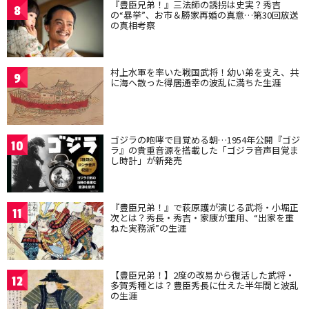
『豊臣兄弟！』三法師の誘拐は史実？秀吉
8
の“暴挙”、お市＆勝家再婚の真意…第30回放送
の真相考察
村上水軍を率いた戦国武将！幼い弟を支え、共
9
に海へ散った得居通幸の波乱に満ちた生涯
ゴジラの咆哮で目覚める朝…1954年公開『ゴジ
10
ラ』の貴重音源を搭載した「ゴジラ音声目覚ま
し時計」が新発売
『豊臣兄弟！』で萩原護が演じる武将・小堀正
11
次とは？秀長・秀吉・家康が重用、“出家を重
ねた実務派”の生涯
【豊臣兄弟！】2度の改易から復活した武将・
12
多賀秀種とは？豊臣秀長に仕えた半年間と波乱
の生涯