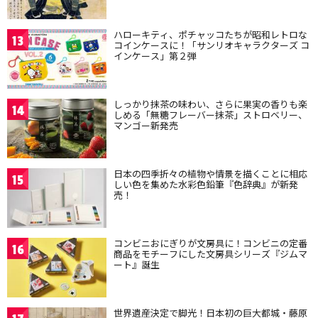
ハローキティ、ポチャッコたちが昭和レトロな
13
コインケースに！「サンリオキャラクターズ コ
インケース」第２弾
しっかり抹茶の味わい、さらに果実の香りも楽
14
しめる「無糖フレーバー抹茶」ストロベリー、
マンゴー新発売
日本の四季折々の植物や情景を描くことに相応
15
しい色を集めた水彩色鉛筆『色辞典』が新発
売！
コンビニおにぎりが文房具に！コンビニの定番
16
商品をモチーフにした文房具シリーズ『ジムマ
ート』誕生
世界遺産決定で脚光！日本初の巨大都城・藤原