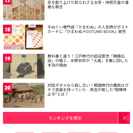
17
京を創り上げた知られざる女帝・持統天皇の凄
絶な執念
手ぬぐい専門店「かまわぬ」の人気柄がポスト
18
カードに『かまわぬ POSTCARD BOOK』発売
教科書と違う！江戸時代の田沼意次「賄賂伝
19
説」の嘘と、水野忠邦が「大奥」を敵に回した
本当の理由
対話がダメなら殺し合い！戦国時代の農民はガ
20
チで武器を持っていた…秀吉が発した“喧嘩停
止令”とは？
ランキングを表示