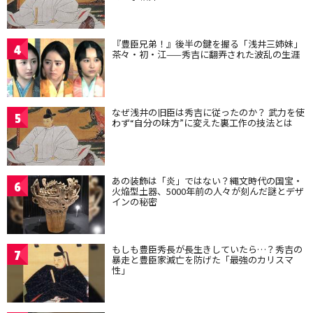
『豊臣兄弟！』後半の鍵を握る「浅井三姉妹」
4
茶々・初・江——秀吉に翻弄された波乱の生涯
なぜ浅井の旧臣は秀吉に従ったのか？ 武力を使
5
わず“自分の味方”に変えた裏工作の技法とは
あの装飾は「炎」ではない？縄文時代の国宝・
6
火焔型土器、5000年前の人々が刻んだ謎とデザ
インの秘密
もしも豊臣秀長が長生きしていたら…？秀吉の
7
暴走と豊臣家滅亡を防げた「最強のカリスマ
性」