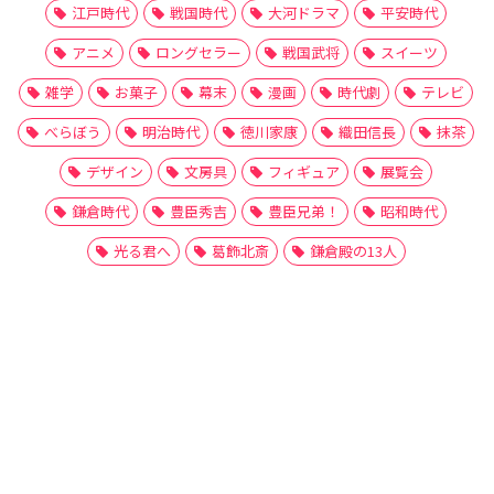
江戸時代
戦国時代
大河ドラマ
平安時代
アニメ
ロングセラー
戦国武将
スイーツ
雑学
お菓子
幕末
漫画
時代劇
テレビ
べらぼう
明治時代
徳川家康
織田信長
抹茶
デザイン
文房具
フィギュア
展覧会
鎌倉時代
豊臣秀吉
豊臣兄弟！
昭和時代
光る君へ
葛飾北斎
鎌倉殿の13人