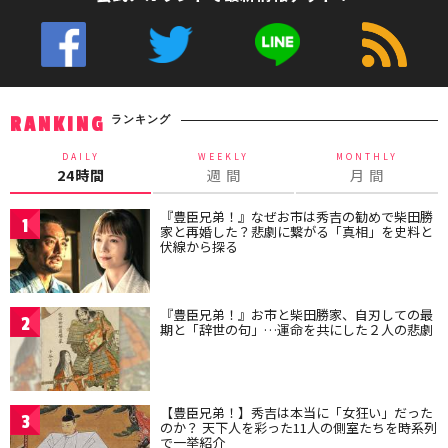
ランキング
RANKING
DAILY
WEEKLY
MONTHLY
24時間
週 間
月 間
『豊臣兄弟！』なぜお市は秀吉の勧めで柴田勝
1
家と再婚した？悲劇に繋がる「真相」を史料と
伏線から探る
『豊臣兄弟！』お市と柴田勝家、自刃しての最
2
期と「辞世の句」…運命を共にした２人の悲劇
【豊臣兄弟！】秀吉は本当に「女狂い」だった
3
のか？ 天下人を彩った11人の側室たちを時系列
で一挙紹介