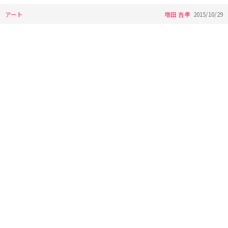
アート
増田 吉孝
2015/10/29