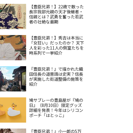
【豊臣兄弟！】22歳で散った
長宗我部元親の天才後継者・
信親とは？武勇を奮った若武
者の壮絶な最期
【豊臣兄弟！】秀吉は本当に
「女狂い」だったのか？ 天下
人を彩った11人の側室たちを
時系列で一挙紹介
『豊臣兄弟！』で描かれた織
田信長の道普請は史実？信長
が実施した街道整備の施策を
紹介
鳩サブレーの豊島屋が『鳩の
日』（8月10日）限定グッズ
詳細を発表！今年はシリコン
ポーチ「はとっこ」
『豊臣兄弟！』小一郎の5万