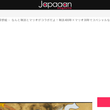
浮世絵
なんと琳派とマリオがコラボだよ！琳派400年×マリオ30年でスペシャル