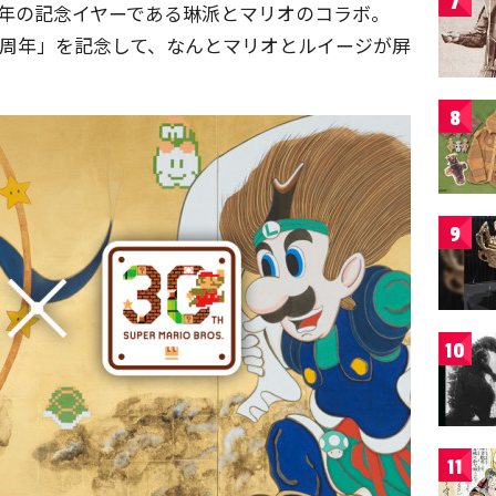
7
400年の記念イヤーである琳派とマリオのコラボ。
30周年」を記念して、なんとマリオとルイージが屏
8
9
10
11