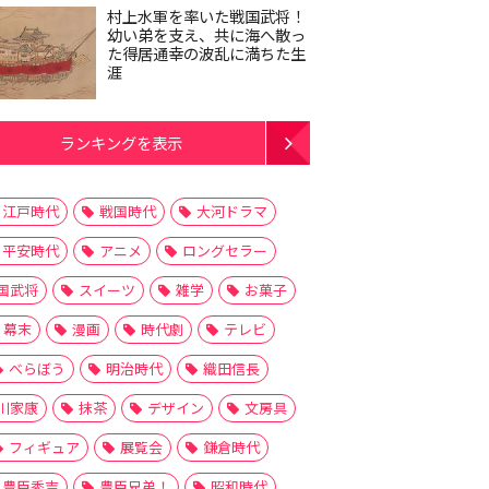
村上水軍を率いた戦国武将！
幼い弟を支え、共に海へ散っ
た得居通幸の波乱に満ちた生
涯
ランキングを表示
江戸時代
戦国時代
大河ドラマ
平安時代
アニメ
ロングセラー
国武将
スイーツ
雑学
お菓子
幕末
漫画
時代劇
テレビ
べらぼう
明治時代
織田信長
川家康
抹茶
デザイン
文房具
フィギュア
展覧会
鎌倉時代
豊臣秀吉
豊臣兄弟！
昭和時代