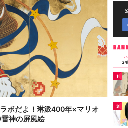
RAN
DA
2
1
2
ラボだよ！琳派400年×マリオ
神雷神の屏風絵