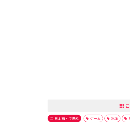
こ
日本画・浮世絵
ゲーム
琳派