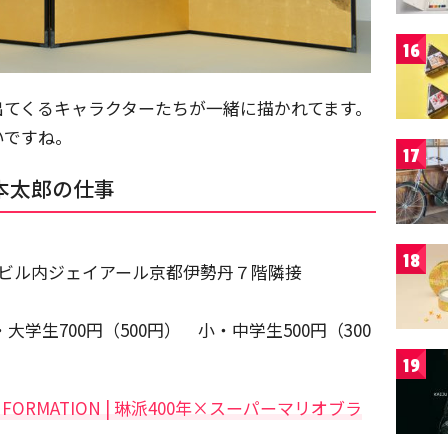
16
出てくるキャラクターたちが一緒に描かれてます。
いですね。
17
本太郎の仕事
18
都駅ビル内ジェイアール京都伊勢丹７階隣接
大学生700円（500円） 小・中学生500円（300
19
FORMATION | 琳派400年×スーパーマリオブラ