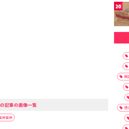
20
戦
の記事の画像一覧
徳
風神雷神