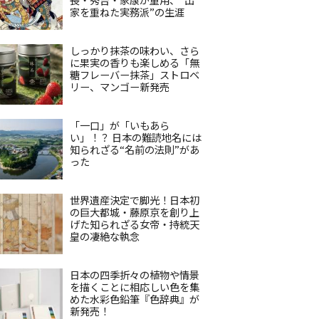
家を重ねた実務派”の生涯
しっかり抹茶の味わい、さら
に果実の香りも楽しめる「無
糖フレーバー抹茶」ストロベ
リー、マンゴー新発売
「一口」が「いもあら
い」！？ 日本の難読地名には
知られざる“名前の法則”があ
った
世界遺産決定で脚光！日本初
の巨大都城・藤原京を創り上
げた知られざる女帝・持統天
皇の凄絶な執念
日本の四季折々の植物や情景
を描くことに相応しい色を集
めた水彩色鉛筆『色辞典』が
新発売！