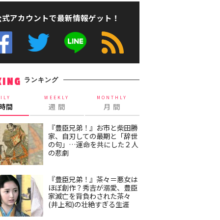
公式アカウントで最新情報ゲット！
ランキング
KING
ILY
WEEKLY
MONTHLY
4時間
週 間
月 間
『豊臣兄弟！』お市と柴田勝
家、自刃しての最期と「辞世
の句」…運命を共にした２人
の悲劇
『豊臣兄弟！』茶々＝悪女は
ほぼ創作？秀吉が溺愛、豊臣
家滅亡を背負わされた茶々
(井上和)の壮絶すぎる生涯