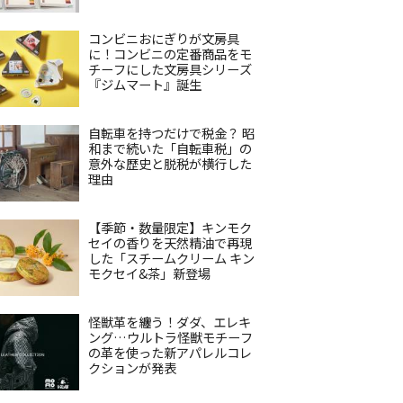
コンビニおにぎりが文房具
に！コンビニの定番商品をモ
チーフにした文房具シリーズ
『ジムマート』誕生
自転車を持つだけで税金？ 昭
和まで続いた「自転車税」の
意外な歴史と脱税が横行した
理由
【季節・数量限定】キンモク
セイの香りを天然精油で再現
した「スチームクリーム キン
モクセイ&茶」新登場
怪獣革を纏う！ダダ、エレキ
ング…ウルトラ怪獣モチーフ
の革を使った新アパレルコレ
クションが発表