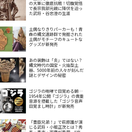
の大軍に徹底抗戦！切腹覚悟
で長宗我部元親に降伏を迫っ
た武将・谷忠澄の生涯
土偶なりきりパーカーも！青
森の縄文遺跡群で発掘された
土偶がモチーフのキュートな
グッズが新発売
あの装飾は「炎」ではない？
縄文時代の国宝・火焔型土
器、5000年前の人々が刻んだ
謎とデザインの秘密
ゴジラの咆哮で目覚める朝…
1954年公開『ゴジラ』の貴重
音源を搭載した「ゴジラ音声
目覚まし時計」が新発売
『豊臣兄弟！』で萩原護が演
じる武将・小堀正次とは？秀
長・秀吉・家康が重用、“出