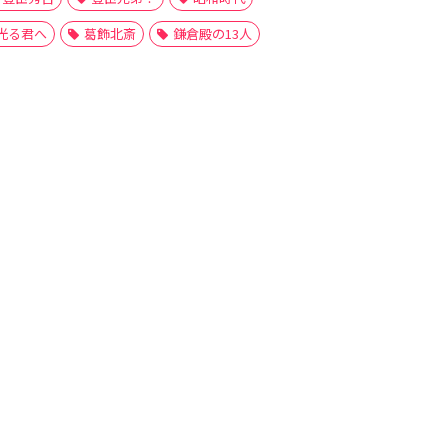
光る君へ
葛飾北斎
鎌倉殿の13人