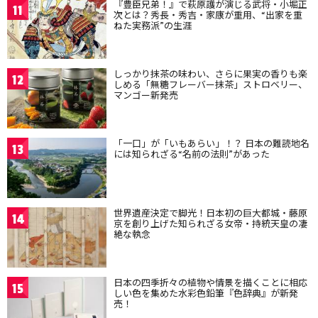
『豊臣兄弟！』で萩原護が演じる武将・小堀正
11
次とは？秀長・秀吉・家康が重用、“出家を重
ねた実務派”の生涯
しっかり抹茶の味わい、さらに果実の香りも楽
12
しめる「無糖フレーバー抹茶」ストロベリー、
マンゴー新発売
「一口」が「いもあらい」！？ 日本の難読地名
13
には知られざる“名前の法則”があった
世界遺産決定で脚光！日本初の巨大都城・藤原
14
京を創り上げた知られざる女帝・持統天皇の凄
絶な執念
日本の四季折々の植物や情景を描くことに相応
15
しい色を集めた水彩色鉛筆『色辞典』が新発
売！