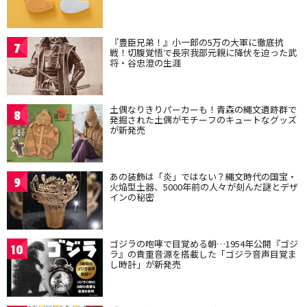
『豊臣兄弟！』小一郎の5万の大軍に徹底抗
7
戦！切腹覚悟で長宗我部元親に降伏を迫った武
将・谷忠澄の生涯
土偶なりきりパーカーも！青森の縄文遺跡群で
8
発掘された土偶がモチーフのキュートなグッズ
が新発売
あの装飾は「炎」ではない？縄文時代の国宝・
9
火焔型土器、5000年前の人々が刻んだ謎とデザ
インの秘密
ゴジラの咆哮で目覚める朝…1954年公開『ゴジ
10
ラ』の貴重音源を搭載した「ゴジラ音声目覚ま
し時計」が新発売