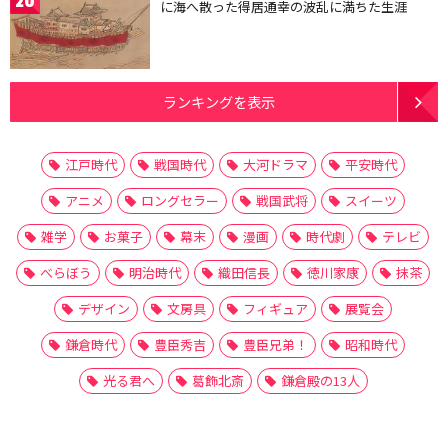
20
に海へ散った得居通幸の波乱に満ちた生涯
ランキングを表示
江戸時代
戦国時代
大河ドラマ
平安時代
アニメ
ロングセラー
戦国武将
スイーツ
雑学
お菓子
幕末
漫画
時代劇
テレビ
べらぼう
明治時代
織田信長
徳川家康
抹茶
デザイン
文房具
フィギュア
展覧会
鎌倉時代
豊臣秀吉
豊臣兄弟！
昭和時代
光る君へ
葛飾北斎
鎌倉殿の13人