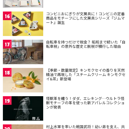
コンビニおにぎりが文房具に！コンビニの定番
16
商品をモチーフにした文房具シリーズ『ジムマ
ート』誕生
自転車を持つだけで税金？ 昭和まで続いた「自
17
転車税」の意外な歴史と脱税が横行した理由
【季節・数量限定】キンモクセイの香りを天然
18
精油で再現した「スチームクリーム キンモクセ
イ&茶」新登場
怪獣革を纏う！ダダ、エレキング…ウルトラ怪
19
獣モチーフの革を使った新アパレルコレクショ
ンが発表
村上水軍を率いた戦国武将！幼い弟を支え、共