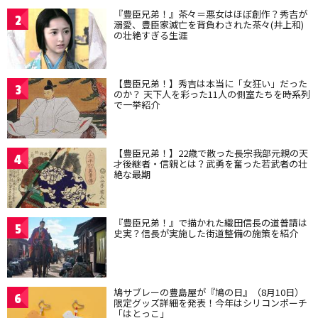
『豊臣兄弟！』茶々＝悪女はほぼ創作？秀吉が
2
溺愛、豊臣家滅亡を背負わされた茶々(井上和)
の壮絶すぎる生涯
【豊臣兄弟！】秀吉は本当に「女狂い」だった
3
のか？ 天下人を彩った11人の側室たちを時系列
で一挙紹介
【豊臣兄弟！】22歳で散った長宗我部元親の天
4
才後継者・信親とは？武勇を奮った若武者の壮
絶な最期
『豊臣兄弟！』で描かれた織田信長の道普請は
5
史実？信長が実施した街道整備の施策を紹介
鳩サブレーの豊島屋が『鳩の日』（8月10日）
6
限定グッズ詳細を発表！今年はシリコンポーチ
「はとっこ」