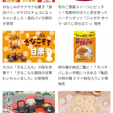
おなじみのサクサクお菓子「源
冬のご褒美スイーツにピッタ
氏パイ」がチロルチョコになっ
リ！和素材のほうじ茶を使った
ちゃいました！源氏パイの原料
ハーゲンダッツ『ジャポネ オペ
を使用
ラ~ほうじ茶仕立て~』発売
チロル「きなこもち」の味を甘
柿の種が納豆ご飯に！？ネバネ
栗で！「きなこもち風味の甘栗
バしない手軽につまめる『亀田
むいちゃいました」が新発売
の柿の種 ドライ納豆入り』が新
発売