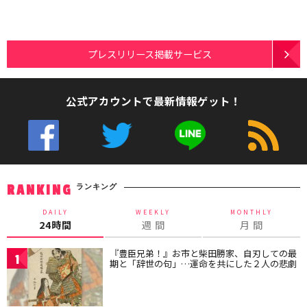
プレスリリース掲載サービス
公式アカウントで最新情報ゲット！
ランキング
RANKING
DAILY
WEEKLY
MONTHLY
24時間
週 間
月 間
『豊臣兄弟！』お市と柴田勝家、自刃しての最
1
期と「辞世の句」…運命を共にした２人の悲劇