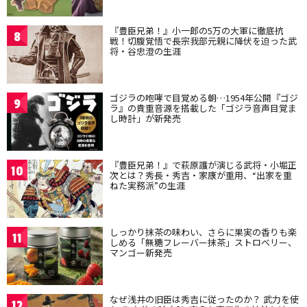
『豊臣兄弟！』小一郎の5万の大軍に徹底抗
8
戦！切腹覚悟で長宗我部元親に降伏を迫った武
将・谷忠澄の生涯
ゴジラの咆哮で目覚める朝…1954年公開『ゴジ
9
ラ』の貴重音源を搭載した「ゴジラ音声目覚ま
し時計」が新発売
『豊臣兄弟！』で萩原護が演じる武将・小堀正
10
次とは？秀長・秀吉・家康が重用、“出家を重
ねた実務派”の生涯
しっかり抹茶の味わい、さらに果実の香りも楽
11
しめる「無糖フレーバー抹茶」ストロベリー、
マンゴー新発売
なぜ浅井の旧臣は秀吉に従ったのか？ 武力を使
12