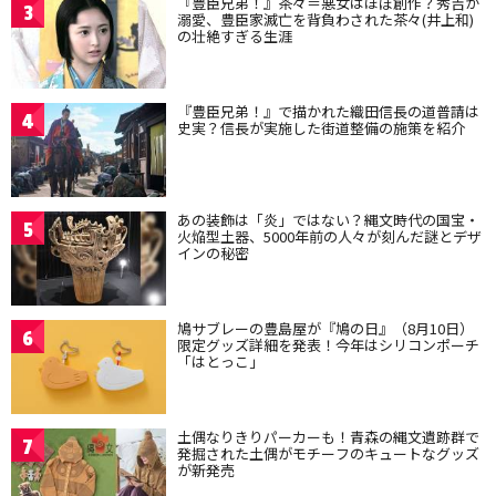
『豊臣兄弟！』茶々＝悪女はほぼ創作？秀吉が
3
溺愛、豊臣家滅亡を背負わされた茶々(井上和)
の壮絶すぎる生涯
『豊臣兄弟！』で描かれた織田信長の道普請は
4
史実？信長が実施した街道整備の施策を紹介
あの装飾は「炎」ではない？縄文時代の国宝・
5
火焔型土器、5000年前の人々が刻んだ謎とデザ
インの秘密
鳩サブレーの豊島屋が『鳩の日』（8月10日）
6
限定グッズ詳細を発表！今年はシリコンポーチ
「はとっこ」
土偶なりきりパーカーも！青森の縄文遺跡群で
7
発掘された土偶がモチーフのキュートなグッズ
が新発売