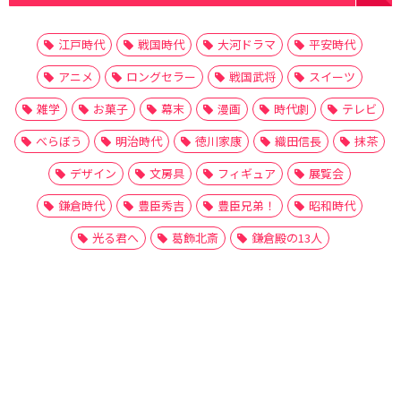
江戸時代
戦国時代
大河ドラマ
平安時代
アニメ
ロングセラー
戦国武将
スイーツ
雑学
お菓子
幕末
漫画
時代劇
テレビ
べらぼう
明治時代
徳川家康
織田信長
抹茶
デザイン
文房具
フィギュア
展覧会
鎌倉時代
豊臣秀吉
豊臣兄弟！
昭和時代
光る君へ
葛飾北斎
鎌倉殿の13人