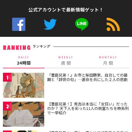
公式アカウントで最新情報ゲット！
ランキング
RANKING
DAILY
WEEKLY
MONTHLY
24時間
週 間
月 間
『豊臣兄弟！』お市と柴田勝家、自刃しての最
1
期と「辞世の句」…運命を共にした２人の悲劇
【豊臣兄弟！】秀吉は本当に「女狂い」だった
2
のか？ 天下人を彩った11人の側室たちを時系列
で一挙紹介