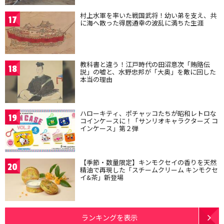
村上水軍を率いた戦国武将！幼い弟を支え、共
17
に海へ散った得居通幸の波乱に満ちた生涯
教科書と違う！江戸時代の田沼意次「賄賂伝
18
説」の嘘と、水野忠邦が「大奥」を敵に回した
本当の理由
ハローキティ、ポチャッコたちが昭和レトロな
19
コインケースに！「サンリオキャラクターズ コ
インケース」第２弾
【季節・数量限定】キンモクセイの香りを天然
20
精油で再現した「スチームクリーム キンモクセ
イ&茶」新登場
ランキングを表示