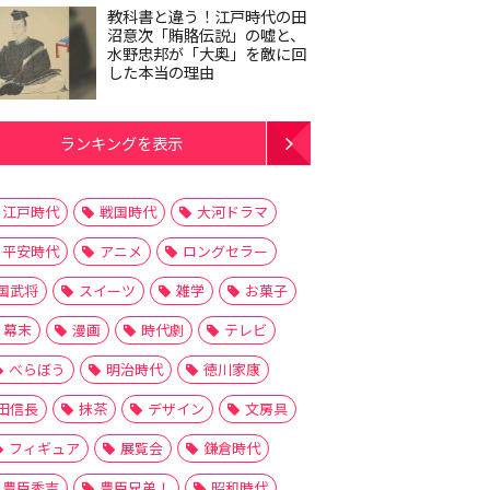
教科書と違う！江戸時代の田
沼意次「賄賂伝説」の嘘と、
水野忠邦が「大奥」を敵に回
した本当の理由
ランキングを表示
江戸時代
戦国時代
大河ドラマ
平安時代
アニメ
ロングセラー
国武将
スイーツ
雑学
お菓子
幕末
漫画
時代劇
テレビ
べらぼう
明治時代
徳川家康
田信長
抹茶
デザイン
文房具
フィギュア
展覧会
鎌倉時代
豊臣秀吉
豊臣兄弟！
昭和時代