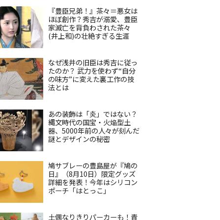
『豊臣兄弟！』茶々＝悪女は
ほぼ創作？秀吉が溺愛、豊臣
家滅亡を背負わされた茶々
(井上和)の壮絶すぎる生涯
なぜ浅井の旧臣は秀吉に従っ
たのか？ 武力を使わず“自分
の味方”に変えた裏工作の技
法とは
あの装飾は「炎」ではない？
縄文時代の国宝・火焔型土
器、5000年前の人々が刻んだ
謎とデザインの秘密
鳩サブレーの豊島屋が『鳩の
日』（8月10日）限定グッズ
詳細を発表！今年はシリコン
ポーチ「はとっこ」
土偶なりきりパーカーも！青