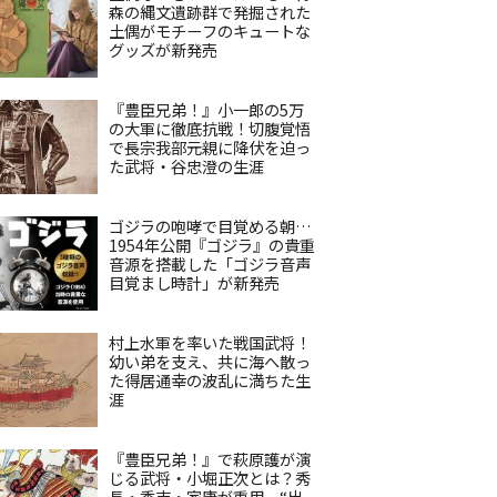
森の縄文遺跡群で発掘された
土偶がモチーフのキュートな
グッズが新発売
『豊臣兄弟！』小一郎の5万
の大軍に徹底抗戦！切腹覚悟
で長宗我部元親に降伏を迫っ
た武将・谷忠澄の生涯
ゴジラの咆哮で目覚める朝…
1954年公開『ゴジラ』の貴重
音源を搭載した「ゴジラ音声
目覚まし時計」が新発売
村上水軍を率いた戦国武将！
幼い弟を支え、共に海へ散っ
た得居通幸の波乱に満ちた生
涯
『豊臣兄弟！』で萩原護が演
じる武将・小堀正次とは？秀
長・秀吉・家康が重用、“出