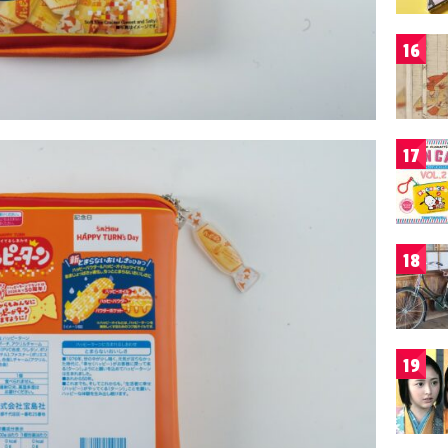
16
17
18
19