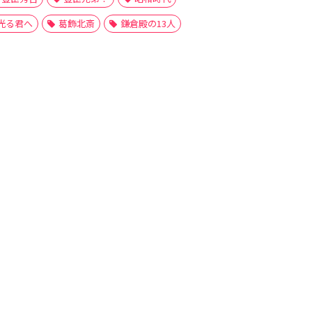
光る君へ
葛飾北斎
鎌倉殿の13人