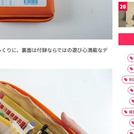
20
っくりに、裏面は付録ならではの遊び心満載なデ
戦
織