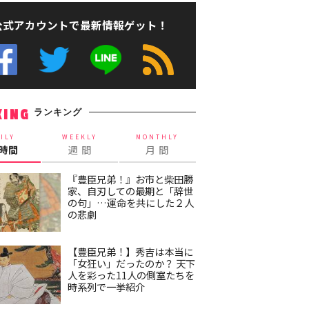
公式アカウントで最新情報ゲット！
ランキング
KING
ILY
WEEKLY
MONTHLY
4時間
週 間
月 間
『豊臣兄弟！』お市と柴田勝
家、自刃しての最期と「辞世
の句」…運命を共にした２人
の悲劇
【豊臣兄弟！】秀吉は本当に
「女狂い」だったのか？ 天下
人を彩った11人の側室たちを
時系列で一挙紹介