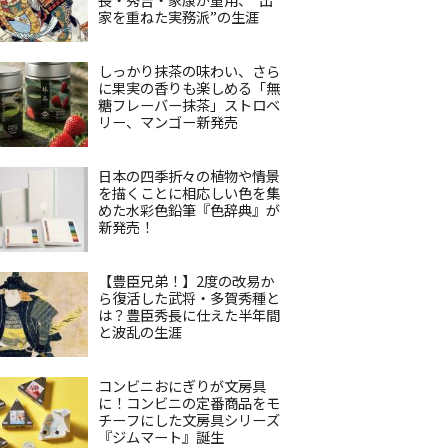
家を重ねた実務派”の生涯
しっかり抹茶の味わい、さら
に果実の香りも楽しめる「無
糖フレーバー抹茶」ストロベ
リー、マンゴー新発売
日本の四季折々の植物や情景
を描くことに相応しい色を集
めた水彩色鉛筆『色辞典』が
新発売！
【豊臣兄弟！】2度の改易か
ら復活した武将・多賀秀種と
は？豊臣秀長に仕えた半年間
と波乱の生涯
コンビニおにぎりが文房具
に！コンビニの定番商品をモ
チーフにした文房具シリーズ
『ジムマート』誕生