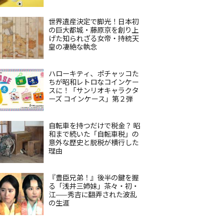
世界遺産決定で脚光！日本初
の巨大都城・藤原京を創り上
げた知られざる女帝・持統天
皇の凄絶な執念
ハローキティ、ポチャッコた
ちが昭和レトロなコインケー
スに！「サンリオキャラクタ
ーズ コインケース」第２弾
自転車を持つだけで税金？ 昭
和まで続いた「自転車税」の
意外な歴史と脱税が横行した
理由
『豊臣兄弟！』後半の鍵を握
る「浅井三姉妹」茶々・初・
江——秀吉に翻弄された波乱
の生涯