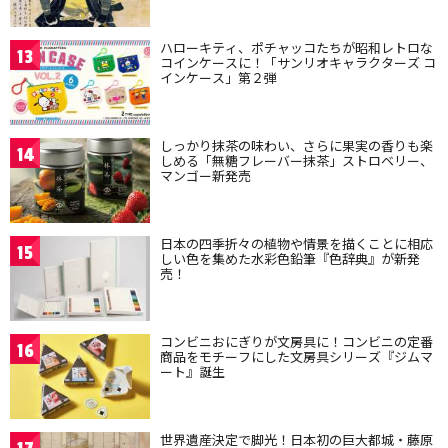
ハローキティ、ポチャッコたちが昭和レトロな
13
コインケースに！「サンリオキャラクターズ コ
インケース」第２弾
しっかり抹茶の味わい、さらに果実の香りも楽
14
しめる「無糖フレーバー抹茶」ストロベリー、
マンゴー新発売
日本の四季折々の植物や情景を描くことに相応
15
しい色を集めた水彩色鉛筆『色辞典』が新発
売！
コンビニおにぎりが文房具に！コンビニの定番
16
商品をモチーフにした文房具シリーズ『ジムマ
ート』誕生
世界遺産決定で脚光！日本初の巨大都城・藤原