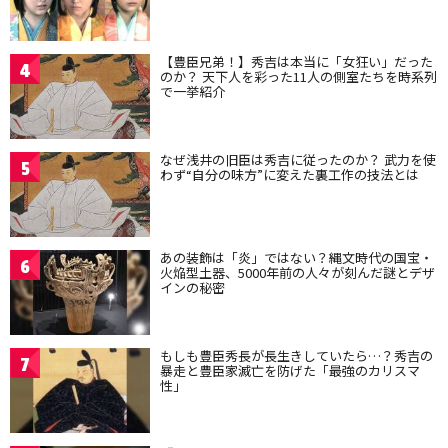
【豊臣兄弟！】秀吉は本当に「女狂い」だった
4
のか？ 天下人を彩った11人の側室たちを時系列
で一挙紹介
なぜ浅井の旧臣は秀吉に従ったのか？ 武力を使
5
わず“自分の味方”に変えた裏工作の技法とは
あの装飾は「炎」ではない？縄文時代の国宝・
6
火焔型土器、5000年前の人々が刻んだ謎とデザ
インの秘密
もしも豊臣秀長が長生きしていたら…？秀吉の
7
暴走と豊臣家滅亡を防げた「最強のカリスマ
性」