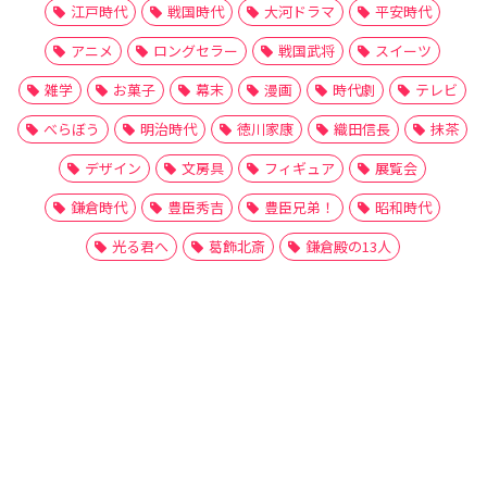
江戸時代
戦国時代
大河ドラマ
平安時代
アニメ
ロングセラー
戦国武将
スイーツ
雑学
お菓子
幕末
漫画
時代劇
テレビ
べらぼう
明治時代
徳川家康
織田信長
抹茶
デザイン
文房具
フィギュア
展覧会
鎌倉時代
豊臣秀吉
豊臣兄弟！
昭和時代
光る君へ
葛飾北斎
鎌倉殿の13人