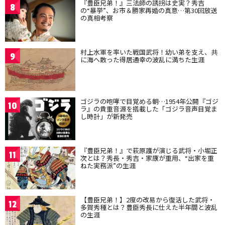
『豊臣兄弟！』三法師の誘拐は史実？秀吉
8
の“暴挙”、お市＆勝家再婚の真意…第30回放送
の真相考察
村上水軍を率いた戦国武将！幼い弟を支え、共
9
に海へ散った得居通幸の波乱に満ちた生涯
ゴジラの咆哮で目覚める朝…1954年公開『ゴジ
10
ラ』の貴重音源を搭載した「ゴジラ音声目覚ま
し時計」が新発売
『豊臣兄弟！』で萩原護が演じる武将・小堀正
11
次とは？秀長・秀吉・家康が重用、“出家を重
ねた実務派”の生涯
【豊臣兄弟！】2度の改易から復活した武将・
12
多賀秀種とは？豊臣秀長に仕えた半年間と波乱
の生涯