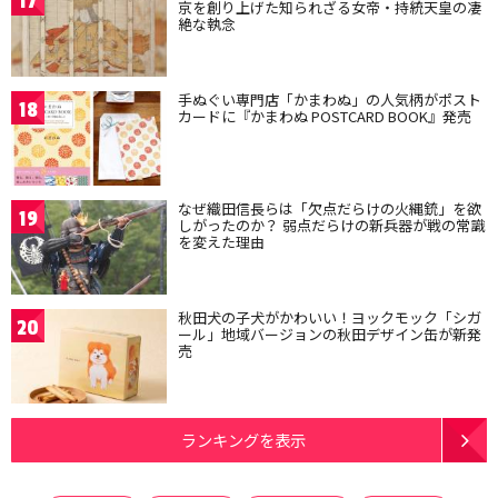
17
京を創り上げた知られざる女帝・持統天皇の凄
絶な執念
手ぬぐい専門店「かまわぬ」の人気柄がポスト
18
カードに『かまわぬ POSTCARD BOOK』発売
なぜ織田信長らは「欠点だらけの火縄銃」を欲
19
しがったのか？ 弱点だらけの新兵器が戦の常識
を変えた理由
秋田犬の子犬がかわいい！ヨックモック「シガ
20
ール」地域バージョンの秋田デザイン缶が新発
売
ランキングを表示