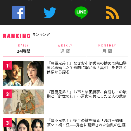
ランキング
RANKING
DAILY
WEEKLY
MONTHLY
24時間
週 間
月 間
『豊臣兄弟！』なぜお市は秀吉の勧めで柴田勝
1
家と再婚した？悲劇に繋がる「真相」を史料と
伏線から探る
『豊臣兄弟！』お市と柴田勝家、自刃しての最
2
期と「辞世の句」…運命を共にした２人の悲劇
『豊臣兄弟！』後半の鍵を握る「浅井三姉妹」
3
茶々・初・江——秀吉に翻弄された波乱の生涯