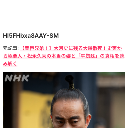
HI5FHbxa8AAY-SM
元記事:
【豊臣兄弟！】大河史に残る大爆散死！史実か
ら極悪人・松永久秀の本当の姿と「平蜘蛛」の真相を読
み解く