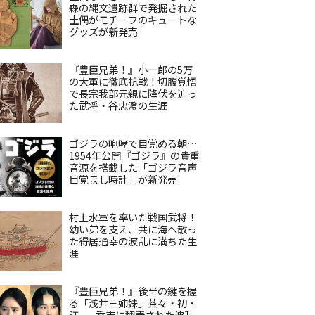
森の縄文遺跡群で発掘された
土偶がモチーフのキュートな
グッズが新発売
『豊臣兄弟！』小一郎の5万
の大軍に徹底抗戦！切腹覚悟
で長宗我部元親に降伏を迫っ
た武将・谷忠澄の生涯
ゴジラの咆哮で目覚める朝…
1954年公開『ゴジラ』の貴重
音源を搭載した「ゴジラ音声
目覚まし時計」が新発売
村上水軍を率いた戦国武将！
幼い弟を支え、共に海へ散っ
た得居通幸の波乱に満ちた生
涯
『豊臣兄弟！』後半の鍵を握
る「浅井三姉妹」茶々・初・
江——秀吉に翻弄された波乱