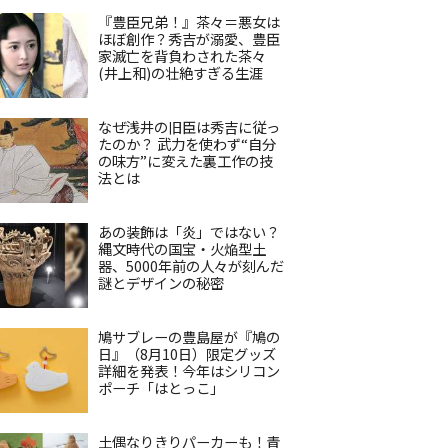
『豊臣兄弟！』茶々＝悪女は
ほぼ創作？秀吉が溺愛、豊臣
家滅亡を背負わされた茶々
(井上和)の壮絶すぎる生涯
なぜ浅井の旧臣は秀吉に従っ
たのか？ 武力を使わず“自分
の味方”に変えた裏工作の技
法とは
あの装飾は「炎」ではない？
縄文時代の国宝・火焔型土
器、5000年前の人々が刻んだ
謎とデザインの秘密
鳩サブレーの豊島屋が『鳩の
日』（8月10日）限定グッズ
詳細を発表！今年はシリコン
ポーチ「はとっこ」
土偶なりきりパーカーも！青