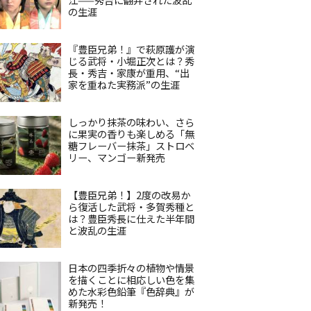
の生涯
『豊臣兄弟！』で萩原護が演
じる武将・小堀正次とは？秀
長・秀吉・家康が重用、“出
家を重ねた実務派”の生涯
しっかり抹茶の味わい、さら
に果実の香りも楽しめる「無
糖フレーバー抹茶」ストロベ
リー、マンゴー新発売
【豊臣兄弟！】2度の改易か
ら復活した武将・多賀秀種と
は？豊臣秀長に仕えた半年間
と波乱の生涯
日本の四季折々の植物や情景
を描くことに相応しい色を集
めた水彩色鉛筆『色辞典』が
新発売！