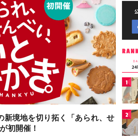
RAN
DA
2
1
2
”の新境地を切り拓く「あられ、せ
が初開催！