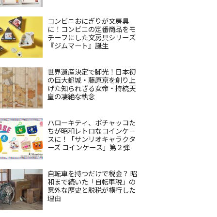
コンビニおにぎりが文房具
に！コンビニの定番商品をモ
チーフにした文房具シリーズ
『ジムマート』誕生
世界遺産決定で脚光！日本初
の巨大都城・藤原京を創り上
げた知られざる女帝・持統天
皇の凄絶な執念
ハローキティ、ポチャッコた
ちが昭和レトロなコインケー
スに！「サンリオキャラクタ
ーズ コインケース」第２弾
自転車を持つだけで税金？ 昭
和まで続いた「自転車税」の
意外な歴史と脱税が横行した
理由