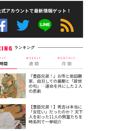
公式アカウントで最新情報ゲット！
ランキング
KING
ILY
WEEKLY
MONTHLY
4時間
週 間
月 間
『豊臣兄弟！』お市と柴田勝
家、自刃しての最期と「辞世
の句」…運命を共にした２人
の悲劇
【豊臣兄弟！】秀吉は本当に
「女狂い」だったのか？ 天下
人を彩った11人の側室たちを
時系列で一挙紹介