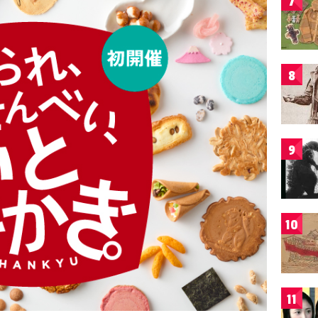
7
8
9
10
11