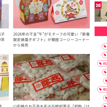
20
菓子
2026年の干支”午”がモチーフの可愛い「新春
鈴茶
限定焼菓子ギフト」が銀座コージーコーナー
から発売
戦
織
装
山形県のお正月を彩る伝統和菓子「初飴（は