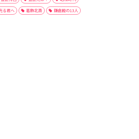
光る君へ
葛飾北斎
鎌倉殿の13人