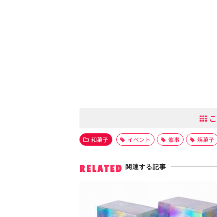
こ
和菓子
イベント
催事
焼菓子
関連する記事
RELATED