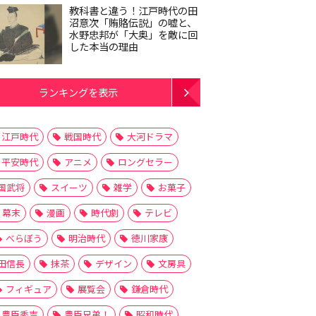
教科書と違う！江戸時代の田
沼意次「賄賂伝説」の嘘と、
水野忠邦が「大奥」を敵に回
した本当の理由
ランキングを表示
江戸時代
戦国時代
大河ドラマ
平安時代
アニメ
ロングセラー
国武将
スイーツ
雑学
お菓子
幕末
漫画
時代劇
テレビ
べらぼう
明治時代
徳川家康
田信長
抹茶
デザイン
文房具
フィギュア
展覧会
鎌倉時代
豊臣秀吉
豊臣兄弟！
昭和時代