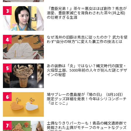
『豊臣兄弟！』茶々＝悪女はほぼ創作？秀吉が
3
溺愛、豊臣家滅亡を背負わされた茶々(井上和)
の壮絶すぎる生涯
なぜ浅井の旧臣は秀吉に従ったのか？ 武力を使
4
わず“自分の味方”に変えた裏工作の技法とは
あの装飾は「炎」ではない？縄文時代の国宝・
5
火焔型土器、5000年前の人々が刻んだ謎とデザ
インの秘密
鳩サブレーの豊島屋が『鳩の日』（8月10日）
6
限定グッズ詳細を発表！今年はシリコンポーチ
「はとっこ」
土偶なりきりパーカーも！青森の縄文遺跡群で
7
発掘された土偶がモチーフのキュートなグッズ