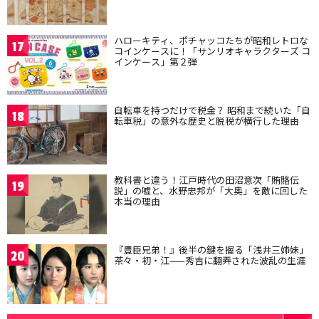
ハローキティ、ポチャッコたちが昭和レトロな
17
コインケースに！「サンリオキャラクターズ コ
インケース」第２弾
自転車を持つだけで税金？ 昭和まで続いた「自
18
転車税」の意外な歴史と脱税が横行した理由
教科書と違う！江戸時代の田沼意次「賄賂伝
19
説」の嘘と、水野忠邦が「大奥」を敵に回した
本当の理由
『豊臣兄弟！』後半の鍵を握る「浅井三姉妹」
20
茶々・初・江——秀吉に翻弄された波乱の生涯