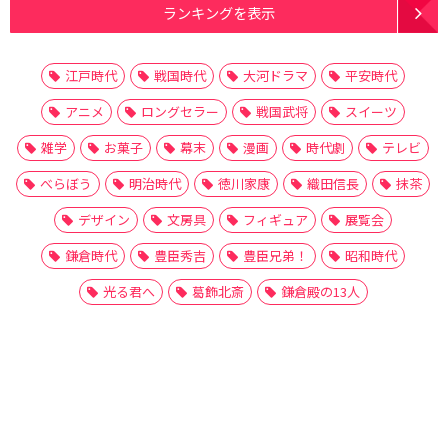
ランキングを表示
江戸時代
戦国時代
大河ドラマ
平安時代
アニメ
ロングセラー
戦国武将
スイーツ
雑学
お菓子
幕末
漫画
時代劇
テレビ
べらぼう
明治時代
徳川家康
織田信長
抹茶
デザイン
文房具
フィギュア
展覧会
鎌倉時代
豊臣秀吉
豊臣兄弟！
昭和時代
光る君へ
葛飾北斎
鎌倉殿の13人