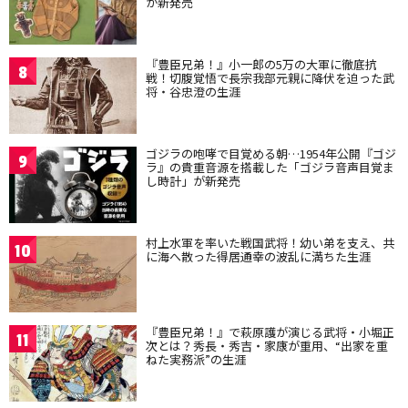
が新発売
『豊臣兄弟！』小一郎の5万の大軍に徹底抗
8
戦！切腹覚悟で長宗我部元親に降伏を迫った武
将・谷忠澄の生涯
ゴジラの咆哮で目覚める朝…1954年公開『ゴジ
9
ラ』の貴重音源を搭載した「ゴジラ音声目覚ま
し時計」が新発売
村上水軍を率いた戦国武将！幼い弟を支え、共
10
に海へ散った得居通幸の波乱に満ちた生涯
『豊臣兄弟！』で萩原護が演じる武将・小堀正
11
次とは？秀長・秀吉・家康が重用、“出家を重
ねた実務派”の生涯