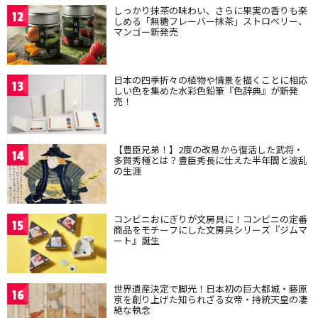
しっかり抹茶の味わい、さらに果実の香りも楽
12
しめる「無糖フレーバー抹茶」ストロベリー、
マンゴー新発売
日本の四季折々の植物や情景を描くことに相応
13
しい色を集めた水彩色鉛筆『色辞典』が新発
売！
【豊臣兄弟！】2度の改易から復活した武将・
14
多賀秀種とは？豊臣秀長に仕えた半年間と波乱
の生涯
コンビニおにぎりが文房具に！コンビニの定番
15
商品をモチーフにした文房具シリーズ『ジムマ
ート』誕生
世界遺産決定で脚光！日本初の巨大都城・藤原
16
京を創り上げた知られざる女帝・持統天皇の凄
絶な執念