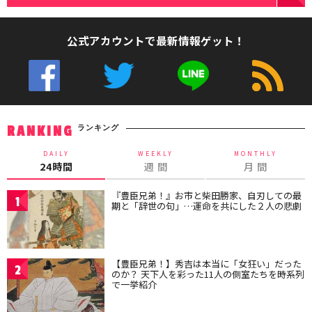
公式アカウントで最新情報ゲット！
ランキング
RANKING
DAILY
WEEKLY
MONTHLY
24時間
週 間
月 間
『豊臣兄弟！』お市と柴田勝家、自刃しての最
1
期と「辞世の句」…運命を共にした２人の悲劇
【豊臣兄弟！】秀吉は本当に「女狂い」だった
2
のか？ 天下人を彩った11人の側室たちを時系列
で一挙紹介