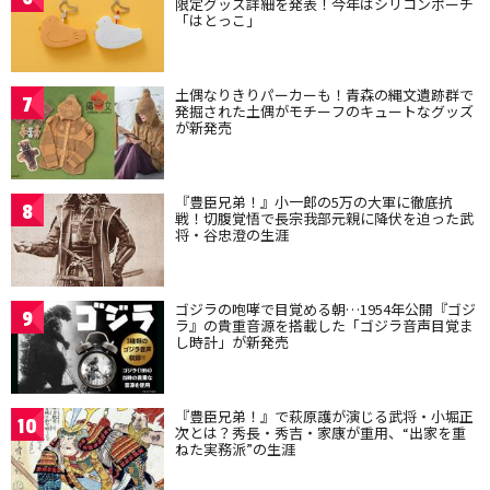
限定グッズ詳細を発表！今年はシリコンポーチ
「はとっこ」
土偶なりきりパーカーも！青森の縄文遺跡群で
7
発掘された土偶がモチーフのキュートなグッズ
が新発売
『豊臣兄弟！』小一郎の5万の大軍に徹底抗
8
戦！切腹覚悟で長宗我部元親に降伏を迫った武
将・谷忠澄の生涯
ゴジラの咆哮で目覚める朝…1954年公開『ゴジ
9
ラ』の貴重音源を搭載した「ゴジラ音声目覚ま
し時計」が新発売
『豊臣兄弟！』で萩原護が演じる武将・小堀正
10
次とは？秀長・秀吉・家康が重用、“出家を重
ねた実務派”の生涯