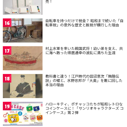
売！
自転車を持つだけで税金？ 昭和まで続いた「自
16
転車税」の意外な歴史と脱税が横行した理由
村上水軍を率いた戦国武将！幼い弟を支え、共
17
に海へ散った得居通幸の波乱に満ちた生涯
教科書と違う！江戸時代の田沼意次「賄賂伝
18
説」の嘘と、水野忠邦が「大奥」を敵に回した
本当の理由
ハローキティ、ポチャッコたちが昭和レトロな
19
コインケースに！「サンリオキャラクターズ コ
インケース」第２弾