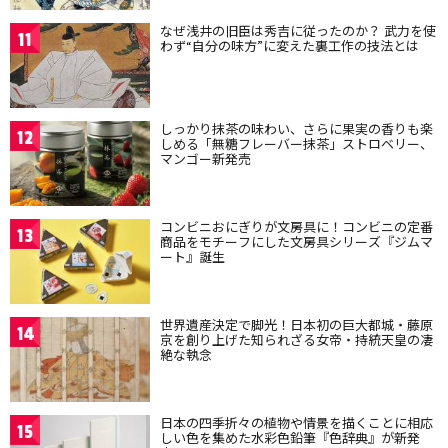
なぜ浅井の旧臣は秀吉に従ったのか？ 武力を使
11
わず“自分の味方”に変えた裏工作の技法とは
しっかり抹茶の味わい、さらに果実の香りも楽
12
しめる「無糖フレーバー抹茶」ストロベリー、
マンゴー新発売
コンビニおにぎりが文房具に！コンビニの定番
13
商品をモチーフにした文房具シリーズ『ジムマ
ート』誕生
世界遺産決定で脚光！日本初の巨大都城・藤原
14
京を創り上げた知られざる女帝・持統天皇の凄
絶な執念
日本の四季折々の植物や情景を描くことに相応
15
しい色を集めた水彩色鉛筆『色辞典』が新発