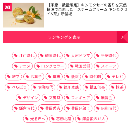
【季節・数量限定】キンモクセイの香りを天然
20
精油で再現した「スチームクリーム キンモクセ
イ&茶」新登場
ランキングを表示
江戸時代
戦国時代
大河ドラマ
平安時代
アニメ
ロングセラー
戦国武将
スイーツ
雑学
お菓子
幕末
漫画
時代劇
テレビ
べらぼう
明治時代
徳川家康
織田信長
抹茶
デザイン
文房具
フィギュア
展覧会
鎌倉時代
豊臣秀吉
豊臣兄弟！
昭和時代
光る君へ
葛飾北斎
鎌倉殿の13人