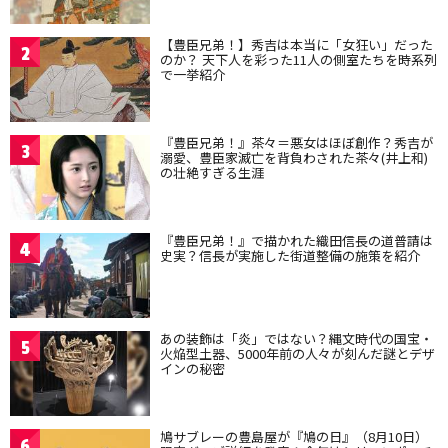
【豊臣兄弟！】秀吉は本当に「女狂い」だった
2
のか？ 天下人を彩った11人の側室たちを時系列
で一挙紹介
『豊臣兄弟！』茶々＝悪女はほぼ創作？秀吉が
3
溺愛、豊臣家滅亡を背負わされた茶々(井上和)
の壮絶すぎる生涯
『豊臣兄弟！』で描かれた織田信長の道普請は
4
史実？信長が実施した街道整備の施策を紹介
あの装飾は「炎」ではない？縄文時代の国宝・
5
火焔型土器、5000年前の人々が刻んだ謎とデザ
インの秘密
鳩サブレーの豊島屋が『鳩の日』（8月10日）
6