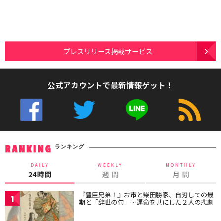
プレスリリース掲載サービス
公式アカウントで最新情報ゲット！
ランキング
RANKING
DAILY
WEEKLY
MONTHLY
24時間
週 間
月 間
『豊臣兄弟！』お市と柴田勝家、自刃しての最
1
期と「辞世の句」…運命を共にした２人の悲劇