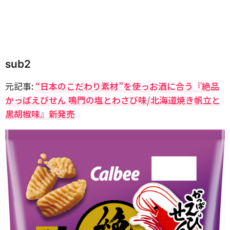
sub2
元記事:
“日本のこだわり素材”を使っお酒に合う『絶品
かっぱえびせん 鳴門の塩とわさび味/北海道焼き帆立と
黒胡椒味』新発売