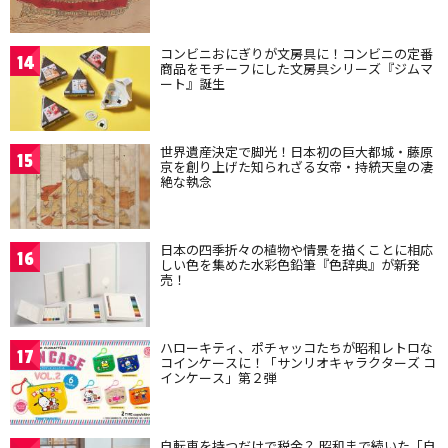
コンビニおにぎりが文房具に！コンビニの定番
14
商品をモチーフにした文房具シリーズ『ジムマ
ート』誕生
世界遺産決定で脚光！日本初の巨大都城・藤原
15
京を創り上げた知られざる女帝・持統天皇の凄
絶な執念
日本の四季折々の植物や情景を描くことに相応
16
しい色を集めた水彩色鉛筆『色辞典』が新発
売！
ハローキティ、ポチャッコたちが昭和レトロな
17
コインケースに！「サンリオキャラクターズ コ
インケース」第２弾
自転車を持つだけで税金？ 昭和まで続いた「自