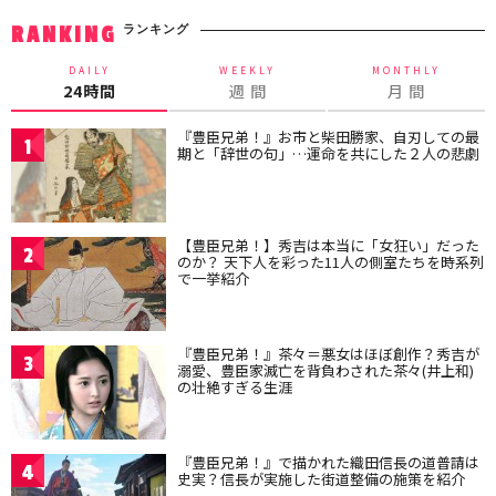
ランキング
RANKING
DAILY
WEEKLY
MONTHLY
24時間
週 間
月 間
『豊臣兄弟！』お市と柴田勝家、自刃しての最
1
期と「辞世の句」…運命を共にした２人の悲劇
【豊臣兄弟！】秀吉は本当に「女狂い」だった
2
のか？ 天下人を彩った11人の側室たちを時系列
で一挙紹介
『豊臣兄弟！』茶々＝悪女はほぼ創作？秀吉が
3
溺愛、豊臣家滅亡を背負わされた茶々(井上和)
の壮絶すぎる生涯
『豊臣兄弟！』で描かれた織田信長の道普請は
4
史実？信長が実施した街道整備の施策を紹介