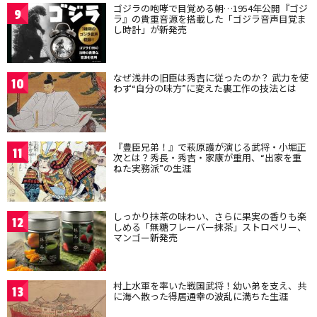
ゴジラの咆哮で目覚める朝…1954年公開『ゴジ
9
ラ』の貴重音源を搭載した「ゴジラ音声目覚ま
し時計」が新発売
なぜ浅井の旧臣は秀吉に従ったのか？ 武力を使
10
わず“自分の味方”に変えた裏工作の技法とは
『豊臣兄弟！』で萩原護が演じる武将・小堀正
11
次とは？秀長・秀吉・家康が重用、“出家を重
ねた実務派”の生涯
しっかり抹茶の味わい、さらに果実の香りも楽
12
しめる「無糖フレーバー抹茶」ストロベリー、
マンゴー新発売
村上水軍を率いた戦国武将！幼い弟を支え、共
13
に海へ散った得居通幸の波乱に満ちた生涯