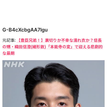
G-B4cXcbgAA7lgu
元記事:
【豊臣兄弟！】裏切りか不幸な濡れ衣か？信長
の甥・織田信澄(緒形敦)「本能寺の変」で迎える悲劇的
な最期