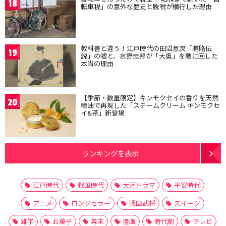
18
転車税」の意外な歴史と脱税が横行した理由
教科書と違う！江戸時代の田沼意次「賄賂伝
19
説」の嘘と、水野忠邦が「大奥」を敵に回した
本当の理由
【季節・数量限定】キンモクセイの香りを天然
20
精油で再現した「スチームクリーム キンモクセ
イ&茶」新登場
ランキングを表示
江戸時代
戦国時代
大河ドラマ
平安時代
アニメ
ロングセラー
戦国武将
スイーツ
雑学
お菓子
幕末
漫画
時代劇
テレビ