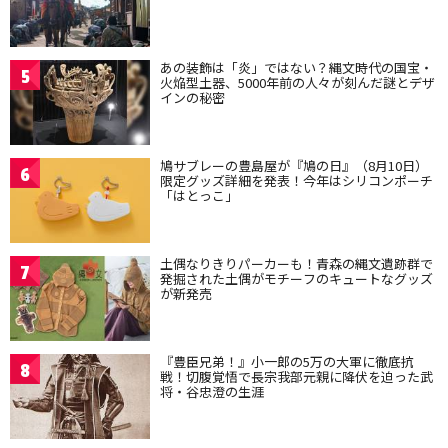
あの装飾は「炎」ではない？縄文時代の国宝・
5
火焔型土器、5000年前の人々が刻んだ謎とデザ
インの秘密
鳩サブレーの豊島屋が『鳩の日』（8月10日）
6
限定グッズ詳細を発表！今年はシリコンポーチ
「はとっこ」
土偶なりきりパーカーも！青森の縄文遺跡群で
7
発掘された土偶がモチーフのキュートなグッズ
が新発売
『豊臣兄弟！』小一郎の5万の大軍に徹底抗
8
戦！切腹覚悟で長宗我部元親に降伏を迫った武
将・谷忠澄の生涯