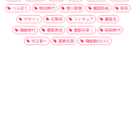
べらぼう
明治時代
徳川家康
織田信長
抹茶
デザイン
文房具
フィギュア
展覧会
鎌倉時代
豊臣秀吉
豊臣兄弟！
昭和時代
光る君へ
葛飾北斎
鎌倉殿の13人