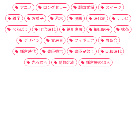
アニメ
ロングセラー
戦国武将
スイーツ
雑学
お菓子
幕末
漫画
時代劇
テレビ
べらぼう
明治時代
徳川家康
織田信長
抹茶
デザイン
文房具
フィギュア
展覧会
鎌倉時代
豊臣秀吉
豊臣兄弟！
昭和時代
光る君へ
葛飾北斎
鎌倉殿の13人