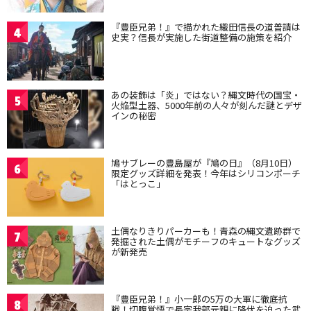
『豊臣兄弟！』で描かれた織田信長の道普請は
4
史実？信長が実施した街道整備の施策を紹介
あの装飾は「炎」ではない？縄文時代の国宝・
5
火焔型土器、5000年前の人々が刻んだ謎とデザ
インの秘密
鳩サブレーの豊島屋が『鳩の日』（8月10日）
6
限定グッズ詳細を発表！今年はシリコンポーチ
「はとっこ」
土偶なりきりパーカーも！青森の縄文遺跡群で
7
発掘された土偶がモチーフのキュートなグッズ
が新発売
『豊臣兄弟！』小一郎の5万の大軍に徹底抗
8
戦！切腹覚悟で長宗我部元親に降伏を迫った武