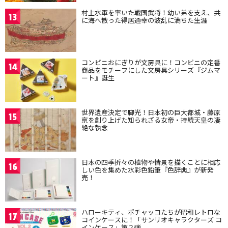
村上水軍を率いた戦国武将！幼い弟を支え、共
13
に海へ散った得居通幸の波乱に満ちた生涯
コンビニおにぎりが文房具に！コンビニの定番
14
商品をモチーフにした文房具シリーズ『ジムマ
ート』誕生
世界遺産決定で脚光！日本初の巨大都城・藤原
15
京を創り上げた知られざる女帝・持統天皇の凄
絶な執念
日本の四季折々の植物や情景を描くことに相応
16
しい色を集めた水彩色鉛筆『色辞典』が新発
売！
ハローキティ、ポチャッコたちが昭和レトロな
17
コインケースに！「サンリオキャラクターズ コ
インケース」第２弾