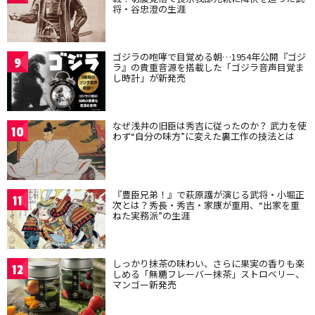
将・谷忠澄の生涯
ゴジラの咆哮で目覚める朝…1954年公開『ゴジ
9
ラ』の貴重音源を搭載した「ゴジラ音声目覚ま
し時計」が新発売
なぜ浅井の旧臣は秀吉に従ったのか？ 武力を使
10
わず“自分の味方”に変えた裏工作の技法とは
『豊臣兄弟！』で萩原護が演じる武将・小堀正
11
次とは？秀長・秀吉・家康が重用、“出家を重
ねた実務派”の生涯
しっかり抹茶の味わい、さらに果実の香りも楽
12
しめる「無糖フレーバー抹茶」ストロベリー、
マンゴー新発売