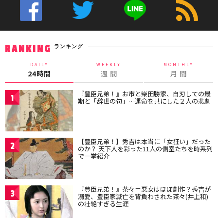
ランキング
RANKING
DAILY
WEEKLY
MONTHLY
24時間
週 間
月 間
『豊臣兄弟！』お市と柴田勝家、自刃しての最
1
期と「辞世の句」…運命を共にした２人の悲劇
【豊臣兄弟！】秀吉は本当に「女狂い」だった
2
のか？ 天下人を彩った11人の側室たちを時系列
で一挙紹介
『豊臣兄弟！』茶々＝悪女はほぼ創作？秀吉が
3
溺愛、豊臣家滅亡を背負わされた茶々(井上和)
の壮絶すぎる生涯