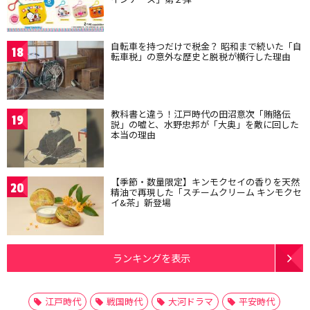
自転車を持つだけで税金？ 昭和まで続いた「自
18
転車税」の意外な歴史と脱税が横行した理由
教科書と違う！江戸時代の田沼意次「賄賂伝
19
説」の嘘と、水野忠邦が「大奥」を敵に回した
本当の理由
【季節・数量限定】キンモクセイの香りを天然
20
精油で再現した「スチームクリーム キンモクセ
イ&茶」新登場
ランキングを表示
江戸時代
戦国時代
大河ドラマ
平安時代