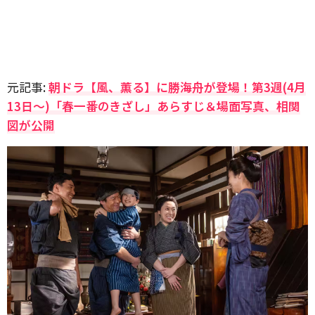
元記事:
朝ドラ【風、薫る】に勝海舟が登場！第3週(4月
13日〜)「春一番のきざし」あらすじ＆場面写真、相関
図が公開