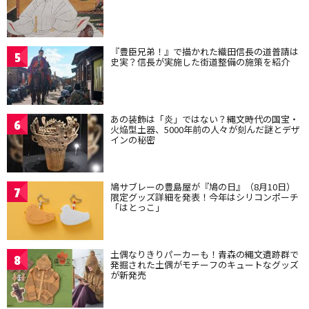
『豊臣兄弟！』で描かれた織田信長の道普請は
5
史実？信長が実施した街道整備の施策を紹介
あの装飾は「炎」ではない？縄文時代の国宝・
6
火焔型土器、5000年前の人々が刻んだ謎とデザ
インの秘密
鳩サブレーの豊島屋が『鳩の日』（8月10日）
7
限定グッズ詳細を発表！今年はシリコンポーチ
「はとっこ」
土偶なりきりパーカーも！青森の縄文遺跡群で
8
発掘された土偶がモチーフのキュートなグッズ
が新発売