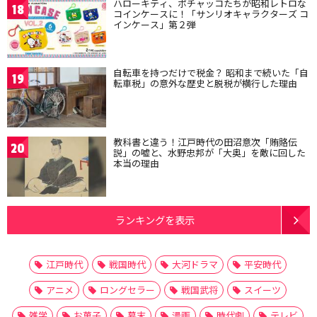
ハローキティ、ポチャッコたちが昭和レトロな
18
コインケースに！「サンリオキャラクターズ コ
インケース」第２弾
自転車を持つだけで税金？ 昭和まで続いた「自
19
転車税」の意外な歴史と脱税が横行した理由
教科書と違う！江戸時代の田沼意次「賄賂伝
20
説」の嘘と、水野忠邦が「大奥」を敵に回した
本当の理由
ランキングを表示
江戸時代
戦国時代
大河ドラマ
平安時代
アニメ
ロングセラー
戦国武将
スイーツ
雑学
お菓子
幕末
漫画
時代劇
テレビ