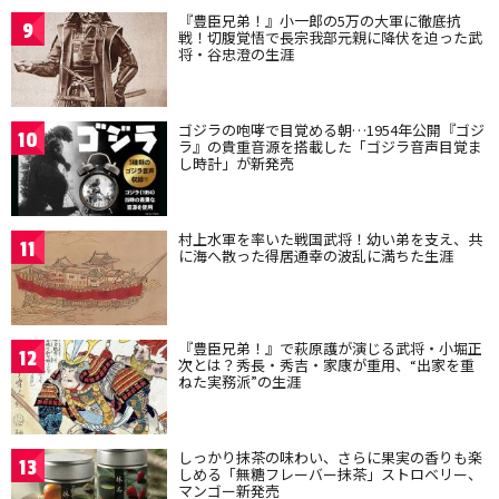
『豊臣兄弟！』小一郎の5万の大軍に徹底抗
9
戦！切腹覚悟で長宗我部元親に降伏を迫った武
将・谷忠澄の生涯
ゴジラの咆哮で目覚める朝…1954年公開『ゴジ
10
ラ』の貴重音源を搭載した「ゴジラ音声目覚ま
し時計」が新発売
村上水軍を率いた戦国武将！幼い弟を支え、共
11
に海へ散った得居通幸の波乱に満ちた生涯
『豊臣兄弟！』で萩原護が演じる武将・小堀正
12
次とは？秀長・秀吉・家康が重用、“出家を重
ねた実務派”の生涯
しっかり抹茶の味わい、さらに果実の香りも楽
13
しめる「無糖フレーバー抹茶」ストロベリー、
マンゴー新発売