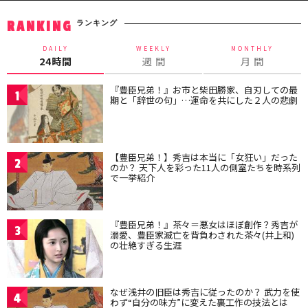
ランキング
RANKING
DAILY
WEEKLY
MONTHLY
24時間
週 間
月 間
『豊臣兄弟！』お市と柴田勝家、自刃しての最
1
期と「辞世の句」…運命を共にした２人の悲劇
【豊臣兄弟！】秀吉は本当に「女狂い」だった
2
のか？ 天下人を彩った11人の側室たちを時系列
で一挙紹介
『豊臣兄弟！』茶々＝悪女はほぼ創作？秀吉が
3
溺愛、豊臣家滅亡を背負わされた茶々(井上和)
の壮絶すぎる生涯
なぜ浅井の旧臣は秀吉に従ったのか？ 武力を使
4
わず“自分の味方”に変えた裏工作の技法とは