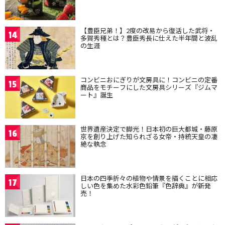
【豊臣兄弟！】2度の改易から復活した武将・
14
多賀秀種とは？豊臣秀長に仕えた半年間と波乱
の生涯
コンビニおにぎりが文房具に！コンビニの定番
15
商品をモチーフにした文房具シリーズ『ジムマ
ート』誕生
世界遺産決定で脚光！日本初の巨大都城・藤原
16
京を創り上げた知られざる女帝・持統天皇の凄
絶な執念
日本の四季折々の植物や情景を描くことに相応
17
しい色を集めた水彩色鉛筆『色辞典』が新発
売！