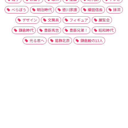
べらぼう
明治時代
徳川家康
織田信長
抹茶
デザイン
文房具
フィギュア
展覧会
鎌倉時代
豊臣秀吉
豊臣兄弟！
昭和時代
光る君へ
葛飾北斎
鎌倉殿の13人