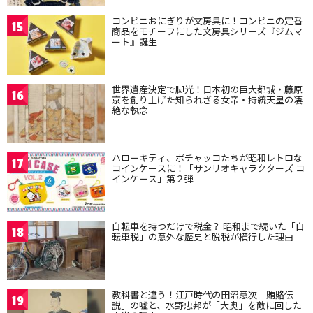
コンビニおにぎりが文房具に！コンビニの定番
15
商品をモチーフにした文房具シリーズ『ジムマ
ート』誕生
世界遺産決定で脚光！日本初の巨大都城・藤原
16
京を創り上げた知られざる女帝・持統天皇の凄
絶な執念
ハローキティ、ポチャッコたちが昭和レトロな
17
コインケースに！「サンリオキャラクターズ コ
インケース」第２弾
自転車を持つだけで税金？ 昭和まで続いた「自
18
転車税」の意外な歴史と脱税が横行した理由
教科書と違う！江戸時代の田沼意次「賄賂伝
19
説」の嘘と、水野忠邦が「大奥」を敵に回した