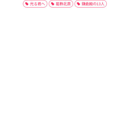
光る君へ
葛飾北斎
鎌倉殿の13人