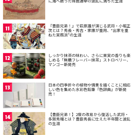
に海へ散った得居通幸の波乱に満ちた生涯
『豊臣兄弟！』で萩原護が演じる武将・小堀正
11
次とは？秀長・秀吉・家康が重用、“出家を重
ねた実務派”の生涯
しっかり抹茶の味わい、さらに果実の香りも楽
12
しめる「無糖フレーバー抹茶」ストロベリー、
マンゴー新発売
日本の四季折々の植物や情景を描くことに相応
13
しい色を集めた水彩色鉛筆『色辞典』が新発
売！
【豊臣兄弟！】2度の改易から復活した武将・
14
多賀秀種とは？豊臣秀長に仕えた半年間と波乱
の生涯