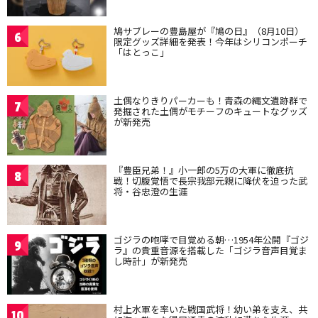
鳩サブレーの豊島屋が『鳩の日』（8月10日）
6
限定グッズ詳細を発表！今年はシリコンポーチ
「はとっこ」
土偶なりきりパーカーも！青森の縄文遺跡群で
7
発掘された土偶がモチーフのキュートなグッズ
が新発売
『豊臣兄弟！』小一郎の5万の大軍に徹底抗
8
戦！切腹覚悟で長宗我部元親に降伏を迫った武
将・谷忠澄の生涯
ゴジラの咆哮で目覚める朝…1954年公開『ゴジ
9
ラ』の貴重音源を搭載した「ゴジラ音声目覚ま
し時計」が新発売
村上水軍を率いた戦国武将！幼い弟を支え、共
10