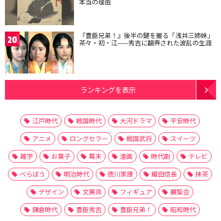
本当の理由
『豊臣兄弟！』後半の鍵を握る「浅井三姉妹」
20
茶々・初・江——秀吉に翻弄された波乱の生涯
ランキングを表示
江戸時代
戦国時代
大河ドラマ
平安時代
アニメ
ロングセラー
戦国武将
スイーツ
雑学
お菓子
幕末
漫画
時代劇
テレビ
べらぼう
明治時代
徳川家康
織田信長
抹茶
デザイン
文房具
フィギュア
展覧会
鎌倉時代
豊臣秀吉
豊臣兄弟！
昭和時代