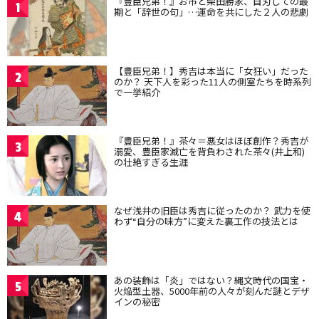
『豊臣兄弟！』お市と柴田勝家、自刃しての最
1
期と「辞世の句」…運命を共にした２人の悲劇
【豊臣兄弟！】秀吉は本当に「女狂い」だった
2
のか？ 天下人を彩った11人の側室たちを時系列
で一挙紹介
『豊臣兄弟！』茶々＝悪女はほぼ創作？秀吉が
3
溺愛、豊臣家滅亡を背負わされた茶々(井上和)
の壮絶すぎる生涯
なぜ浅井の旧臣は秀吉に従ったのか？ 武力を使
4
わず“自分の味方”に変えた裏工作の技法とは
あの装飾は「炎」ではない？縄文時代の国宝・
5
火焔型土器、5000年前の人々が刻んだ謎とデザ
インの秘密