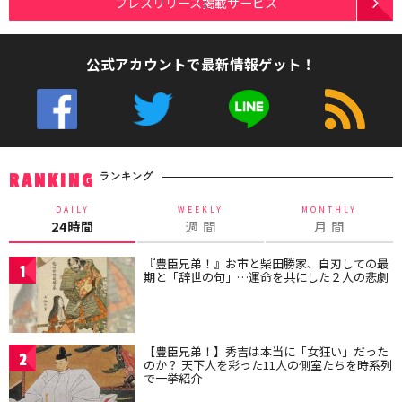
プレスリリース掲載サービス
公式アカウントで最新情報ゲット！
ランキング
RANKING
DAILY
WEEKLY
MONTHLY
24時間
週 間
月 間
『豊臣兄弟！』お市と柴田勝家、自刃しての最
1
期と「辞世の句」…運命を共にした２人の悲劇
【豊臣兄弟！】秀吉は本当に「女狂い」だった
2
のか？ 天下人を彩った11人の側室たちを時系列
で一挙紹介