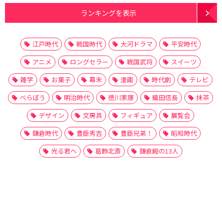
ランキングを表示
江戸時代
戦国時代
大河ドラマ
平安時代
アニメ
ロングセラー
戦国武将
スイーツ
雑学
お菓子
幕末
漫画
時代劇
テレビ
べらぼう
明治時代
徳川家康
織田信長
抹茶
デザイン
文房具
フィギュア
展覧会
鎌倉時代
豊臣秀吉
豊臣兄弟！
昭和時代
光る君へ
葛飾北斎
鎌倉殿の13人