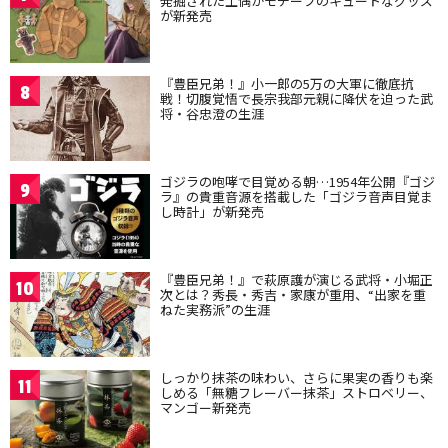
発掘された土偶がモチーフのキュートなグッズ
が新発売
『豊臣兄弟！』小一郎の5万の大軍に徹底抗
8
戦！切腹覚悟で長宗我部元親に降伏を迫った武
将・谷忠澄の生涯
ゴジラの咆哮で目覚める朝…1954年公開『ゴジ
9
ラ』の貴重音源を搭載した「ゴジラ音声目覚ま
し時計」が新発売
『豊臣兄弟！』で萩原護が演じる武将・小堀正
10
次とは？秀長・秀吉・家康が重用、“出家を重
ねた実務派”の生涯
しっかり抹茶の味わい、さらに果実の香りも楽
11
しめる「無糖フレーバー抹茶」ストロベリー、
マンゴー新発売