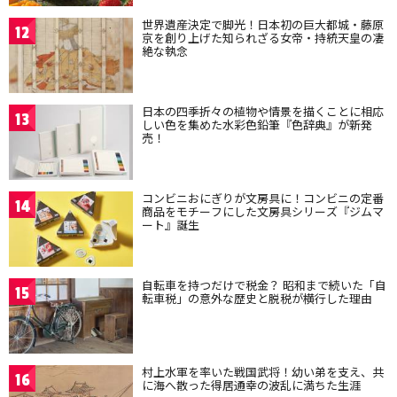
世界遺産決定で脚光！日本初の巨大都城・藤原
12
京を創り上げた知られざる女帝・持統天皇の凄
絶な執念
日本の四季折々の植物や情景を描くことに相応
13
しい色を集めた水彩色鉛筆『色辞典』が新発
売！
コンビニおにぎりが文房具に！コンビニの定番
14
商品をモチーフにした文房具シリーズ『ジムマ
ート』誕生
自転車を持つだけで税金？ 昭和まで続いた「自
15
転車税」の意外な歴史と脱税が横行した理由
村上水軍を率いた戦国武将！幼い弟を支え、共
16
に海へ散った得居通幸の波乱に満ちた生涯