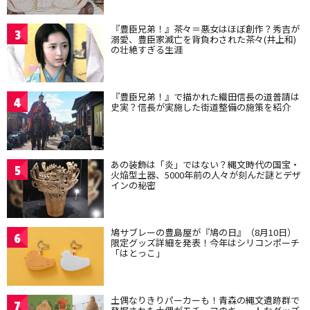
『豊臣兄弟！』茶々＝悪女はほぼ創作？秀吉が
3
溺愛、豊臣家滅亡を背負わされた茶々(井上和)
の壮絶すぎる生涯
『豊臣兄弟！』で描かれた織田信長の道普請は
4
史実？信長が実施した街道整備の施策を紹介
あの装飾は「炎」ではない？縄文時代の国宝・
5
火焔型土器、5000年前の人々が刻んだ謎とデザ
インの秘密
鳩サブレーの豊島屋が『鳩の日』（8月10日）
6
限定グッズ詳細を発表！今年はシリコンポーチ
「はとっこ」
土偶なりきりパーカーも！青森の縄文遺跡群で
7