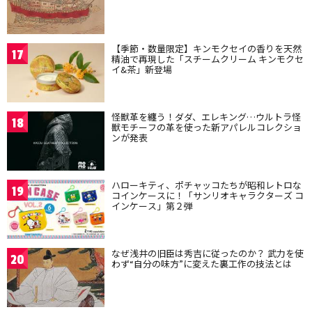
【季節・数量限定】キンモクセイの香りを天然
17
精油で再現した「スチームクリーム キンモクセ
イ&茶」新登場
怪獣革を纏う！ダダ、エレキング…ウルトラ怪
18
獣モチーフの革を使った新アパレルコレクショ
ンが発表
ハローキティ、ポチャッコたちが昭和レトロな
19
コインケースに！「サンリオキャラクターズ コ
インケース」第２弾
なぜ浅井の旧臣は秀吉に従ったのか？ 武力を使
20
わず“自分の味方”に変えた裏工作の技法とは